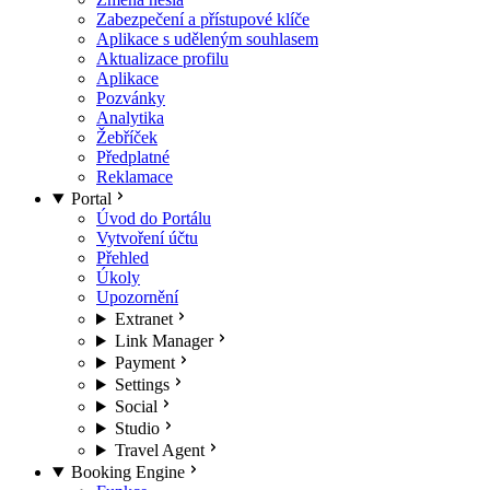
Zabezpečení a přístupové klíče
Aplikace s uděleným souhlasem
Aktualizace profilu
Aplikace
Pozvánky
Analytika
Žebříček
Předplatné
Reklamace
Portal
Úvod do Portálu
Vytvoření účtu
Přehled
Úkoly
Upozornění
Extranet
Link Manager
Payment
Settings
Social
Studio
Travel Agent
Booking Engine