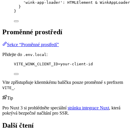
'
wink-app-loader
'
:
HTMLElement
&
WinkAppLoade
}
}
Proměnné prostředí
Sekce “Proměnné prostředí”
Přidejte do
:
.env.local
VITE_WINK_CLIENT_ID=your-client-id
Vite zpřístupňuje klientskému balíčku pouze proměnné s prefixem
.
VITE_
Tip
Pro Nuxt 3 si prohlédněte speciální
stránku integrace Nuxt
, která
pokrývá bezpečné načítání pro SSR.
Další čtení