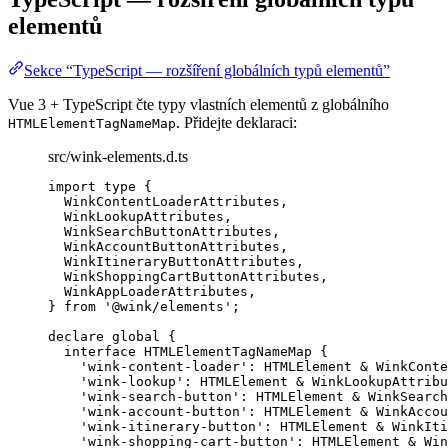
elementů
Sekce “TypeScript — rozšíření globálních typů elementů”
Vue 3 + TypeScript čte typy vlastních elementů z globálního
. Přidejte deklaraci:
HTMLElementTagNameMap
src/wink-elements.d.ts
import
type
 {
WinkContentLoaderAttributes,
WinkLookupAttributes,
WinkSearchButtonAttributes,
WinkAccountButtonAttributes,
WinkItineraryButtonAttributes,
WinkShoppingCartButtonAttributes,
WinkAppLoaderAttributes,
} 
from
'
@wink/elements
'
;
declare
 global {
interface
 HTMLElementTagNameMap {
'
wink-content-loader
'
:
HTMLElement
&
WinkConte
'
wink-lookup
'
:
HTMLElement
&
WinkLookupAttribu
'
wink-search-button
'
:
HTMLElement
&
WinkSearch
'
wink-account-button
'
:
HTMLElement
&
WinkAccou
'
wink-itinerary-button
'
:
HTMLElement
&
WinkIti
'
wink-shopping-cart-button
'
:
HTMLElement
&
Win