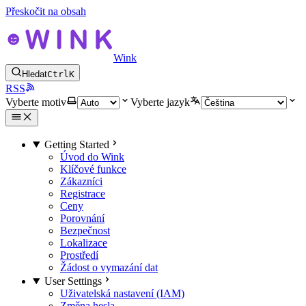
Přeskočit na obsah
Wink
Hledat
Ctrl
K
RSS
Vyberte motiv
Vyberte jazyk
Getting Started
Úvod do Wink
Klíčové funkce
Zákazníci
Registrace
Ceny
Porovnání
Bezpečnost
Lokalizace
Prostředí
Žádost o vymazání dat
User Settings
Uživatelská nastavení (IAM)
Změna hesla