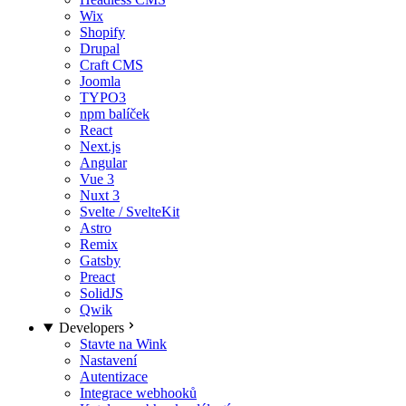
Wix
Shopify
Drupal
Craft CMS
Joomla
TYPO3
npm balíček
React
Next.js
Angular
Vue 3
Nuxt 3
Svelte / SvelteKit
Astro
Remix
Gatsby
Preact
SolidJS
Qwik
Developers
Stavte na Wink
Nastavení
Autentizace
Integrace webhooků