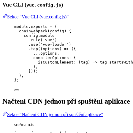
Vue CLI (
)
vue.config.js
Sekce “Vue CLI (vue.config.js)”
module
.
exports
=
 {
chainWebpack
(
config
)
 {
config
.
module
.
rule
(
'
vue
'
)
.
use
(
'
vue-loader
'
)
.
tap
(
(
options
)
=>
 ({
...
options
,
compilerOptions: {
isCustomElement
: 
(
tag
)
=>
tag
.
startsWith
},
}));
},
};
Načtení CDN jednou při spuštění aplikace
Sekce “Načtení CDN jednou při spuštění aplikace”
src/main.ts