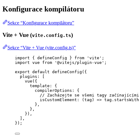
Konfigurace kompilátoru
Sekce “Konfigurace kompilátoru”
Vite + Vue (
)
vite.config.ts
Sekce “Vite + Vue (vite.config.ts)”
import
 { defineConfig } 
from
'
vite
'
;
import
 vue 
from
'
@vitejs/plugin-vue
'
;
export
default
defineConfig
({
plugins: [
vue
({
template: {
compilerOptions: {
// Zacházejte se všemi tagy začínajícím
isCustomElement
: 
(
tag
)
=>
 tag
.
startsWith
},
},
}),
],
});