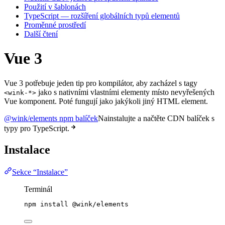
Použití v šablonách
TypeScript — rozšíření globálních typů elementů
Proměnné prostředí
Další čtení
Vue 3
Vue 3 potřebuje jeden tip pro kompilátor, aby zacházel s tagy
jako s nativními vlastními elementy místo nevyřešených
<wink-*>
Vue komponent. Poté fungují jako jakýkoli jiný HTML element.
@wink/elements npm balíček
Nainstalujte a načtěte CDN balíček s
typy pro TypeScript.
Instalace
Sekce “Instalace”
Terminál
npm
install
@wink/elements