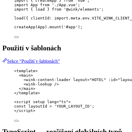
import
 { createApp } 
from
'
vue
'
;
import
 App 
from
'
./App.vue
'
;
import
 { load } 
from
'
@wink/elements
'
;
load
({ clientId: 
import.
meta
.
env
.
VITE_WINK_CLIENT_
createApp
(App)
.
mount
(
'
#app
'
);
Použití v šablonách
Sekce “Použití v šablonách”
<
template
>
<
main
>
<
wink-content-loader
layout
=
"
HOTEL
"
:id
=
"
layou
<
wink-lookup
 />
</
main
>
</
template
>
<
script
setup
lang
=
"
ts
"
>
const 
layoutId
 = 
'
YOUR_LAYOUT_ID
'
;
</
script
>
TypeScript — rozšíření globálních typů