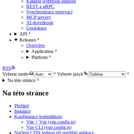
Katalog webhook událostí
REST a gRPC
Synchronizace rezervací
MCP servery
AI dovednosti
Geolokace
API
Releases
Overview
Application
Platform
RSS
Vyberte motiv
Vyberte jazyk
Na této stránce
Na této stránce
Přehled
Instalace
Konfigurace kompilátoru
Vite + Vue (vite.config.ts)
Vue CLI (vue.config.js)
Načtení CDN jednou při spuštění aplikace