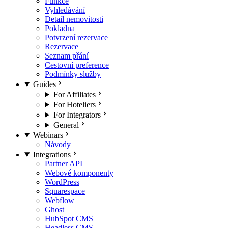
Funkce
Vyhledávání
Detail nemovitosti
Pokladna
Potvrzení rezervace
Rezervace
Seznam přání
Cestovní preference
Podmínky služby
Guides
For Affiliates
For Hoteliers
For Integrators
General
Webinars
Návody
Integrations
Partner API
Webové komponenty
WordPress
Squarespace
Webflow
Ghost
HubSpot CMS
Headless CMS