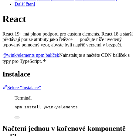
Další čtení
React
React 19+ má plnou podporu pro custom elements. React 18 a starší
předávají pouze atributy jako řetězce — použijte níže uvedený
typovaný pomocný vzor, abyste byli napříč verzemi v bezpečí.
@wink/elements npm balíček
Nainstalujte a načtěte CDN balíček s
typy pro TypeScript.
Instalace
Sekce “Instalace”
Terminál
npm
install
@wink/elements
Načtení jednou v kořenové komponentě