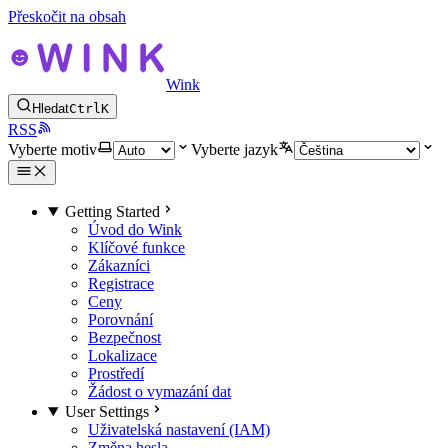
Přeskočit na obsah
Wink
Hledat
Ctrl
K
RSS
Vyberte motiv
Vyberte jazyk
Getting Started
Úvod do Wink
Klíčové funkce
Zákazníci
Registrace
Ceny
Porovnání
Bezpečnost
Lokalizace
Prostředí
Žádost o vymazání dat
User Settings
Uživatelská nastavení (IAM)
Změna hesla