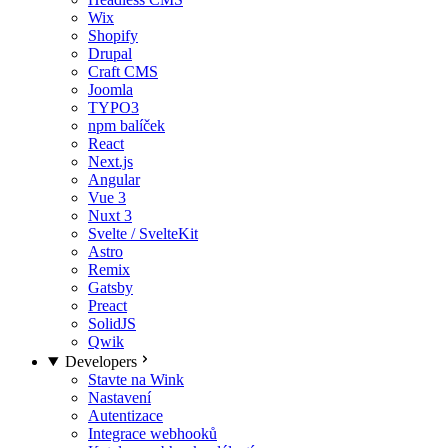
Wix
Shopify
Drupal
Craft CMS
Joomla
TYPO3
npm balíček
React
Next.js
Angular
Vue 3
Nuxt 3
Svelte / SvelteKit
Astro
Remix
Gatsby
Preact
SolidJS
Qwik
Developers
Stavte na Wink
Nastavení
Autentizace
Integrace webhooků