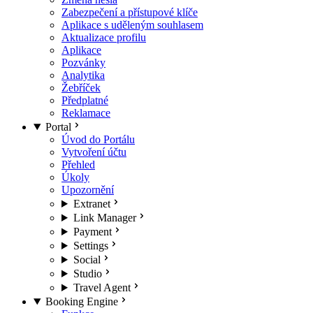
Zabezpečení a přístupové klíče
Aplikace s uděleným souhlasem
Aktualizace profilu
Aplikace
Pozvánky
Analytika
Žebříček
Předplatné
Reklamace
Portal
Úvod do Portálu
Vytvoření účtu
Přehled
Úkoly
Upozornění
Extranet
Link Manager
Payment
Settings
Social
Studio
Travel Agent
Booking Engine