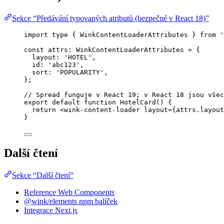
Sekce “Předávání typovaných atributů (bezpečné v React 18)”
import
type
 { WinkContentLoaderAttributes } 
from
'
const 
attrs
:
WinkContentLoaderAttributes
 = {
layout: 
'
HOTEL
'
,
id: 
'
abc123
'
,
sort: 
'
POPULARITY
'
,
}
;
// Spread funguje v React 19; v React 18 jsou všec
export
default
function
HotelCard
()
 {
return
<
wink-content-loader
layout
=
{
attrs
.
layout
}
Další čtení
Sekce “Další čtení”
Reference Web Components
@wink/elements npm balíček
Integrace Next.js