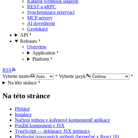
Katalog webhook událostí
REST a gRPC
Synchronizace rezervací
MCP servery
AI dovednosti
Geolokace
API
Releases
Overview
Application
Platform
RSS
Vyberte motiv
Vyberte jazyk
Na této stránce
Na této stránce
Přehled
Instalace
Načtení jednou v kořenové komponentě aplikace
Použití komponent v JSX
TypeScript — deklarace JSX intrinsics
Předávání typovaných atributů (bezpečné v React 18)