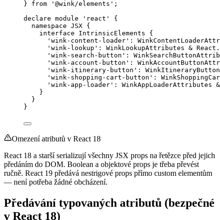
} 
from
'
@wink/elements
'
;
declare
module
'
react
'
 {
namespace
 JSX {
interface
 IntrinsicElements {
'
wink-content-loader
'
:
WinkContentLoaderAttr
'
wink-lookup
'
:
WinkLookupAttributes
&
 React
.
'
wink-search-button
'
:
WinkSearchButtonAttrib
'
wink-account-button
'
:
WinkAccountButtonAttr
'
wink-itinerary-button
'
:
WinkItineraryButton
'
wink-shopping-cart-button
'
:
WinkShoppingCar
'
wink-app-loader
'
:
WinkAppLoaderAttributes
&
}
}
}
Omezení atributů v React 18
React 18 a starší serializují všechny JSX props na řetězce před jejich
předáním do DOM. Boolean a objektové props je třeba převést
ručně. React 19 předává nestrigové props přímo custom elementům
— není potřeba žádné obcházení.
Předávání typovaných atributů (bezpečné
v React 18)