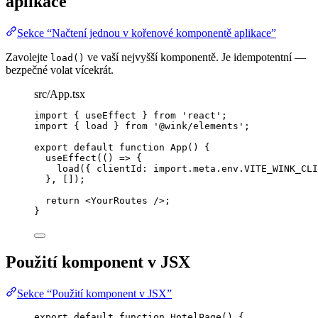
aplikace
Sekce “Načtení jednou v kořenové komponentě aplikace”
Zavolejte
ve vaší nejvyšší komponentě. Je idempotentní —
load()
bezpečné volat vícekrát.
src/App.tsx
import
 { useEffect } 
from
'
react
'
;
import
 { load } 
from
'
@wink/elements
'
;
export
default
function
App
()
 {
useEffect
(
()
=>
 {
load
({ clientId: 
import.
meta
.
env
.
VITE_WINK_CLI
}
,
 []);
return
<
YourRoutes
 />
;
}
Použití komponent v JSX
Sekce “Použití komponent v JSX”
export
default
function
HotelPage
()
 {