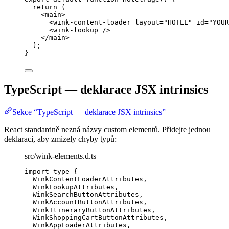
return
 (
<
main
>
<
wink-content-loader
layout
=
"
HOTEL
"
id
=
"
YOUR
<
wink-lookup
 />
</
main
>
);
}
TypeScript — deklarace JSX intrinsics
Sekce “TypeScript — deklarace JSX intrinsics”
React standardně nezná názvy custom elementů. Přidejte jednou
deklaraci, aby zmizely chyby typů:
src/wink-elements.d.ts
import
type
 {
WinkContentLoaderAttributes,
WinkLookupAttributes,
WinkSearchButtonAttributes,
WinkAccountButtonAttributes,
WinkItineraryButtonAttributes,
WinkShoppingCartButtonAttributes,
WinkAppLoaderAttributes,