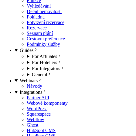
Funkce
Vyhledávání
Detail nemovitosti
Pokladna
Potvrzení rezervace
Rezervace
Seznam přání
Cestovní preference
Podmínky služby
Guides
For Affiliates
For Hoteliers
For Integrators
General
Webinars
Návody
Integrations
Partner API
Webové komponenty
WordPress
Squarespace
Webflow
Ghost
HubSpot CMS
Headless CMS