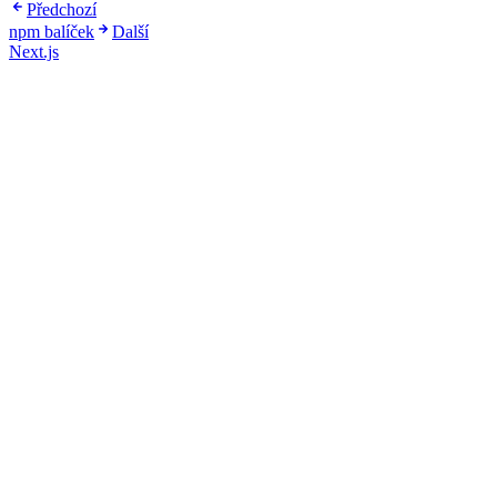
Předchozí
npm balíček
Další
Next.js