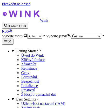
Přeskočit na obsah
Wink
Hledat
Ctrl
K
RSS
Vyberte motiv
Vyberte jazyk
Getting Started
Úvod do Wink
Klíčové funkce
Zákazníci
Registrace
Ceny
Porovnání
Bezpečnost
Lokalizace
Prostředí
Žádost o vymazání dat
User Settings
Uživatelská nastavení (IAM)
Změna hesla