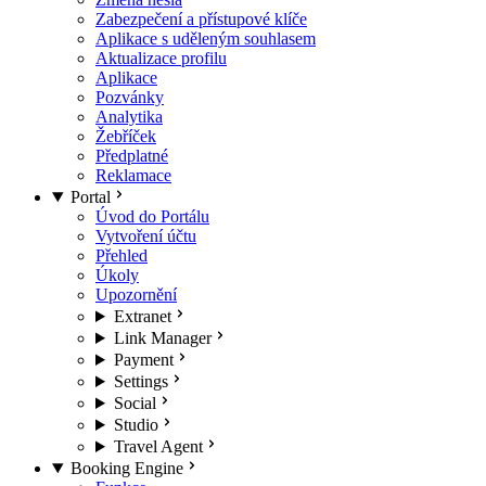
Zabezpečení a přístupové klíče
Aplikace s uděleným souhlasem
Aktualizace profilu
Aplikace
Pozvánky
Analytika
Žebříček
Předplatné
Reklamace
Portal
Úvod do Portálu
Vytvoření účtu
Přehled
Úkoly
Upozornění
Extranet
Link Manager
Payment
Settings
Social
Studio
Travel Agent
Booking Engine