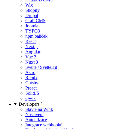
Wix
Shopify
Drupal
Craft CMS
Joomla
TYPO3
npm balíček
React
Next.js
Angular
Vue 3
Nuxt 3
Svelte / SvelteKit
Astro
Remix
Gatsby
Preact
SolidJS
Qwik
Developers
Stavte na Wink
Nastavení
Autentizace
Integrace webhooků