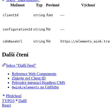
Možnost
Typ
Povinné
Výchozí
Ano
—
clientId
string
Ne
—
configurationId
string
Ne
cdnBaseUrl
string
https://elements.wink.tra
Další čtení
Sekce “Další čtení”
Reference Web Components
Získejte své Client ID
Průvodce integrací Headless CMS
na GitHubu
@wink/elements
Předchozí
TYPO3
Další
React