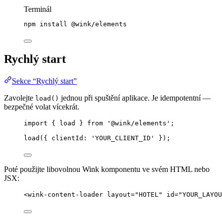
Terminál
npm
install
@wink/elements
Rychlý start
Sekce “Rychlý start”
Zavolejte
jednou při spuštění aplikace. Je idempotentní —
load()
bezpečné volat vícekrát.
import
 { load } 
from
'
@wink/elements
'
;
load
({ clientId: 
'
YOUR_CLIENT_ID
'
 });
Poté použijte libovolnou Wink komponentu ve svém HTML nebo
JSX:
<
wink-content-loader
layout
=
"
HOTEL
"
id
=
"
YOUR_LAYOU