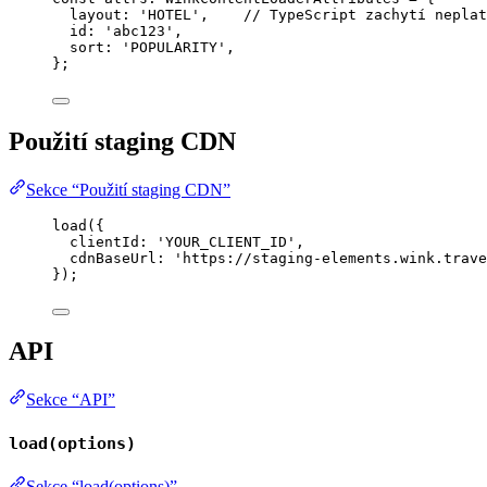
layout: 
'
HOTEL
'
,    
// TypeScript zachytí neplat
id: 
'
abc123
'
,
sort: 
'
POPULARITY
'
,
}
;
Použití staging CDN
Sekce “Použití staging CDN”
load
({
clientId: 
'
YOUR_CLIENT_ID
'
,
cdnBaseUrl: 
'
https://staging-elements.wink.trave
});
API
Sekce “API”
load(options)
Sekce “load(options)”