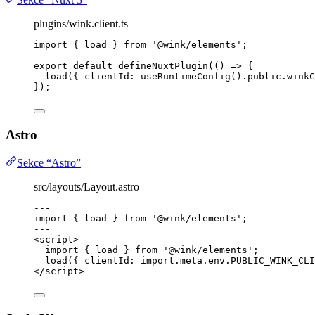
plugins/wink.client.ts
import
 { load } 
from
'
@wink/elements
'
;
export
default
defineNuxtPlugin
(
()
=>
 {
load
({ clientId: 
useRuntimeConfig
()
.
public
.
winkC
});
Astro
Sekce “Astro”
src/layouts/Layout.astro
---
import
 { load } 
from
'
@wink/elements
'
;
---
<
script
>
import
 { load } 
from
'
@wink/elements
'
;
load
({ clientId: 
import.
meta
.
env
.
PUBLIC_WINK_CLI
</
script
>