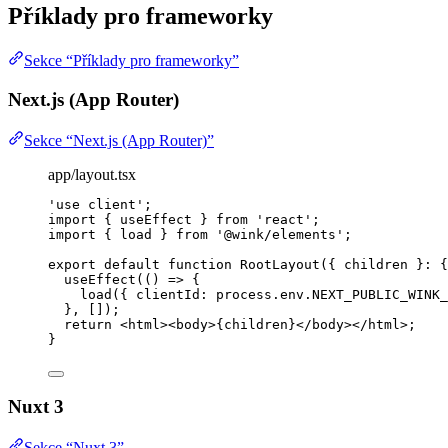
Příklady pro frameworky
Sekce “Příklady pro frameworky”
Next.js (App Router)
Sekce “Next.js (App Router)”
app/layout.tsx
'
use client
'
;
import
 { useEffect } 
from
'
react
'
;
import
 { load } 
from
'
@wink/elements
'
;
export
default
function
RootLayout
(
{ 
children
 }
:
 {
useEffect
(
()
=>
 {
load
({ clientId: process
.
env
.
NEXT_PUBLIC_WINK_
}
,
 []);
return
<
html
><
body
>
{
children
}
</
body
></
html
>
;
}
Nuxt 3
Sekce “Nuxt 3”