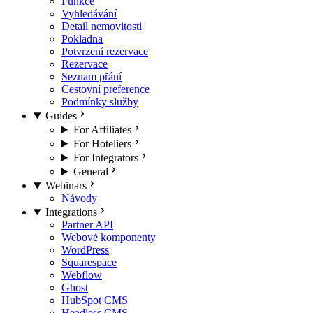
Funkce
Vyhledávání
Detail nemovitosti
Pokladna
Potvrzení rezervace
Rezervace
Seznam přání
Cestovní preference
Podmínky služby
Guides
For Affiliates
For Hoteliers
For Integrators
General
Webinars
Návody
Integrations
Partner API
Webové komponenty
WordPress
Squarespace
Webflow
Ghost
HubSpot CMS
Headless CMS