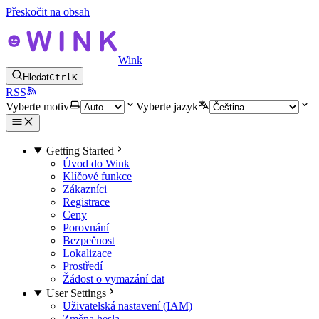
Přeskočit na obsah
Wink
Hledat
Ctrl
K
RSS
Vyberte motiv
Vyberte jazyk
Getting Started
Úvod do Wink
Klíčové funkce
Zákazníci
Registrace
Ceny
Porovnání
Bezpečnost
Lokalizace
Prostředí
Žádost o vymazání dat
User Settings
Uživatelská nastavení (IAM)
Změna hesla