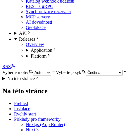
Katalog webhook událostí
REST a gRPC
Synchronizace rezervací
MCP servery
AI dovednosti
Geolokace
API
Releases
Overview
Application
Platform
RSS
Vyberte motiv
Vyberte jazyk
Na této stránce
Na této stránce
Přehled
Instalace
Rychlý start
Příklady pro frameworky
Next.js (App Router)
Nuxt 3