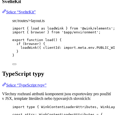
SvelteKit
Sekce “SvelteKit”
src/routes/+layout.ts
import
 { load 
as
 loadWink } 
from
'
@wink/elements
'
;
import
 { browser } 
from
'
$app/environment
'
;
export
function
load
()
 {
if
 (browser) {
loadWink
({ clientId: 
import.
meta
.
env
.
PUBLIC_WI
}
}
TypeScript typy
Sekce “TypeScript typy”
Všechny rozhraní atributů komponent jsou exportovány pro použití
v JSX, template literálech nebo typovaných slovnících:
import
type
 { WinkContentLoaderAttributes, WinkLay
const 
attrs
:
WinkContentLoaderAttributes
 = {