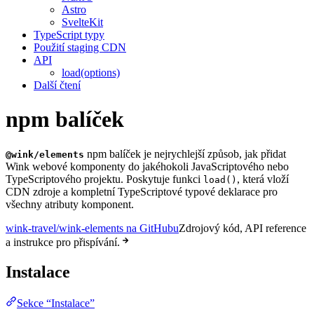
Astro
SvelteKit
TypeScript typy
Použití staging CDN
API
load(options)
Další čtení
npm balíček
npm balíček je nejrychlejší způsob, jak přidat
@wink/elements
Wink webové komponenty do jakéhokoli JavaScriptového nebo
TypeScriptového projektu. Poskytuje funkci
, která vloží
load()
CDN zdroje a kompletní TypeScriptové typové deklarace pro
všechny atributy komponent.
wink-travel/wink-elements na GitHubu
Zdrojový kód, API reference
a instrukce pro přispívání.
Instalace
Sekce “Instalace”