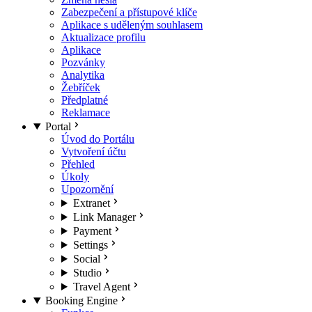
Zabezpečení a přístupové klíče
Aplikace s uděleným souhlasem
Aktualizace profilu
Aplikace
Pozvánky
Analytika
Žebříček
Předplatné
Reklamace
Portal
Úvod do Portálu
Vytvoření účtu
Přehled
Úkoly
Upozornění
Extranet
Link Manager
Payment
Settings
Social
Studio
Travel Agent
Booking Engine