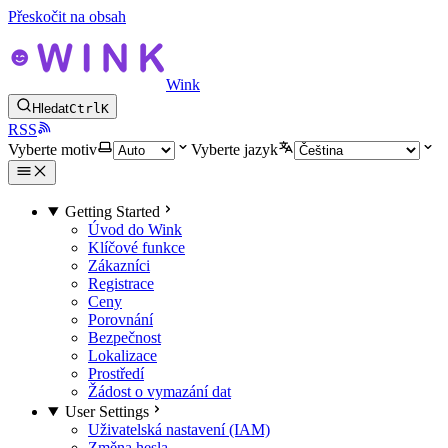
Přeskočit na obsah
Wink
Hledat
Ctrl
K
RSS
Vyberte motiv
Vyberte jazyk
Getting Started
Úvod do Wink
Klíčové funkce
Zákazníci
Registrace
Ceny
Porovnání
Bezpečnost
Lokalizace
Prostředí
Žádost o vymazání dat
User Settings
Uživatelská nastavení (IAM)
Změna hesla