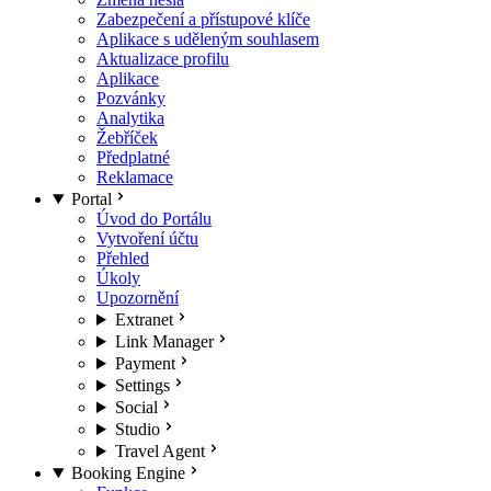
Zabezpečení a přístupové klíče
Aplikace s uděleným souhlasem
Aktualizace profilu
Aplikace
Pozvánky
Analytika
Žebříček
Předplatné
Reklamace
Portal
Úvod do Portálu
Vytvoření účtu
Přehled
Úkoly
Upozornění
Extranet
Link Manager
Payment
Settings
Social
Studio
Travel Agent
Booking Engine