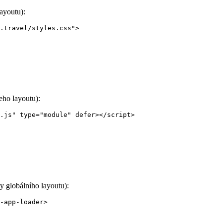
ayoutu):
.travel/styles.css
"
>
eho layoutu):
.js
"
type
=
"
module
"
defer
></
script
>
ky globálního layoutu):
-app-loader
>