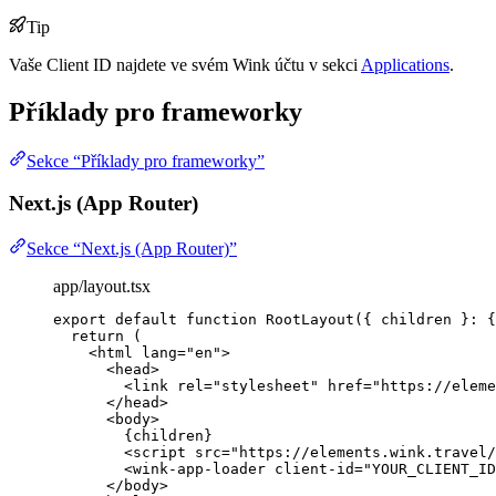
Tip
Vaše Client ID najdete ve svém Wink účtu v sekci
Applications
.
Příklady pro frameworky
Sekce “Příklady pro frameworky”
Next.js (App Router)
Sekce “Next.js (App Router)”
app/layout.tsx
export
default
function
RootLayout
(
{ 
children
 }
:
 {
return
 (
<
html
lang
=
"
en
"
>
<
head
>
<
link
rel
=
"
stylesheet
"
href
=
"
https://eleme
</
head
>
<
body
>
{
children
}
<
script
src
=
"
https://elements.wink.travel/
<
wink-app-loader
client-id
=
"
YOUR_CLIENT_ID
</
body
>