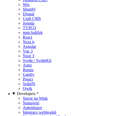
Wix
Shopify
Drupal
Craft CMS
Joomla
TYPO3
npm balíček
React
Next.js
Angular
Vue 3
Nuxt 3
Svelte / SvelteKit
Astro
Remix
Gatsby
Preact
SolidJS
Qwik
Developers
Stavte na Wink
Nastavení
Autentizace
Integrace webhooků