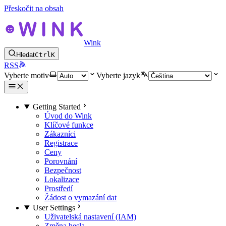
Přeskočit na obsah
Wink
Hledat
Ctrl
K
RSS
Vyberte motiv
Vyberte jazyk
Getting Started
Úvod do Wink
Klíčové funkce
Zákazníci
Registrace
Ceny
Porovnání
Bezpečnost
Lokalizace
Prostředí
Žádost o vymazání dat
User Settings
Uživatelská nastavení (IAM)
Změna hesla