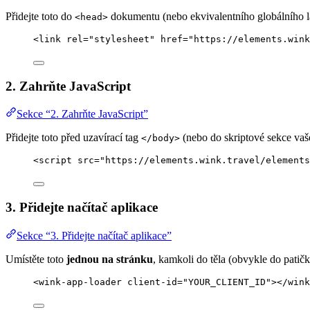
Přidejte toto do
dokumentu (nebo ekvivalentního globálního l
<head>
<
link
rel
=
"
stylesheet
"
href
=
"
https://elements.wink
2. Zahrňte JavaScript
Sekce “2. Zahrňte JavaScript”
Přidejte toto před uzavírací tag
(nebo do skriptové sekce vaš
</body>
<
script
src
=
"
https://elements.wink.travel/elements
3. Přidejte načítač aplikace
Sekce “3. Přidejte načítač aplikace”
Umístěte toto
jednou na stránku
, kamkoli do těla (obvykle do patič
<
wink-app-loader
client-id
=
"
YOUR_CLIENT_ID
"
></
wink