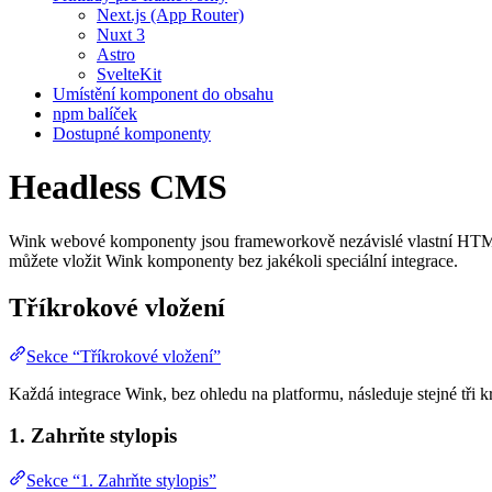
Next.js (App Router)
Nuxt 3
Astro
SvelteKit
Umístění komponent do obsahu
npm balíček
Dostupné komponenty
Headless CMS
Wink webové komponenty jsou frameworkově nezávislé vlastní HTML
můžete vložit Wink komponenty bez jakékoli speciální integrace.
Tříkrokové vložení
Sekce “Tříkrokové vložení”
Každá integrace Wink, bez ohledu na platformu, následuje stejné tři k
1. Zahrňte stylopis
Sekce “1. Zahrňte stylopis”