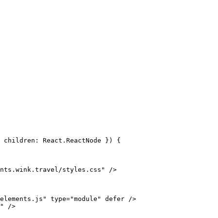
 children
:
React
.
ReactNode
 }
)
 {
nts.wink.travel/styles.css
"
 />
elements.js
"
type
=
"
module
"
defer
 />
"
 />