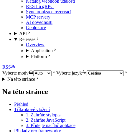
Katalog webhook událostí
REST a gRPC
Synchronizace rezervací
MCP servery
AI dovednosti
Geolokace
API
Releases
Overview
Application
Platform
RSS
Vyberte motiv
Vyberte jazyk
Na této stránce
Na této stránce
Přehled
Tříkrokové vložení
1. Zahrňte stylopis
2. Zahrňte JavaScript
3. Přidejte načítač aplikace
Příklady pro frameworky