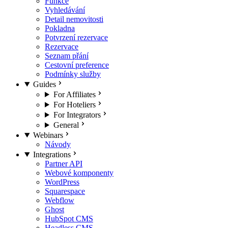
Funkce
Vyhledávání
Detail nemovitosti
Pokladna
Potvrzení rezervace
Rezervace
Seznam přání
Cestovní preference
Podmínky služby
Guides
For Affiliates
For Hoteliers
For Integrators
General
Webinars
Návody
Integrations
Partner API
Webové komponenty
WordPress
Squarespace
Webflow
Ghost
HubSpot CMS
Headless CMS