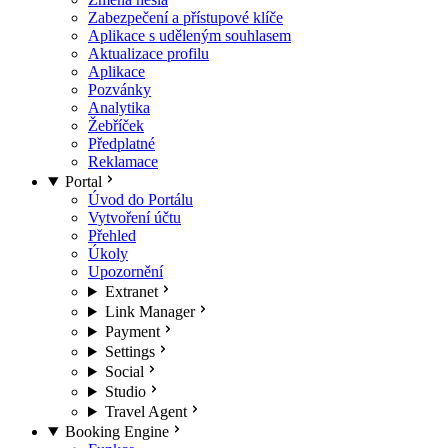
Zabezpečení a přístupové klíče
Aplikace s uděleným souhlasem
Aktualizace profilu
Aplikace
Pozvánky
Analytika
Žebříček
Předplatné
Reklamace
Portal
Úvod do Portálu
Vytvoření účtu
Přehled
Úkoly
Upozornění
Extranet
Link Manager
Payment
Settings
Social
Studio
Travel Agent
Booking Engine