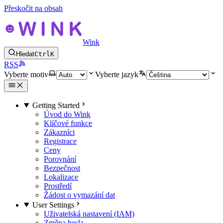
Přeskočit na obsah
Wink
Hledat
Ctrl
K
RSS
Vyberte motiv
Vyberte jazyk
Getting Started
Úvod do Wink
Klíčové funkce
Zákazníci
Registrace
Ceny
Porovnání
Bezpečnost
Lokalizace
Prostředí
Žádost o vymazání dat
User Settings
Uživatelská nastavení (IAM)
Změna hesla