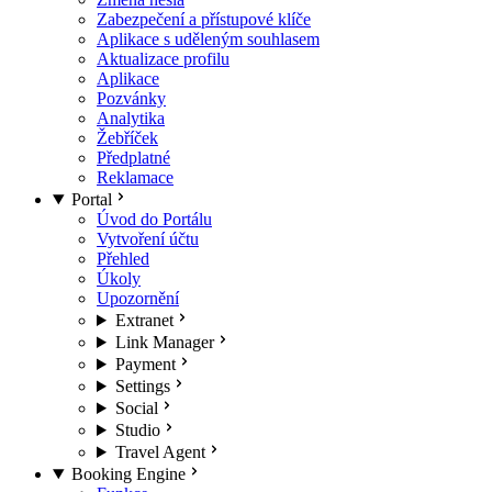
Zabezpečení a přístupové klíče
Aplikace s uděleným souhlasem
Aktualizace profilu
Aplikace
Pozvánky
Analytika
Žebříček
Předplatné
Reklamace
Portal
Úvod do Portálu
Vytvoření účtu
Přehled
Úkoly
Upozornění
Extranet
Link Manager
Payment
Settings
Social
Studio
Travel Agent
Booking Engine