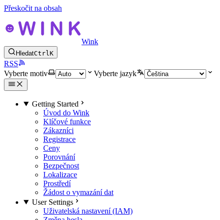
Přeskočit na obsah
Wink
Hledat
Ctrl
K
RSS
Vyberte motiv
Vyberte jazyk
Getting Started
Úvod do Wink
Klíčové funkce
Zákazníci
Registrace
Ceny
Porovnání
Bezpečnost
Lokalizace
Prostředí
Žádost o vymazání dat
User Settings
Uživatelská nastavení (IAM)
Změna hesla