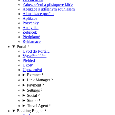
Zabezpečení a přístupové klíče
Aplikace s uděleným souhlasem
Aktualizace profilu
Aplikace
Pozvánky
Analytika
Žebříček
Předplatné
Reklamace
Portal
Úvod do Portálu
Vytvoření účtu
Přehled
Úkoly
Upozornění
Extranet
Link Manager
Payment
Settings
Social
Studio
Travel Agent
Booking Engine