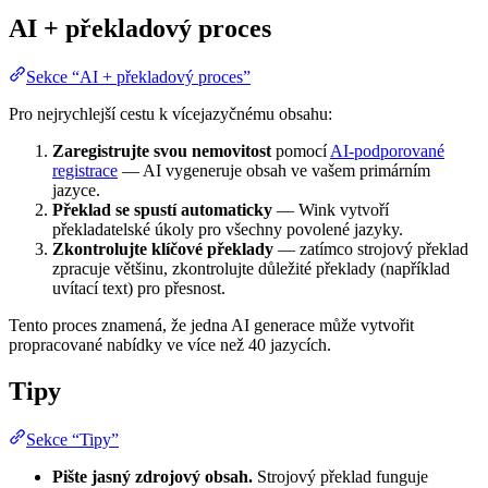
AI + překladový proces
Sekce “AI + překladový proces”
Pro nejrychlejší cestu k vícejazyčnému obsahu:
Zaregistrujte svou nemovitost
pomocí
AI-podporované
registrace
— AI vygeneruje obsah ve vašem primárním
jazyce.
Překlad se spustí automaticky
— Wink vytvoří
překladatelské úkoly pro všechny povolené jazyky.
Zkontrolujte klíčové překlady
— zatímco strojový překlad
zpracuje většinu, zkontrolujte důležité překlady (například
uvítací text) pro přesnost.
Tento proces znamená, že jedna AI generace může vytvořit
propracované nabídky ve více než 40 jazycích.
Tipy
Sekce “Tipy”
Pište jasný zdrojový obsah.
Strojový překlad funguje