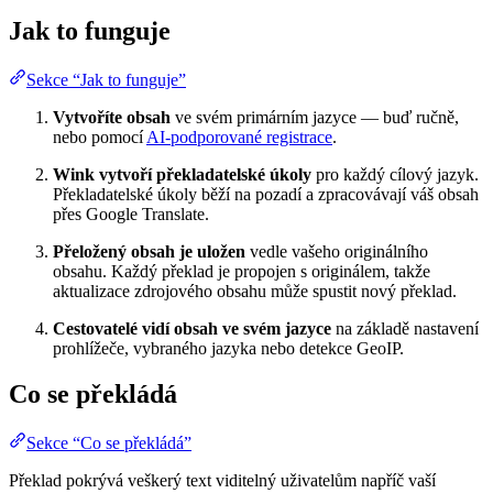
Jak to funguje
Sekce “Jak to funguje”
Vytvoříte obsah
ve svém primárním jazyce — buď ručně,
nebo pomocí
AI-podporované registrace
.
Wink vytvoří překladatelské úkoly
pro každý cílový jazyk.
Překladatelské úkoly běží na pozadí a zpracovávají váš obsah
přes Google Translate.
Přeložený obsah je uložen
vedle vašeho originálního
obsahu. Každý překlad je propojen s originálem, takže
aktualizace zdrojového obsahu může spustit nový překlad.
Cestovatelé vidí obsah ve svém jazyce
na základě nastavení
prohlížeče, vybraného jazyka nebo detekce GeoIP.
Co se překládá
Sekce “Co se překládá”
Překlad pokrývá veškerý text viditelný uživatelům napříč vaší