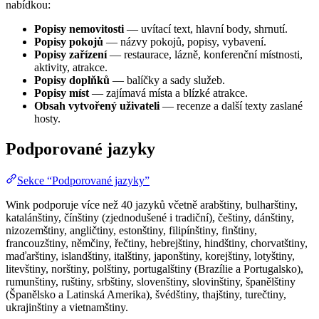
nabídkou:
Popisy nemovitosti
— uvítací text, hlavní body, shrnutí.
Popisy pokojů
— názvy pokojů, popisy, vybavení.
Popisy zařízení
— restaurace, lázně, konferenční místnosti,
aktivity, atrakce.
Popisy doplňků
— balíčky a sady služeb.
Popisy míst
— zajímavá místa a blízké atrakce.
Obsah vytvořený uživateli
— recenze a další texty zaslané
hosty.
Podporované jazyky
Sekce “Podporované jazyky”
Wink podporuje více než 40 jazyků včetně arabštiny, bulharštiny,
katalánštiny, čínštiny (zjednodušené i tradiční), češtiny, dánštiny,
nizozemštiny, angličtiny, estonštiny, filipínštiny, finštiny,
francouzštiny, němčiny, řečtiny, hebrejštiny, hindštiny, chorvatštiny,
maďarštiny, islandštiny, italštiny, japonštiny, korejštiny, lotyštiny,
litevštiny, norštiny, polštiny, portugalštiny (Brazílie a Portugalsko),
rumunštiny, ruštiny, srbštiny, slovenštiny, slovinštiny, španělštiny
(Španělsko a Latinská Amerika), švédštiny, thajštiny, turečtiny,
ukrajinštiny a vietnamštiny.