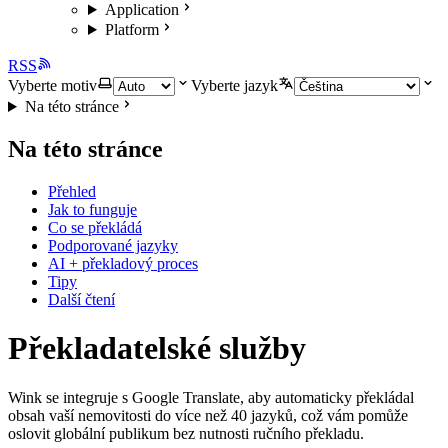
Application
Platform
RSS
Vyberte motiv
Vyberte jazyk
Na této stránce
Na této stránce
Přehled
Jak to funguje
Co se překládá
Podporované jazyky
AI + překladový proces
Tipy
Další čtení
Překladatelské služby
Wink se integruje s Google Translate, aby automaticky překládal
obsah vaší nemovitosti do více než 40 jazyků, což vám pomůže
oslovit globální publikum bez nutnosti ručního překladu.