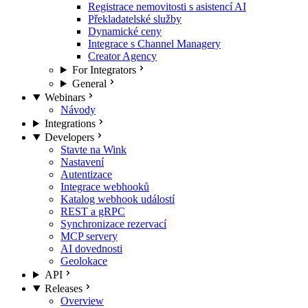
Registrace nemovitosti s asistencí AI
Překladatelské služby
Dynamické ceny
Integrace s Channel Managery
Creator Agency
For Integrators
General
Webinars
Návody
Integrations
Developers
Stavte na Wink
Nastavení
Autentizace
Integrace webhooků
Katalog webhook událostí
REST a gRPC
Synchronizace rezervací
MCP servery
AI dovednosti
Geolokace
API
Releases
Overview