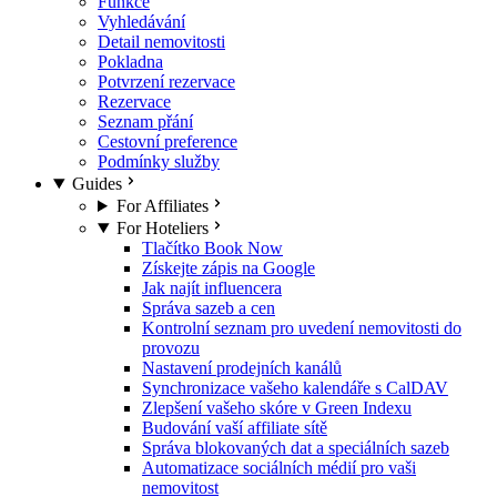
Funkce
Vyhledávání
Detail nemovitosti
Pokladna
Potvrzení rezervace
Rezervace
Seznam přání
Cestovní preference
Podmínky služby
Guides
For Affiliates
For Hoteliers
Tlačítko Book Now
Získejte zápis na Google
Jak najít influencera
Správa sazeb a cen
Kontrolní seznam pro uvedení nemovitosti do
provozu
Nastavení prodejních kanálů
Synchronizace vašeho kalendáře s CalDAV
Zlepšení vašeho skóre v Green Indexu
Budování vaší affiliate sítě
Správa blokovaných dat a speciálních sazeb
Automatizace sociálních médií pro vaši
nemovitost