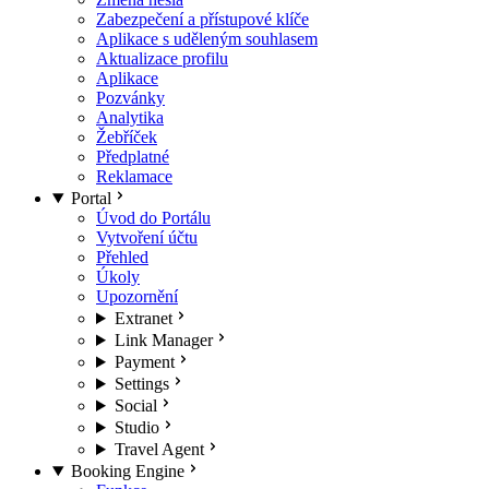
Zabezpečení a přístupové klíče
Aplikace s uděleným souhlasem
Aktualizace profilu
Aplikace
Pozvánky
Analytika
Žebříček
Předplatné
Reklamace
Portal
Úvod do Portálu
Vytvoření účtu
Přehled
Úkoly
Upozornění
Extranet
Link Manager
Payment
Settings
Social
Studio
Travel Agent
Booking Engine