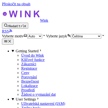
Přeskočit na obsah
Wink
Hledat
Ctrl
K
RSS
Vyberte motiv
Vyberte jazyk
Getting Started
Úvod do Wink
Klíčové funkce
Zákazníci
Registrace
Ceny
Porovnání
Bezpečnost
Lokalizace
Prostředí
Žádost o vymazání dat
User Settings
Uživatelská nastavení (IAM)
Změna hesla