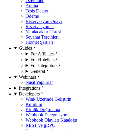
Özellikler
Arama
Tesis Detayı
Ödeme
Rezervasyon Onayı
Rezervasyonlar
Yapılacaklar Listesi
Seyahat Tercihleri
Hizmet Şartları
Guides
For Affiliates
For Hoteliers
For Integrators
General
Webinars
Nasıl Yapılırlar
Integrations
Developers
Wink Üzerinde Geliştirin
Kurulum
Kimlik Doğrulama
Webhook Entegrasyonu
Webhook Olayları Kataloğu
REST ve gRPC