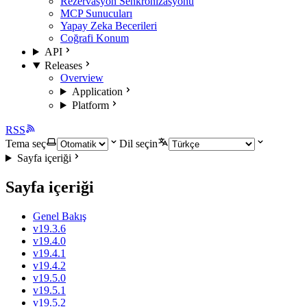
Rezervasyon Senkronizasyonu
MCP Sunucuları
Yapay Zeka Becerileri
Coğrafi Konum
API
Releases
Overview
Application
Platform
RSS
Tema seç
Dil seçin
Sayfa içeriği
Sayfa içeriği
Genel Bakış
v19.3.6
v19.4.0
v19.4.1
v19.4.2
v19.5.0
v19.5.1
v19.5.2