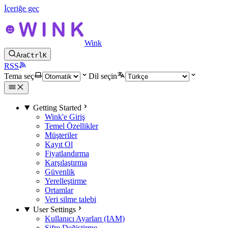
İçeriğe geç
Wink
Ara
Ctrl
K
RSS
Tema seç
Dil seçin
Getting Started
Wink'e Giriş
Temel Özellikler
Müşteriler
Kayıt Ol
Fiyatlandırma
Karşılaştırma
Güvenlik
Yerelleştirme
Ortamlar
Veri silme talebi
User Settings
Kullanıcı Ayarları (IAM)
Şifre Değiştirme