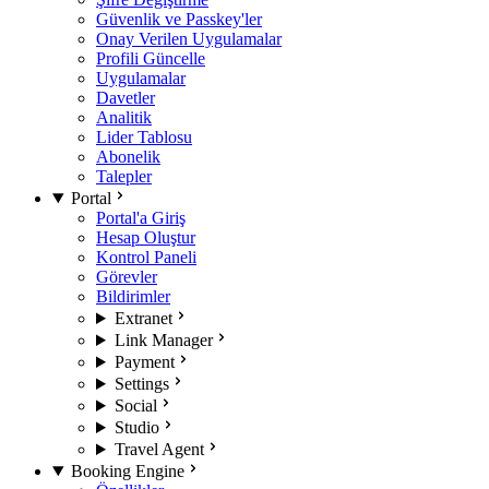
Güvenlik ve Passkey'ler
Onay Verilen Uygulamalar
Profili Güncelle
Uygulamalar
Davetler
Analitik
Lider Tablosu
Abonelik
Talepler
Portal
Portal'a Giriş
Hesap Oluştur
Kontrol Paneli
Görevler
Bildirimler
Extranet
Link Manager
Payment
Settings
Social
Studio
Travel Agent
Booking Engine