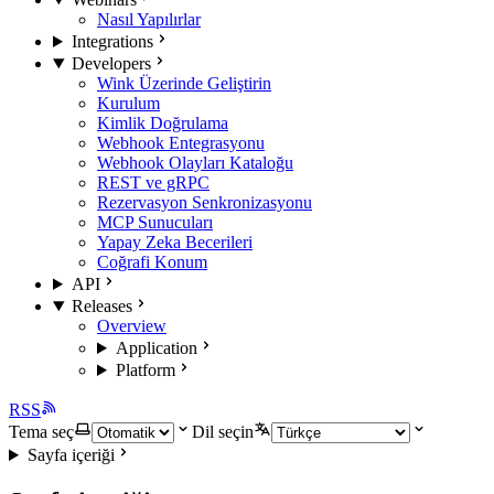
Nasıl Yapılırlar
Integrations
Developers
Wink Üzerinde Geliştirin
Kurulum
Kimlik Doğrulama
Webhook Entegrasyonu
Webhook Olayları Kataloğu
REST ve gRPC
Rezervasyon Senkronizasyonu
MCP Sunucuları
Yapay Zeka Becerileri
Coğrafi Konum
API
Releases
Overview
Application
Platform
RSS
Tema seç
Dil seçin
Sayfa içeriği