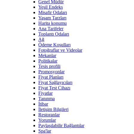
Genel Müdür
Yeşil Endeks
Misafir Odaları
Yaşam Tarzları
Harita konumu
Ana Tarifeler
Toplantı Odaları
Ağ
Ödeme Koşulları
Fotoğraflar ve Videolar
Mekanlar
Politikalar
Tesis profili
Promosyonlar
Fiyat Planları
Fiyat Sağlayıcıları
Fiyat Test Cihazı
Fiyatlar
Tanınma
İtibar
İletişim Bilgileri
Restoranlar
Yorumlar
Paylaşılabilir Bağlantılar
Spa'lar