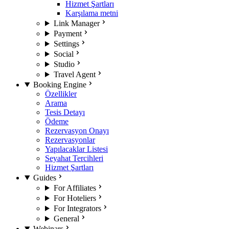
Hizmet Şartları
Karşılama metni
Link Manager
Payment
Settings
Social
Studio
Travel Agent
Booking Engine
Özellikler
Arama
Tesis Detayı
Ödeme
Rezervasyon Onayı
Rezervasyonlar
Yapılacaklar Listesi
Seyahat Tercihleri
Hizmet Şartları
Guides
For Affiliates
For Hoteliers
For Integrators
General
Webinars