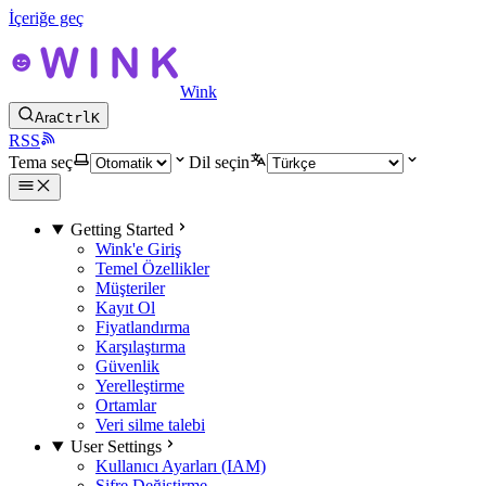
İçeriğe geç
Wink
Ara
Ctrl
K
RSS
Tema seç
Dil seçin
Getting Started
Wink'e Giriş
Temel Özellikler
Müşteriler
Kayıt Ol
Fiyatlandırma
Karşılaştırma
Güvenlik
Yerelleştirme
Ortamlar
Veri silme talebi
User Settings
Kullanıcı Ayarları (IAM)
Şifre Değiştirme