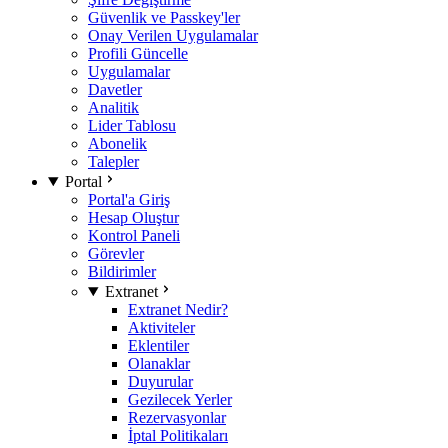
Güvenlik ve Passkey'ler
Onay Verilen Uygulamalar
Profili Güncelle
Uygulamalar
Davetler
Analitik
Lider Tablosu
Abonelik
Talepler
Portal
Portal'a Giriş
Hesap Oluştur
Kontrol Paneli
Görevler
Bildirimler
Extranet
Extranet Nedir?
Aktiviteler
Eklentiler
Olanaklar
Duyurular
Gezilecek Yerler
Rezervasyonlar
İptal Politikaları