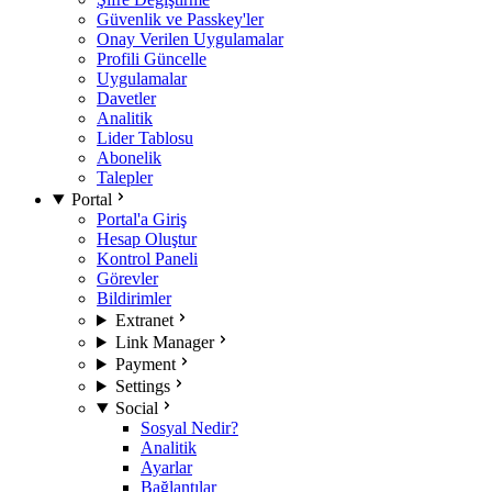
Güvenlik ve Passkey'ler
Onay Verilen Uygulamalar
Profili Güncelle
Uygulamalar
Davetler
Analitik
Lider Tablosu
Abonelik
Talepler
Portal
Portal'a Giriş
Hesap Oluştur
Kontrol Paneli
Görevler
Bildirimler
Extranet
Link Manager
Payment
Settings
Social
Sosyal Nedir?
Analitik
Ayarlar
Bağlantılar