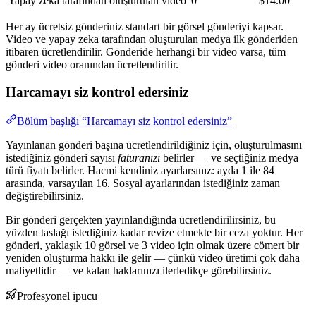
Yapay zeka tarafından oluşturulan video
0
$14.00
Her ay ücretsiz gönderiniz standart bir görsel gönderiyi kapsar.
Video ve yapay zeka tarafından oluşturulan medya ilk gönderiden
itibaren ücretlendirilir. Gönderide herhangi bir video varsa, tüm
gönderi video oranından ücretlendirilir.
Harcamayı siz kontrol edersiniz
Bölüm başlığı “Harcamayı siz kontrol edersiniz”
Yayınlanan gönderi başına ücretlendirildiğiniz için, oluşturulmasını
istediğiniz gönderi sayısı
faturanızı
belirler — ve seçtiğiniz medya
türü fiyatı belirler. Hacmi kendiniz ayarlarsınız: ayda 1 ile 84
arasında, varsayılan 16. Sosyal ayarlarından istediğiniz zaman
değiştirebilirsiniz.
Bir gönderi gerçekten yayınlandığında ücretlendirilirsiniz, bu
yüzden taslağı istediğiniz kadar revize etmekte bir ceza yoktur. Her
gönderi, yaklaşık 10 görsel ve 3 video için olmak üzere cömert bir
yeniden oluşturma hakkı ile gelir — çünkü video üretimi çok daha
maliyetlidir — ve kalan haklarınızı ilerledikçe görebilirsiniz.
Profesyonel ipucu