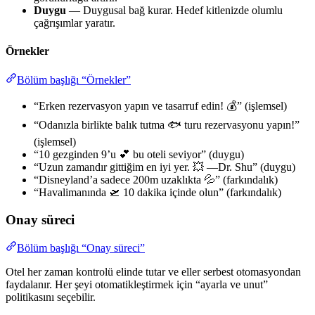
Duygu
— Duygusal bağ kurar. Hedef kitlenizde olumlu
çağrışımlar yaratır.
Örnekler
Bölüm başlığı “Örnekler”
“Erken rezervasyon yapın ve tasarruf edin! 💰” (işlemsel)
“Odanızla birlikte balık tutma 🐟 turu rezervasyonu yapın!”
(işlemsel)
“10 gezginden 9’u 💕 bu oteli seviyor” (duygu)
“Uzun zamandır gittiğim en iyi yer. 💥 —Dr. Shu” (duygu)
“Disneyland’a sadece 200m uzaklıkta 💦” (farkındalık)
“Havalimanında 🛫 10 dakika içinde olun” (farkındalık)
Onay süreci
Bölüm başlığı “Onay süreci”
Otel her zaman kontrolü elinde tutar ve eller serbest otomasyondan
faydalanır. Her şeyi otomatikleştirmek için “ayarla ve unut”
politikasını seçebilir.