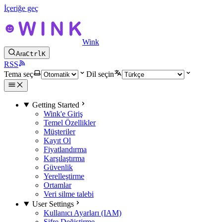
İçeriğe geç
Wink
Ara
Ctrl
K
RSS
Tema seç
Dil seçin
Getting Started
Wink'e Giriş
Temel Özellikler
Müşteriler
Kayıt Ol
Fiyatlandırma
Karşılaştırma
Güvenlik
Yerelleştirme
Ortamlar
Veri silme talebi
User Settings
Kullanıcı Ayarları (IAM)
Şifre Değiştirme