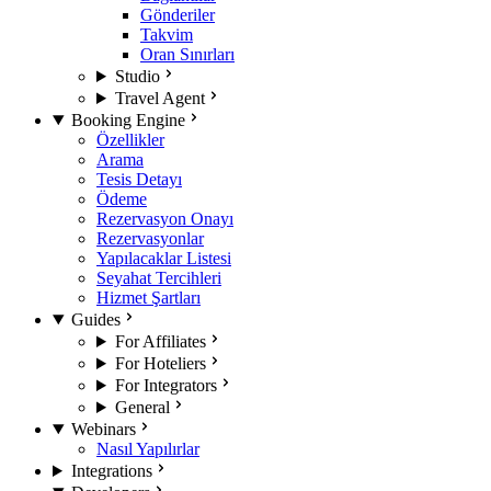
Gönderiler
Takvim
Oran Sınırları
Studio
Travel Agent
Booking Engine
Özellikler
Arama
Tesis Detayı
Ödeme
Rezervasyon Onayı
Rezervasyonlar
Yapılacaklar Listesi
Seyahat Tercihleri
Hizmet Şartları
Guides
For Affiliates
For Hoteliers
For Integrators
General
Webinars
Nasıl Yapılırlar
Integrations