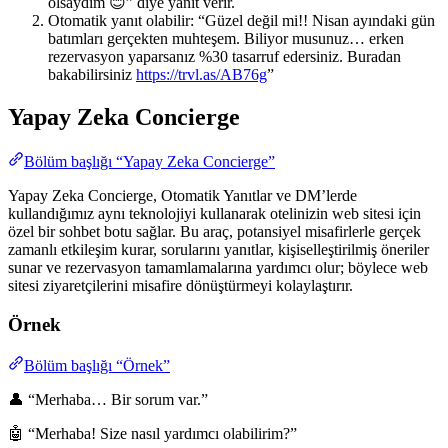
olsaydım 😊” diye yanıt verir.
Otomatik yanıt olabilir: “Güzel değil mi!! Nisan ayındaki gün
batımları gerçekten muhteşem. Biliyor musunuz… erken
rezervasyon yaparsanız %30 tasarruf edersiniz. Buradan
bakabilirsiniz
https://trvl.as/AB76g
”
Yapay Zeka Concierge
Bölüm başlığı “Yapay Zeka Concierge”
Yapay Zeka Concierge, Otomatik Yanıtlar ve DM’lerde
kullandığımız aynı teknolojiyi kullanarak otelinizin web sitesi için
özel bir sohbet botu sağlar. Bu araç, potansiyel misafirlerle gerçek
zamanlı etkileşim kurar, sorularını yanıtlar, kişiselleştirilmiş öneriler
sunar ve rezervasyon tamamlamalarına yardımcı olur; böylece web
sitesi ziyaretçilerini misafire dönüştürmeyi kolaylaştırır.
Örnek
Bölüm başlığı “Örnek”
👤 “Merhaba… Bir sorum var.”
🤖 “Merhaba! Size nasıl yardımcı olabilirim?”