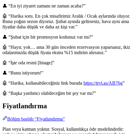
👤 “En iyi ziyaret zamanı ne zaman acaba?”
🤖 “Harika soru. En çok misafirimiz Aralık / Ocak aylarında oluyor.
Buna yoğun sezon diyoruz. Şubat ayında gelirseniz, hava aynı ama
fiyatlar daha düşük ve daha az kişi var.”
👤 “Şubat için bir promosyon kodunuz var mı?”
🤖 “Hayır, yok… ama 30 gün önceden rezervasyon yaparsanız, ikiz
odalarımızda düşük fiyata ekstra %15 indirim alırsınız.”
🤖 “İşte oda resmi [Image]”
👤 “Bunu istiyorum!”
🤖 “Harika, kullanabileceğiniz link burada
https://trvl.as/AB76g
”
🤖 “Başka yardımcı olabileceğim bir şey var mı?”
Fiyatlandırma
Bölüm başlığı “Fiyatlandırma”
Plan veya katman yoktur. Sosyal, kullandıkça öde modelindedir: