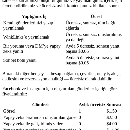
sadece sizin adınıza oluşturduğumuz ve yayınladığımız içerik için
ücretlendirilirsiniz ve ücretsiz aylık kontenjanınız bittikten sonra.
Yaptığınız İş
Ücret
Kendi gönderilerinizi yazıp
Ücretsiz, sınırsız, tüm bağlı
yayınlamak
ağlarda
Ücretsiz, sınırsız, oluşturulmuş
WinkLinks’e yayınlamak
ya da değil
Bir yoruma veya DM’ye yapay
Ayda 5 ücretsiz, sonrası yanıt
zeka yanıtı
başına $0.05
Ayda 5 ücretsiz, sonrası yanıt
Sohbet botu yanıtı
başına $0.05
Buradaki diğer her şey — hesap bağlama, çeviriler, onay iş akışı,
etkileşim ve rezervasyon analitiği — ücretsiz olarak dahildir.
Facebook ve Instagram için oluşturulan gönderiler içeriğe göre
fiyatlandırılır:
Gönderi
Aylık ücretsiz
Sonrası
Görsel
1
$1.50
Yapay zeka tarafından oluşturulan görsel
0
$2.50
Yapay zeka ile geliştirilmiş video
0
$4.00