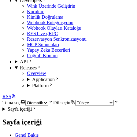
Developers
Wink Üzerinde Geliştirin
Kurulum
Kimlik Doğrulama
Webhook Entegrasyonu
Webhook Olayları Kataloğu
REST ve gRPC
Rezervasyon Senkronizasyonu
MCP Sunucuları
Yapay Zeka Becerileri
Coğrafi Konum
API
Releases
Overview
Application
Platform
RSS
Tema seç
Dil seçin
Sayfa içeriği
Sayfa içeriği
Genel Bakış