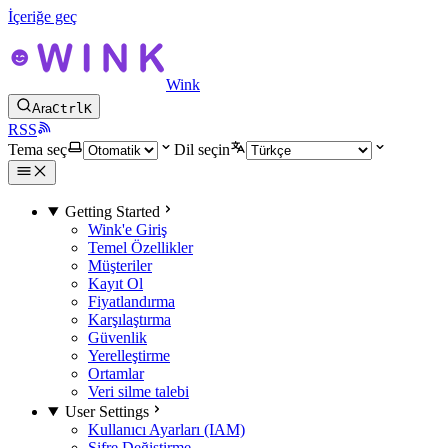
İçeriğe geç
Wink
Ara
Ctrl
K
RSS
Tema seç
Dil seçin
Getting Started
Wink'e Giriş
Temel Özellikler
Müşteriler
Kayıt Ol
Fiyatlandırma
Karşılaştırma
Güvenlik
Yerelleştirme
Ortamlar
Veri silme talebi
User Settings
Kullanıcı Ayarları (IAM)
Şifre Değiştirme