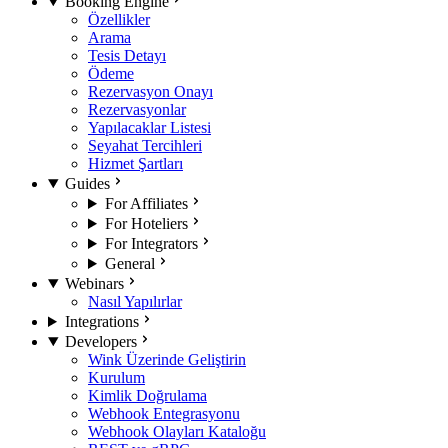
Booking Engine
Özellikler
Arama
Tesis Detayı
Ödeme
Rezervasyon Onayı
Rezervasyonlar
Yapılacaklar Listesi
Seyahat Tercihleri
Hizmet Şartları
Guides
For Affiliates
For Hoteliers
For Integrators
General
Webinars
Nasıl Yapılırlar
Integrations
Developers
Wink Üzerinde Geliştirin
Kurulum
Kimlik Doğrulama
Webhook Entegrasyonu
Webhook Olayları Kataloğu