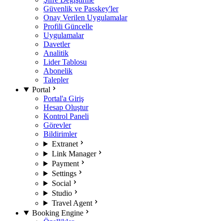
Güvenlik ve Passkey'ler
Onay Verilen Uygulamalar
Profili Güncelle
Uygulamalar
Davetler
Analitik
Lider Tablosu
Abonelik
Talepler
Portal
Portal'a Giriş
Hesap Oluştur
Kontrol Paneli
Görevler
Bildirimler
Extranet
Link Manager
Payment
Settings
Social
Studio
Travel Agent
Booking Engine