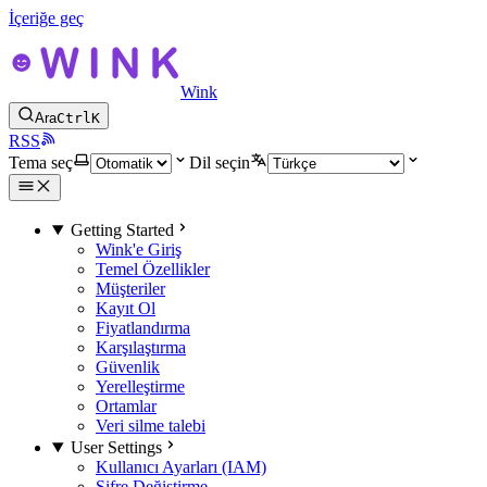
İçeriğe geç
Wink
Ara
Ctrl
K
RSS
Tema seç
Dil seçin
Getting Started
Wink'e Giriş
Temel Özellikler
Müşteriler
Kayıt Ol
Fiyatlandırma
Karşılaştırma
Güvenlik
Yerelleştirme
Ortamlar
Veri silme talebi
User Settings
Kullanıcı Ayarları (IAM)
Şifre Değiştirme