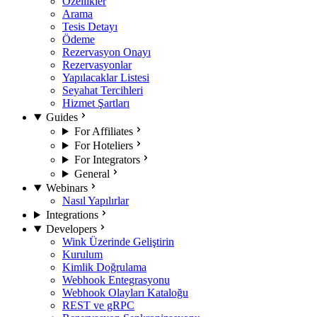
Özellikler
Arama
Tesis Detayı
Ödeme
Rezervasyon Onayı
Rezervasyonlar
Yapılacaklar Listesi
Seyahat Tercihleri
Hizmet Şartları
Guides
For Affiliates
For Hoteliers
For Integrators
General
Webinars
Nasıl Yapılırlar
Integrations
Developers
Wink Üzerinde Geliştirin
Kurulum
Kimlik Doğrulama
Webhook Entegrasyonu
Webhook Olayları Kataloğu
REST ve gRPC