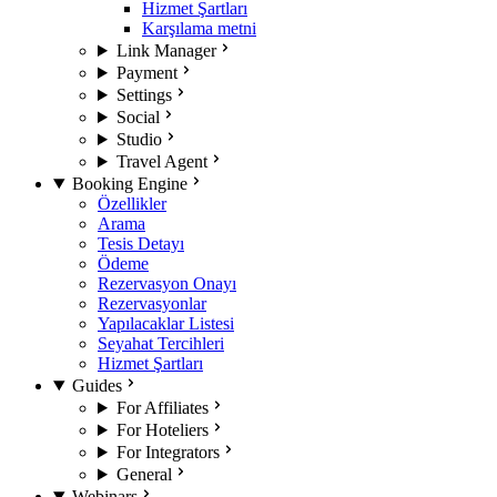
Hizmet Şartları
Karşılama metni
Link Manager
Payment
Settings
Social
Studio
Travel Agent
Booking Engine
Özellikler
Arama
Tesis Detayı
Ödeme
Rezervasyon Onayı
Rezervasyonlar
Yapılacaklar Listesi
Seyahat Tercihleri
Hizmet Şartları
Guides
For Affiliates
For Hoteliers
For Integrators
General
Webinars