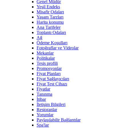
Genel Müdür
Yeşil Endeks
Misafir Odaları
Yaşam Tarzları
Harita konumu
Ana Tarifeler
Toplantı Odaları
Ağ
Ödeme Koşulları
Fotoğraflar ve Videolar
Mekanlar
Politikalar
Tesis profili
Promosyonlar
Fiyat Planları
Fiyat Sağlayıcıları
Fiyat Test Cihazı
Fiyatlar
Tanınma
İtibar
İletişim Bilgileri
Restoranlar
Yorumlar
Paylaşılabilir Bağlantılar
Spa'lar