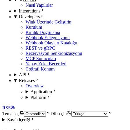
Nasıl Yapılırlar
Integrations
Developers
Wink Üzerinde Geliştirin
Kurulum
Kimlik Doğrulama
Webhook Entegrasyonu
Webhook Olayları Kataloğu
REST ve gRPC
Rezervasyon Senkronizasyonu
MCP Sunucuları
Yapay Zeka Becerileri
Coğrafi Konum
API
Releases
Overview
Application
Platform
RSS
Tema seç
Dil seçin
Sayfa içeriği