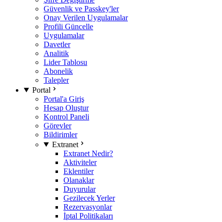
Güvenlik ve Passkey'ler
Onay Verilen Uygulamalar
Profili Güncelle
Uygulamalar
Davetler
Analitik
Lider Tablosu
Abonelik
Talepler
Portal
Portal'a Giriş
Hesap Oluştur
Kontrol Paneli
Görevler
Bildirimler
Extranet
Extranet Nedir?
Aktiviteler
Eklentiler
Olanaklar
Duyurular
Gezilecek Yerler
Rezervasyonlar
İptal Politikaları