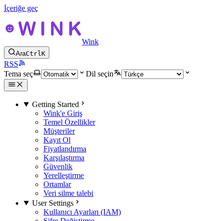
İçeriğe geç
Wink
Ara
Ctrl
K
RSS
Tema seç
Dil seçin
Getting Started
Wink'e Giriş
Temel Özellikler
Müşteriler
Kayıt Ol
Fiyatlandırma
Karşılaştırma
Güvenlik
Yerelleştirme
Ortamlar
Veri silme talebi
User Settings
Kullanıcı Ayarları (IAM)
Şifre Değiştirme