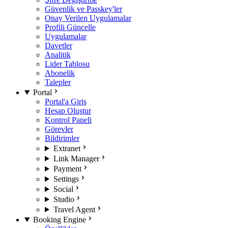
Güvenlik ve Passkey'ler
Onay Verilen Uygulamalar
Profili Güncelle
Uygulamalar
Davetler
Analitik
Lider Tablosu
Abonelik
Talepler
Portal
Portal'a Giriş
Hesap Oluştur
Kontrol Paneli
Görevler
Bildirimler
Extranet
Link Manager
Payment
Settings
Social
Studio
Travel Agent
Booking Engine