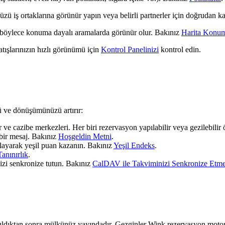
 iş ortaklarına görünür yapın veya belirli partnerler için doğrudan ka
böylece konuma dayalı aramalarda görünür olur. Bakınız
Harita Konu
ışlarınızın hızlı görünümü için
Kontrol Panelinizi
kontrol edin.
ü ve dönüşümünüzü artırır:
er ve cazibe merkezleri. Her biri rezervasyon yapılabilir veya gezilebilir
bir mesaj. Bakınız
Hoşgeldin Metni
.
tlayarak yeşil puan kazanın. Bakınız
Yeşil Endeks
.
Tanınırlık
.
zi senkronize tutun. Bakınız
CalDAV ile Takviminizi Senkronize Etm
ndırıldıktan sonra mülkünüz yayındadır. Gezginler Wink rezervasyon motoru,