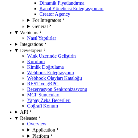
Dinamik Fiyatlandırma
Kanal Yöneticisi Entegrasyonları
Creator Agency
For Integrators
General
Webinars
Nasıl Yapılırlar
Integrations
Developers
Wink Üzerinde Geliştirin
Kurulum
Kimlik Doğrulama
Webhook Entegrasyonu
Webhook Olayları Kataloğu
REST ve gRPC
Rezervasyon Senkronizasyonu
MCP Sunucuları
Yapay Zeka Becerileri
Coğrafi Konum
API
Releases
Overview
Application
Platform