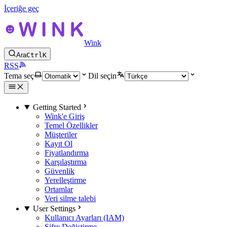
İçeriğe geç
Wink
Ara
Ctrl
K
RSS
Tema seç
Dil seçin
Getting Started
Wink'e Giriş
Temel Özellikler
Müşteriler
Kayıt Ol
Fiyatlandırma
Karşılaştırma
Güvenlik
Yerelleştirme
Ortamlar
Veri silme talebi
User Settings
Kullanıcı Ayarları (IAM)
Şifre Değiştirme