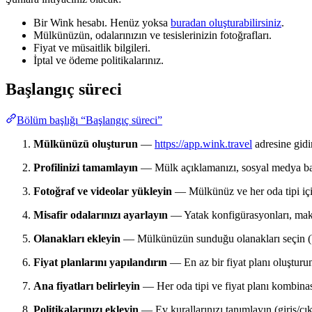
Bir Wink hesabı. Henüz yoksa
buradan oluşturabilirsiniz
.
Mülkünüzün, odalarınızın ve tesislerinizin fotoğrafları.
Fiyat ve müsaitlik bilgileri.
İptal ve ödeme politikalarınız.
Başlangıç süreci
Bölüm başlığı “Başlangıç süreci”
Mülkünüzü oluşturun
—
https://app.wink.travel
adresine gidin
Profilinizi tamamlayın
— Mülk açıklamanızı, sosyal medya bağla
Fotoğraf ve videolar yükleyin
— Mülkünüz ve her oda tipi için
Misafir odalarınızı ayarlayın
— Yatak konfigürasyonları, maksi
Olanakları ekleyin
— Mülkünüzün sunduğu olanakları seçin (Wi-
Fiyat planlarını yapılandırın
— En az bir fiyat planı oluşturun
Ana fiyatları belirleyin
— Her oda tipi ve fiyat planı kombinasy
Politikalarınızı ekleyin
— Ev kurallarınızı tanımlayın (giriş/çık