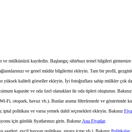
 ve mülkünüzü kaydedin. Başlangıç sihirbazı temel bilgileri girmenize reh
ntılarınızı ve genel müdür bilgilerini ekleyin. Tam bir profil, gezginl
 yüksek kaliteli görseller ekleyin. İyi fotoğraflara sahip mülkler çok 
mum kapasite ve oda özel olanakları ile oda tipleri oluşturun. Bakını
Fi, otopark, havuz vb.). Bunlar arama filtrelemede ve gösterimde kul
; iptal politikası ve varsa yemek dahil seçenekleri ekleyin. Bakınız
Fiya
onu için günlük fiyatlarınızı girin. Bakınız
Ana Fiyatlar
.
ış saatleri, evcil hayvan politikası, sigara içme vb.). Bakınız
Politikalar
.