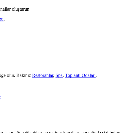
nallar oluşturun.
mu
.
 öğe olur. Bakınız
Restoranlar
,
Spa
,
Toplantı Odaları
.
e
.
 iş ortağı bağlantıları ve partner kanalları aracılığıyla sizi bulup