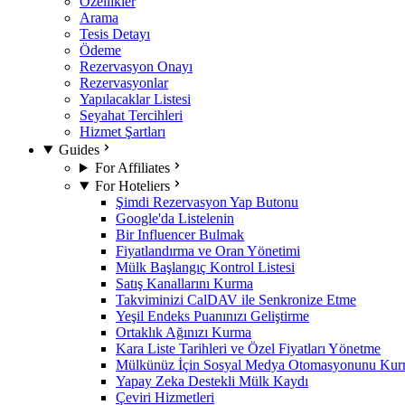
Özellikler
Arama
Tesis Detayı
Ödeme
Rezervasyon Onayı
Rezervasyonlar
Yapılacaklar Listesi
Seyahat Tercihleri
Hizmet Şartları
Guides
For Affiliates
For Hoteliers
Şimdi Rezervasyon Yap Butonu
Google'da Listelenin
Bir Influencer Bulmak
Fiyatlandırma ve Oran Yönetimi
Mülk Başlangıç Kontrol Listesi
Satış Kanallarını Kurma
Takviminizi CalDAV ile Senkronize Etme
Yeşil Endeks Puanınızı Geliştirme
Ortaklık Ağınızı Kurma
Kara Liste Tarihleri ve Özel Fiyatları Yönetme
Mülkünüz İçin Sosyal Medya Otomasyonunu Ku
Yapay Zeka Destekli Mülk Kaydı
Çeviri Hizmetleri