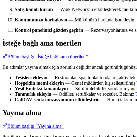
Satış kanalı kurun
— Wink Network’ü etkinleştirerek mülkünüzü
Konumunuzu haritalayın
— Mülkünüzü haritada işaretleyin, 
Kontrol panelinizi gözden geçirin
— Rezervasyonlarınız ve sat
İsteğe bağlı ama önerilen
Bölüm başlığı “İsteğe bağlı ama önerilen”
Bu adımlar yayına almak için zorunlu değildir ancak görünürlüğünüz
Tesisleri ekleyin
— Restoranlar, spa, toplantı odaları, aktivitel
Hoşgeldin metni ekleyin
— Genel müdürden kişiselleştirilmiş 
Yeşil Endeksi tamamlayın
— Sürdürülebilirlik sorularını yanı
Tanınırlık ekleyin
— Ödüller, sertifikalar ve rozetler. Bakınız
CalDAV senkronizasyonunu etkinleştirin
— Harici takvimini
Yayına alma
Bölüm başlığı “Yayına alma”
Profiliniz, odalarınız, fiyatlarınız ve en az bir satış kanalınız yapıla