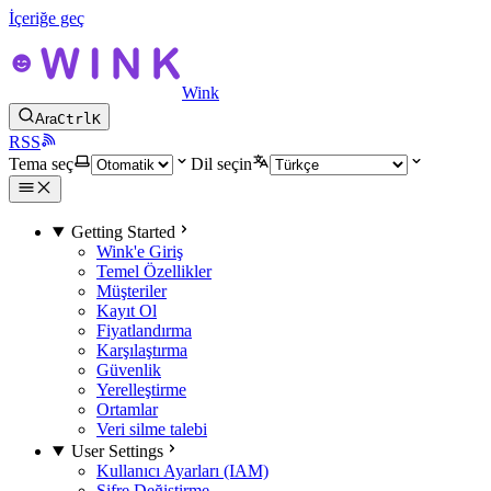
İçeriğe geç
Wink
Ara
Ctrl
K
RSS
Tema seç
Dil seçin
Getting Started
Wink'e Giriş
Temel Özellikler
Müşteriler
Kayıt Ol
Fiyatlandırma
Karşılaştırma
Güvenlik
Yerelleştirme
Ortamlar
Veri silme talebi
User Settings
Kullanıcı Ayarları (IAM)
Şifre Değiştirme