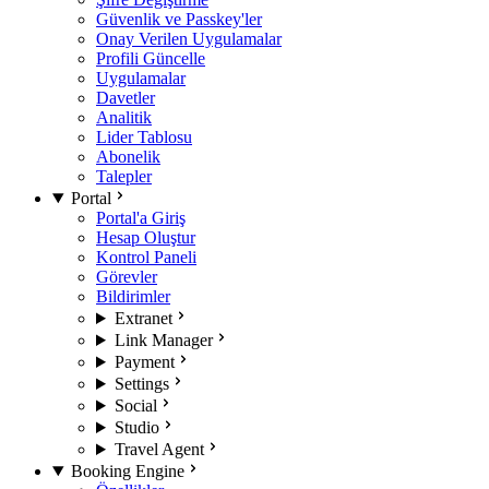
Güvenlik ve Passkey'ler
Onay Verilen Uygulamalar
Profili Güncelle
Uygulamalar
Davetler
Analitik
Lider Tablosu
Abonelik
Talepler
Portal
Portal'a Giriş
Hesap Oluştur
Kontrol Paneli
Görevler
Bildirimler
Extranet
Link Manager
Payment
Settings
Social
Studio
Travel Agent
Booking Engine