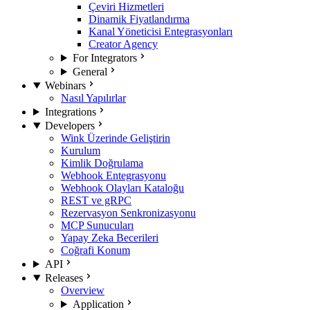
Çeviri Hizmetleri
Dinamik Fiyatlandırma
Kanal Yöneticisi Entegrasyonları
Creator Agency
For Integrators
General
Webinars
Nasıl Yapılırlar
Integrations
Developers
Wink Üzerinde Geliştirin
Kurulum
Kimlik Doğrulama
Webhook Entegrasyonu
Webhook Olayları Kataloğu
REST ve gRPC
Rezervasyon Senkronizasyonu
MCP Sunucuları
Yapay Zeka Becerileri
Coğrafi Konum
API
Releases
Overview
Application