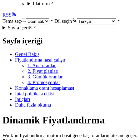
Platform
RSS
Tema seç
Dil seçin
Sayfa içeriği
Sayfa içeriği
Genel Bakış
Fiyatlandırma nasıl çalışır
1. Ana oranlar
2. Fiyat planları
3. Günlük oranlar
4. Promosyonlar
Konaklama oranı hesaplaması
İptal politikası etkisi
İpuçları
Daha fazla okuma
Dinamik Fiyatlandırma
Wink’in fiyatlandırma motoru basit gece başı oranların ötesine geçer.