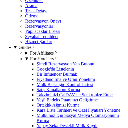
Özellikler
Arama
Tesis Detayı
Ödeme
Rezervasyon Onayı
Rezervasyonlar
Yapılacaklar Listesi
Seyahat Tercihleri
Hizmet Şartları
Guides
For Affiliates
For Hoteliers
Şimdi Rezervasyon Yap Butonu
Google'da Listelenin
Bir Influencer Bulmak
Fiyatlandırma ve Oran Yönetimi
Mülk Başlangıç Kontrol Listesi
Satış Kanallarını Kurma
Takviminizi CalDAV ile Senkronize Etme
Yeşil Endeks Puanınızı Geliştirme
Ortaklık Ağınızı Kurma
Kara Liste Tarihleri ve Özel Fiyatları Yönetme
Mülkünüz İçin Sosyal Medya Otomasyonunu
Kurma
Yapay Zeka Destekli Mülk Kaydı