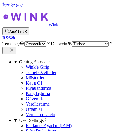
İçeriğe geç
Wink
Ara
Ctrl
K
RSS
Tema seç
Dil seçin
Getting Started
Wink'e Giriş
Temel Özellikler
Müşteriler
Kayıt Ol
Fiyatlandırma
Karşılaştırma
Güvenlik
Yerelleştirme
Ortamlar
Veri silme talebi
User Settings
Kullanıcı Ayarları (IAM)
Şifre Değiştirme