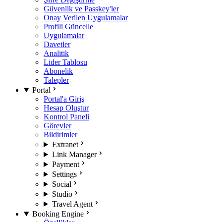
Güvenlik ve Passkey'ler
Onay Verilen Uygulamalar
Profili Güncelle
Uygulamalar
Davetler
Analitik
Lider Tablosu
Abonelik
Talepler
Portal
Portal'a Giriş
Hesap Oluştur
Kontrol Paneli
Görevler
Bildirimler
Extranet
Link Manager
Payment
Settings
Social
Studio
Travel Agent
Booking Engine