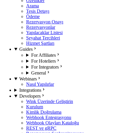
Özellikler
Arama
Tesis Detayı
Ödeme
Rezervasyon Onayı
Rezervasyonlar
Yapılacaklar Listesi
Seyahat Tercihleri
Hizmet Şartları
Guides
For Affiliates
For Hoteliers
For Integrators
General
Webinars
Nasıl Yapılırlar
Integrations
Developers
Wink Üzerinde Geliştirin
Kurulum
Kimlik Doğrulama
Webhook Entegrasyonu
Webhook Olayları Kataloğu
REST ve gRPC