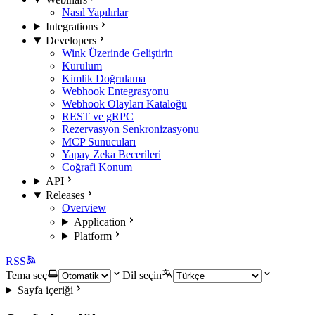
Nasıl Yapılırlar
Integrations
Developers
Wink Üzerinde Geliştirin
Kurulum
Kimlik Doğrulama
Webhook Entegrasyonu
Webhook Olayları Kataloğu
REST ve gRPC
Rezervasyon Senkronizasyonu
MCP Sunucuları
Yapay Zeka Becerileri
Coğrafi Konum
API
Releases
Overview
Application
Platform
RSS
Tema seç
Dil seçin
Sayfa içeriği