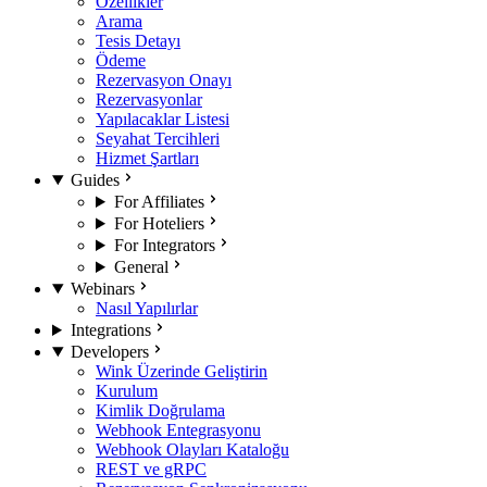
Özellikler
Arama
Tesis Detayı
Ödeme
Rezervasyon Onayı
Rezervasyonlar
Yapılacaklar Listesi
Seyahat Tercihleri
Hizmet Şartları
Guides
For Affiliates
For Hoteliers
For Integrators
General
Webinars
Nasıl Yapılırlar
Integrations
Developers
Wink Üzerinde Geliştirin
Kurulum
Kimlik Doğrulama
Webhook Entegrasyonu
Webhook Olayları Kataloğu
REST ve gRPC