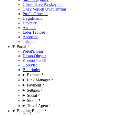
Güvenlik ve Passkey'ler
Onay Verilen Uygulamalar
Profili Güncelle
Uygulamalar
Davetler
Analitik
Lider Tablosu
Abonelik
Talepler
Portal
Portal'a Giriş
Hesap Oluştur
Kontrol Paneli
Görevler
Bildirimler
Extranet
Link Manager
Payment
Settings
Social
Studio
Travel Agent
Booking Engine