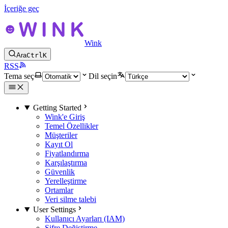
İçeriğe geç
Wink
Ara
Ctrl
K
RSS
Tema seç
Dil seçin
Getting Started
Wink'e Giriş
Temel Özellikler
Müşteriler
Kayıt Ol
Fiyatlandırma
Karşılaştırma
Güvenlik
Yerelleştirme
Ortamlar
Veri silme talebi
User Settings
Kullanıcı Ayarları (IAM)
Şifre Değiştirme