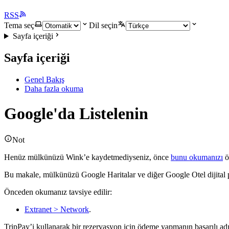
RSS
Tema seç
Dil seçin
Sayfa içeriği
Sayfa içeriği
Genel Bakış
Daha fazla okuma
Google'da Listelenin
Not
Henüz mülkünüzü Wink’e kaydetmediyseniz, önce
bunu okumanızı
ö
Bu makale, mülkünüzü Google Haritalar ve diğer Google Otel dijital pla
Önceden okumanız tavsiye edilir:
Extranet > Network
.
TripPay’i kullanarak bir rezervasyon için ödeme yapmanın başarılı adı