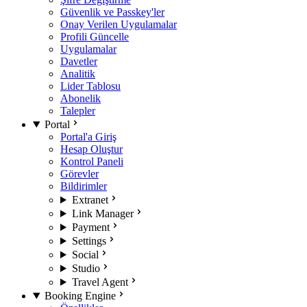
Güvenlik ve Passkey'ler
Onay Verilen Uygulamalar
Profili Güncelle
Uygulamalar
Davetler
Analitik
Lider Tablosu
Abonelik
Talepler
Portal
Portal'a Giriş
Hesap Oluştur
Kontrol Paneli
Görevler
Bildirimler
Extranet
Link Manager
Payment
Settings
Social
Studio
Travel Agent
Booking Engine