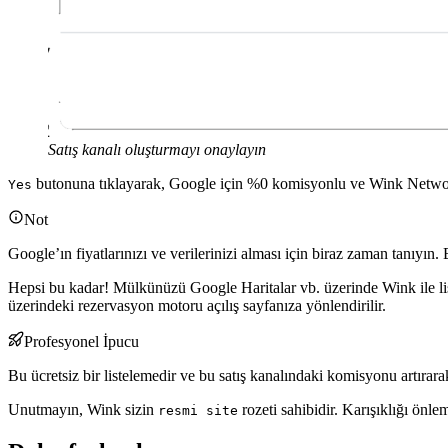
Satış kanalı oluşturmayı onaylayın
butonuna tıklayarak, Google için %0 komisyonlu ve Wink Network’t
Yes
Not
Google’ın fiyatlarınızı ve verilerinizi alması için biraz zaman tanıyın.
Hepsi bu kadar! Mülkünüzü Google Haritalar vb. üzerinde Wink ile lis
üzerindeki rezervasyon motoru açılış sayfanıza yönlendirilir.
Profesyonel İpucu
Bu ücretsiz bir listelemedir ve bu satış kanalındaki komisyonu artır
Unutmayın, Wink sizin
rozeti sahibidir. Karışıklığı önle
resmi site