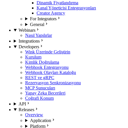
Dinamik Fiyatlandırma
Kanal Yöneticisi Entegrasyonları
Creator Agency
For Integrators
General
Webinars
Nasıl Yapılırlar
Integrations
Developers
Wink Üzerinde Geliştirin
Kurulum
Kimlik Doğrulama
Webhook Entegrasyonu
Webhook Olayları Kataloğu
REST ve gRPC
Rezervasyon Senkronizasyonu
MCP Sunucuları
Yapay Zeka Becerileri
Coğrafi Konum
API
Releases
Overview
Application
Platform