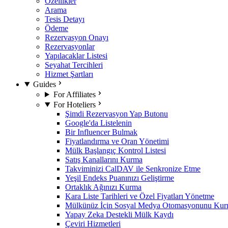
Özellikler
Arama
Tesis Detayı
Ödeme
Rezervasyon Onayı
Rezervasyonlar
Yapılacaklar Listesi
Seyahat Tercihleri
Hizmet Şartları
Guides
For Affiliates
For Hoteliers
Şimdi Rezervasyon Yap Butonu
Google'da Listelenin
Bir Influencer Bulmak
Fiyatlandırma ve Oran Yönetimi
Mülk Başlangıç Kontrol Listesi
Satış Kanallarını Kurma
Takviminizi CalDAV ile Senkronize Etme
Yeşil Endeks Puanınızı Geliştirme
Ortaklık Ağınızı Kurma
Kara Liste Tarihleri ve Özel Fiyatları Yönetme
Mülkünüz İçin Sosyal Medya Otomasyonunu Ku
Yapay Zeka Destekli Mülk Kaydı
Çeviri Hizmetleri