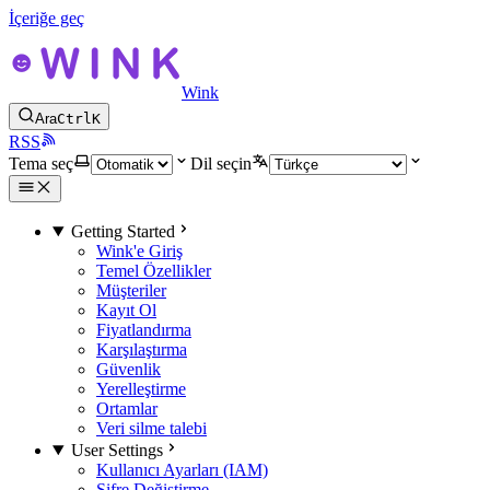
İçeriğe geç
Wink
Ara
Ctrl
K
RSS
Tema seç
Dil seçin
Getting Started
Wink'e Giriş
Temel Özellikler
Müşteriler
Kayıt Ol
Fiyatlandırma
Karşılaştırma
Güvenlik
Yerelleştirme
Ortamlar
Veri silme talebi
User Settings
Kullanıcı Ayarları (IAM)
Şifre Değiştirme