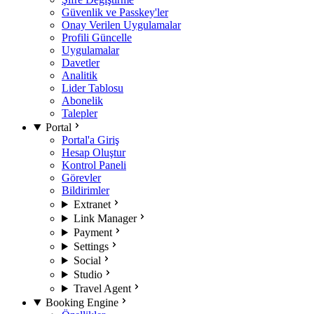
Güvenlik ve Passkey'ler
Onay Verilen Uygulamalar
Profili Güncelle
Uygulamalar
Davetler
Analitik
Lider Tablosu
Abonelik
Talepler
Portal
Portal'a Giriş
Hesap Oluştur
Kontrol Paneli
Görevler
Bildirimler
Extranet
Link Manager
Payment
Settings
Social
Studio
Travel Agent
Booking Engine