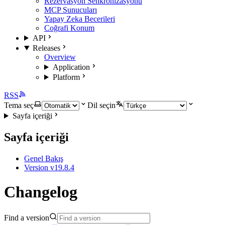
Rezervasyon Senkronizasyonu
MCP Sunucuları
Yapay Zeka Becerileri
Coğrafi Konum
API
Releases
Overview
Application
Platform
RSS
Tema seç
Dil seçin
Sayfa içeriği
Sayfa içeriği
Genel Bakış
Version v19.8.4
Changelog
Find a version