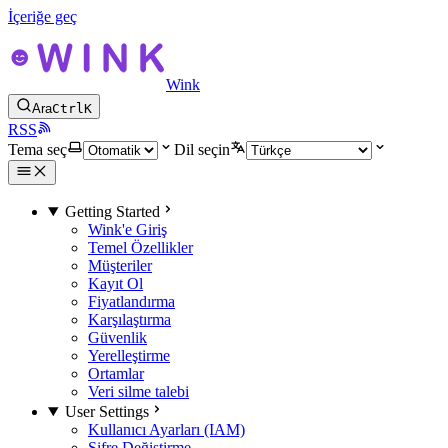
İçeriğe geç
Wink
Ara
Ctrl
K
RSS
Tema seç
Dil seçin
Getting Started
Wink'e Giriş
Temel Özellikler
Müşteriler
Kayıt Ol
Fiyatlandırma
Karşılaştırma
Güvenlik
Yerelleştirme
Ortamlar
Veri silme talebi
User Settings
Kullanıcı Ayarları (IAM)
Şifre Değiştirme