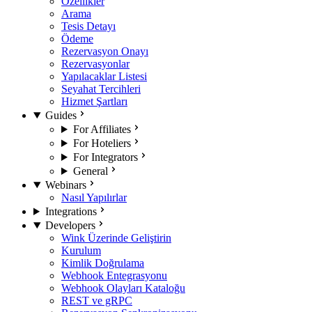
Özellikler
Arama
Tesis Detayı
Ödeme
Rezervasyon Onayı
Rezervasyonlar
Yapılacaklar Listesi
Seyahat Tercihleri
Hizmet Şartları
Guides
For Affiliates
For Hoteliers
For Integrators
General
Webinars
Nasıl Yapılırlar
Integrations
Developers
Wink Üzerinde Geliştirin
Kurulum
Kimlik Doğrulama
Webhook Entegrasyonu
Webhook Olayları Kataloğu
REST ve gRPC