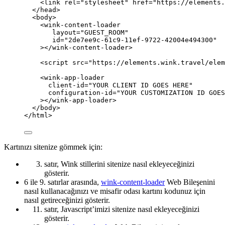
<
link
rel
=
"
stylesheet
"
href
=
"
https://elements.
</
head
>
<
body
>
<
wink-content-loader
layout
=
"
GUEST_ROOM
"
id
=
"
2de7ee9c-61c9-11ef-9722-42004e494300
"
></
wink-content-loader
>
<
script
src
=
"
https://elements.wink.travel/elem
<
wink-app-loader
client-id
=
"
YOUR CLIENT ID GOES HERE
"
configuration-id
=
"
YOUR CUSTOMIZATION ID GOES
></
wink-app-loader
>
</
body
>
</
html
>
Kartınızı sitenize gömmek için:
satır, Wink stillerini sitenize nasıl ekleyeceğinizi
gösterir.
6 ile 9. satırlar arasında,
wink-content-loader
Web Bileşenini
nasıl kullanacağınızı ve misafir odası kartını kodunuz için
nasıl getireceğinizi gösterir.
satır, Javascript’imizi sitenize nasıl ekleyeceğinizi
gösterir.