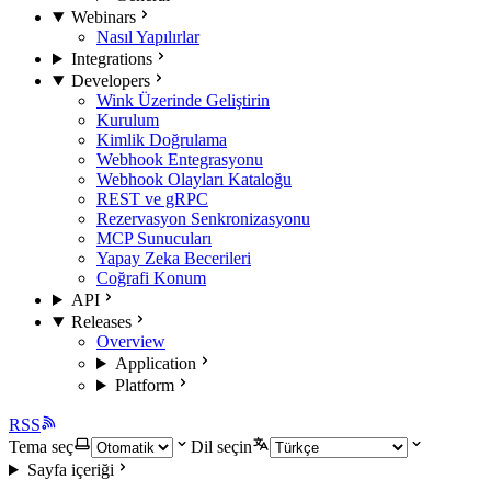
Webinars
Nasıl Yapılırlar
Integrations
Developers
Wink Üzerinde Geliştirin
Kurulum
Kimlik Doğrulama
Webhook Entegrasyonu
Webhook Olayları Kataloğu
REST ve gRPC
Rezervasyon Senkronizasyonu
MCP Sunucuları
Yapay Zeka Becerileri
Coğrafi Konum
API
Releases
Overview
Application
Platform
RSS
Tema seç
Dil seçin
Sayfa içeriği