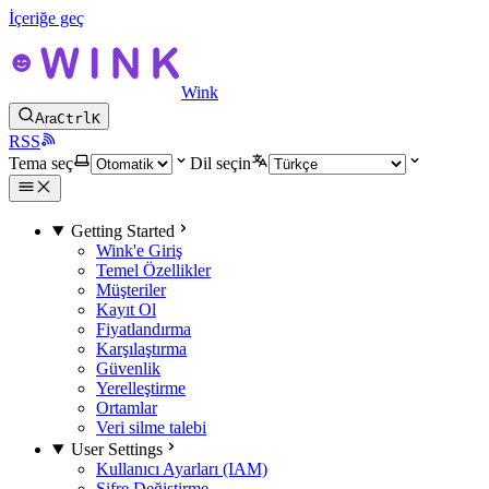
İçeriğe geç
Wink
Ara
Ctrl
K
RSS
Tema seç
Dil seçin
Getting Started
Wink'e Giriş
Temel Özellikler
Müşteriler
Kayıt Ol
Fiyatlandırma
Karşılaştırma
Güvenlik
Yerelleştirme
Ortamlar
Veri silme talebi
User Settings
Kullanıcı Ayarları (IAM)
Şifre Değiştirme