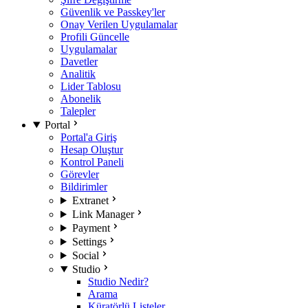
Güvenlik ve Passkey'ler
Onay Verilen Uygulamalar
Profili Güncelle
Uygulamalar
Davetler
Analitik
Lider Tablosu
Abonelik
Talepler
Portal
Portal'a Giriş
Hesap Oluştur
Kontrol Paneli
Görevler
Bildirimler
Extranet
Link Manager
Payment
Settings
Social
Studio
Studio Nedir?
Arama
Küratörlü Listeler