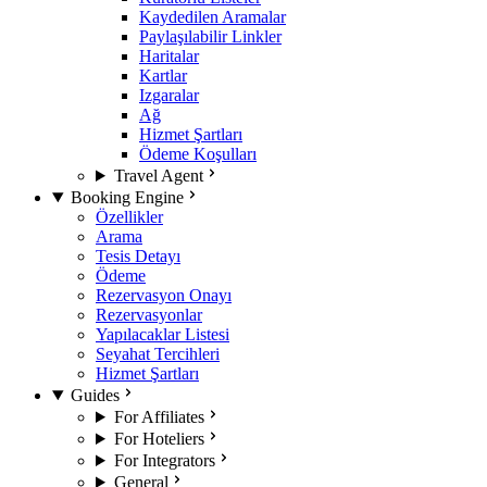
Kaydedilen Aramalar
Paylaşılabilir Linkler
Haritalar
Kartlar
Izgaralar
Ağ
Hizmet Şartları
Ödeme Koşulları
Travel Agent
Booking Engine
Özellikler
Arama
Tesis Detayı
Ödeme
Rezervasyon Onayı
Rezervasyonlar
Yapılacaklar Listesi
Seyahat Tercihleri
Hizmet Şartları
Guides
For Affiliates
For Hoteliers
For Integrators
General