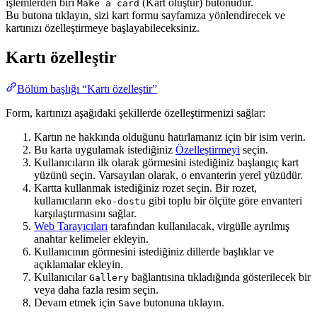
işlemlerden biri
(Kart oluştur) butonudur.
Make a card
Bu butona tıklayın, sizi kart formu sayfamıza yönlendirecek ve
kartınızı özelleştirmeye başlayabileceksiniz.
Kartı özelleştir
Bölüm başlığı “Kartı özelleştir”
Form, kartınızı aşağıdaki şekillerde özelleştirmenizi sağlar:
Kartın ne hakkında olduğunu hatırlamanız için bir isim verin.
Bu karta uygulamak istediğiniz
Özelleştirmeyi
seçin.
Kullanıcıların ilk olarak görmesini istediğiniz başlangıç kart
yüzünü seçin. Varsayılan olarak, o envanterin yerel yüzüdür.
Kartta kullanmak istediğiniz
rozet
seçin. Bir rozet,
kullanıcıların
gibi toplu bir ölçüte göre envanteri
eko-dostu
karşılaştırmasını sağlar.
Web Tarayıcıları
tarafından kullanılacak, virgülle ayrılmış
anahtar kelimeler ekleyin.
Kullanıcının görmesini istediğiniz dillerde başlıklar ve
açıklamalar ekleyin.
Kullanıcılar
bağlantısına tıkladığında gösterilecek bir
Gallery
veya daha fazla resim seçin.
Devam etmek için
butonuna tıklayın.
Save