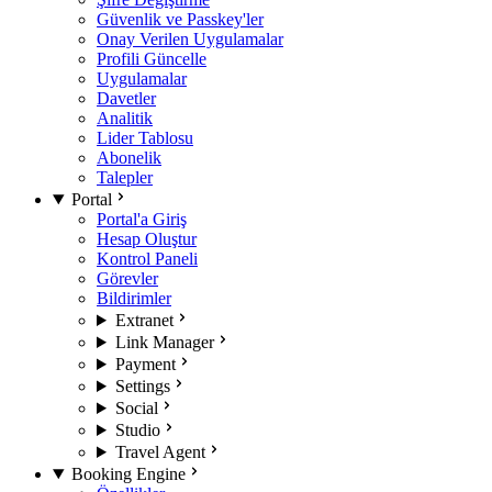
Güvenlik ve Passkey'ler
Onay Verilen Uygulamalar
Profili Güncelle
Uygulamalar
Davetler
Analitik
Lider Tablosu
Abonelik
Talepler
Portal
Portal'a Giriş
Hesap Oluştur
Kontrol Paneli
Görevler
Bildirimler
Extranet
Link Manager
Payment
Settings
Social
Studio
Travel Agent
Booking Engine