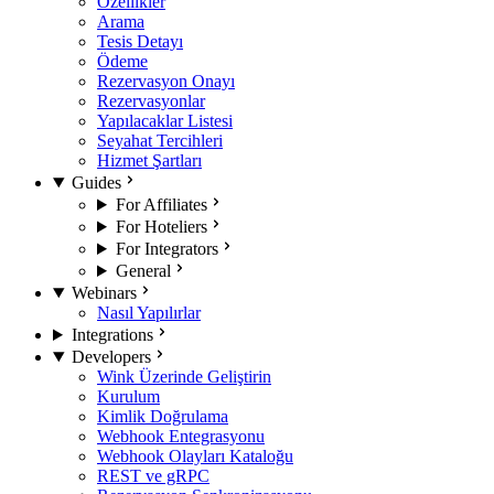
Özellikler
Arama
Tesis Detayı
Ödeme
Rezervasyon Onayı
Rezervasyonlar
Yapılacaklar Listesi
Seyahat Tercihleri
Hizmet Şartları
Guides
For Affiliates
For Hoteliers
For Integrators
General
Webinars
Nasıl Yapılırlar
Integrations
Developers
Wink Üzerinde Geliştirin
Kurulum
Kimlik Doğrulama
Webhook Entegrasyonu
Webhook Olayları Kataloğu
REST ve gRPC