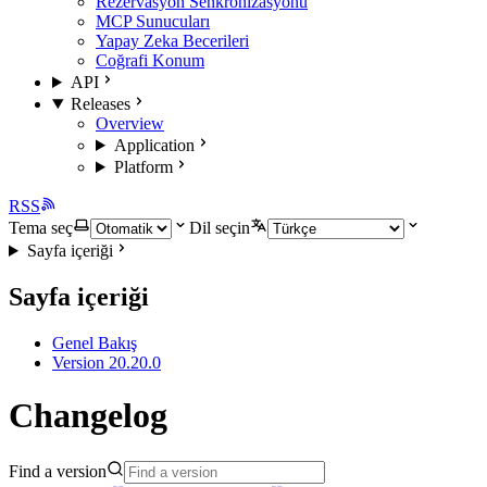
Rezervasyon Senkronizasyonu
MCP Sunucuları
Yapay Zeka Becerileri
Coğrafi Konum
API
Releases
Overview
Application
Platform
RSS
Tema seç
Dil seçin
Sayfa içeriği
Sayfa içeriği
Genel Bakış
Version 20.20.0
Changelog
Find a version