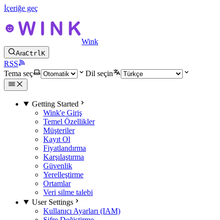
İçeriğe geç
Wink
Ara
Ctrl
K
RSS
Tema seç
Dil seçin
Getting Started
Wink'e Giriş
Temel Özellikler
Müşteriler
Kayıt Ol
Fiyatlandırma
Karşılaştırma
Güvenlik
Yerelleştirme
Ortamlar
Veri silme talebi
User Settings
Kullanıcı Ayarları (IAM)
Şifre Değiştirme