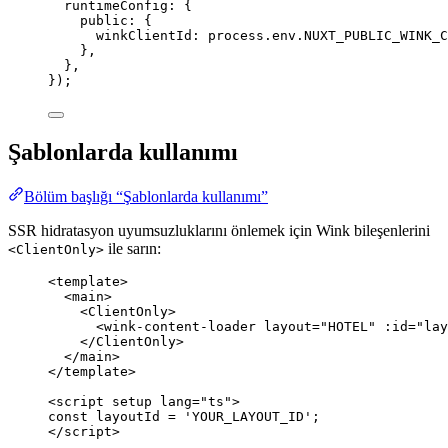
runtimeConfig: {
public: {
winkClientId: process
.
env
.
NUXT_PUBLIC_WINK_C
},
},
});
Şablonlarda kullanımı
Bölüm başlığı “Şablonlarda kullanımı”
SSR hidratasyon uyumsuzluklarını önlemek için Wink bileşenlerini
ile sarın:
<ClientOnly>
<
template
>
<
main
>
<
ClientOnly
>
<
wink-content-loader
layout
=
"
HOTEL
"
:id
=
"
lay
</
ClientOnly
>
</
main
>
</
template
>
<
script
setup
lang
=
"
ts
"
>
const 
layoutId
 = 
'
YOUR_LAYOUT_ID
'
;
</
script
>