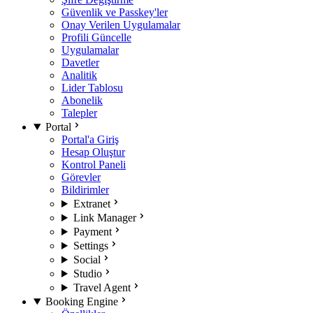
Güvenlik ve Passkey'ler
Onay Verilen Uygulamalar
Profili Güncelle
Uygulamalar
Davetler
Analitik
Lider Tablosu
Abonelik
Talepler
Portal
Portal'a Giriş
Hesap Oluştur
Kontrol Paneli
Görevler
Bildirimler
Extranet
Link Manager
Payment
Settings
Social
Studio
Travel Agent
Booking Engine