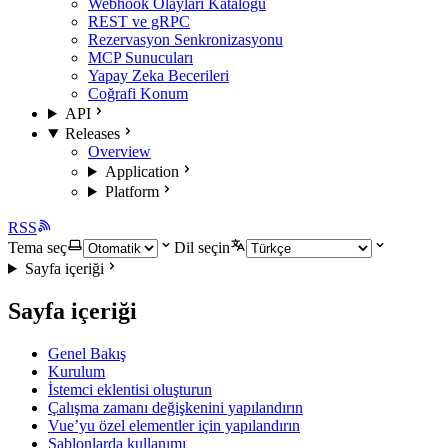
Webhook Olayları Kataloğu
REST ve gRPC
Rezervasyon Senkronizasyonu
MCP Sunucuları
Yapay Zeka Becerileri
Coğrafi Konum
API
Releases
Overview
Application
Platform
RSS
Tema seç
Dil seçin
Sayfa içeriği
Sayfa içeriği
Genel Bakış
Kurulum
İstemci eklentisi oluşturun
Çalışma zamanı değişkenini yapılandırın
Vue’yu özel elementler için yapılandırın
Şablonlarda kullanımı