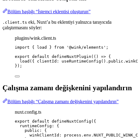
Bölüm başlığı “İstemci eklentisi oluşturun”
eki, Nuxt’a bu eklentiyi yalnızca tarayıcıda
.client.ts
çalıştırmasını söyler:
plugins/wink.client.ts
import
 { load } 
from
'
@wink/elements
'
;
export
default
defineNuxtPlugin
(
()
=>
 {
load
({ clientId: 
useRuntimeConfig
()
.
public
.
winkC
});
Çalışma zamanı değişkenini yapılandırın
Bölüm başlığı “Çalışma zamanı değişkenini yapılandırın”
nuxt.config.ts
export
default
defineNuxtConfig
({
runtimeConfig: {
public: {
winkClientId: process
.
env
.
NUXT_PUBLIC_WINK_C