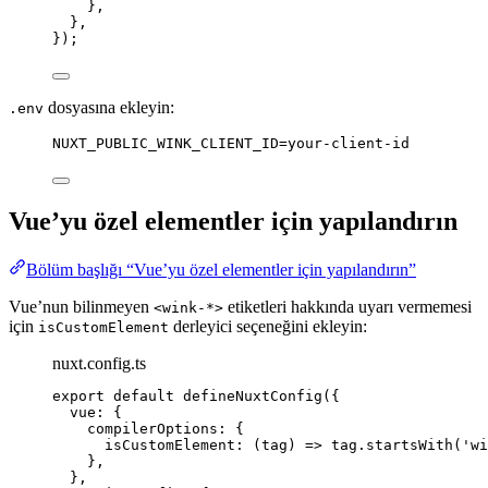
},
},
});
dosyasına ekleyin:
.env
NUXT_PUBLIC_WINK_CLIENT_ID=your-client-id
Vue’yu özel elementler için yapılandırın
Bölüm başlığı “Vue’yu özel elementler için yapılandırın”
Vue’nun bilinmeyen
etiketleri hakkında uyarı vermemesi
<wink-*>
için
derleyici seçeneğini ekleyin:
isCustomElement
nuxt.config.ts
export
default
defineNuxtConfig
({
vue: {
compilerOptions: {
isCustomElement
: 
(
tag
)
=>
 tag
.
startsWith
(
'
wi
},
},