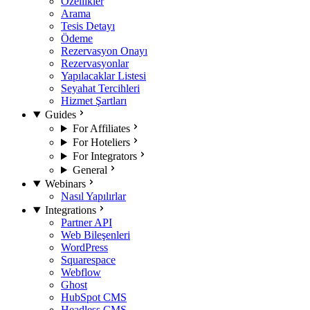
Özellikler
Arama
Tesis Detayı
Ödeme
Rezervasyon Onayı
Rezervasyonlar
Yapılacaklar Listesi
Seyahat Tercihleri
Hizmet Şartları
Guides
For Affiliates
For Hoteliers
For Integrators
General
Webinars
Nasıl Yapılırlar
Integrations
Partner API
Web Bileşenleri
WordPress
Squarespace
Webflow
Ghost
HubSpot CMS
Headless CMS