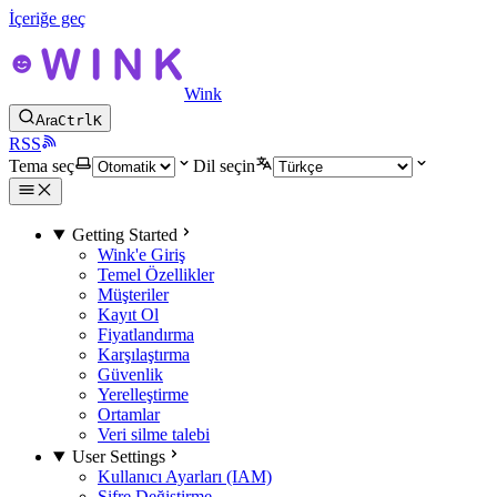
İçeriğe geç
Wink
Ara
Ctrl
K
RSS
Tema seç
Dil seçin
Getting Started
Wink'e Giriş
Temel Özellikler
Müşteriler
Kayıt Ol
Fiyatlandırma
Karşılaştırma
Güvenlik
Yerelleştirme
Ortamlar
Veri silme talebi
User Settings
Kullanıcı Ayarları (IAM)
Şifre Değiştirme