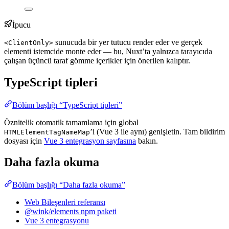
İpucu
sunucuda bir yer tutucu render eder ve gerçek
<ClientOnly>
elementi istemcide monte eder — bu, Nuxt’ta yalnızca tarayıcıda
çalışan üçüncü taraf gömme içerikler için önerilen kalıptır.
TypeScript tipleri
Bölüm başlığı “TypeScript tipleri”
Öznitelik otomatik tamamlama için global
’i (Vue 3 ile aynı) genişletin. Tam bildirim
HTMLElementTagNameMap
dosyası için
Vue 3 entegrasyon sayfasına
bakın.
Daha fazla okuma
Bölüm başlığı “Daha fazla okuma”
Web Bileşenleri referansı
@wink/elements npm paketi
Vue 3 entegrasyonu