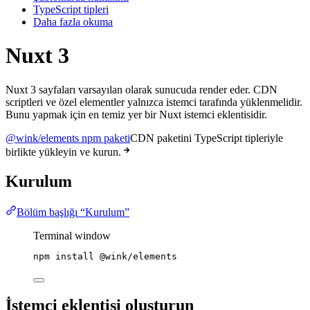
TypeScript tipleri
Daha fazla okuma
Nuxt 3
Nuxt 3 sayfaları varsayılan olarak sunucuda render eder. CDN
scriptleri ve özel elementler yalnızca istemci tarafında yüklenmelidir.
Bunu yapmak için en temiz yer bir Nuxt istemci eklentisidir.
@wink/elements npm paketi
CDN paketini TypeScript tipleriyle
birlikte yükleyin ve kurun.
Kurulum
Bölüm başlığı “Kurulum”
Terminal window
npm
install
@wink/elements
İstemci eklentisi oluşturun