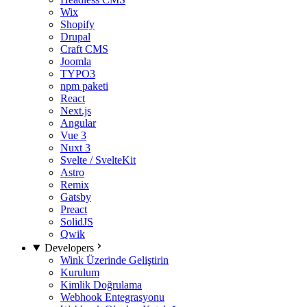
Wix
Shopify
Drupal
Craft CMS
Joomla
TYPO3
npm paketi
React
Next.js
Angular
Vue 3
Nuxt 3
Svelte / SvelteKit
Astro
Remix
Gatsby
Preact
SolidJS
Qwik
Developers
Wink Üzerinde Geliştirin
Kurulum
Kimlik Doğrulama
Webhook Entegrasyonu