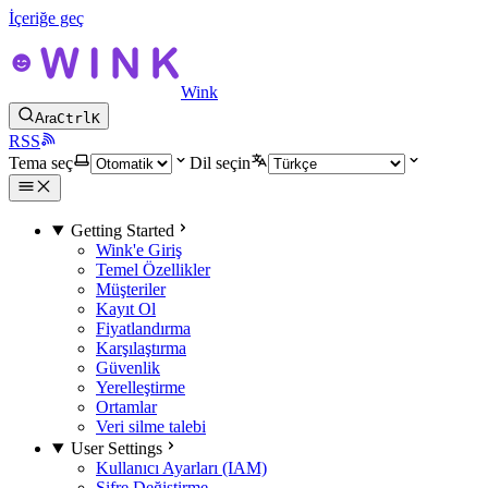
İçeriğe geç
Wink
Ara
Ctrl
K
RSS
Tema seç
Dil seçin
Getting Started
Wink'e Giriş
Temel Özellikler
Müşteriler
Kayıt Ol
Fiyatlandırma
Karşılaştırma
Güvenlik
Yerelleştirme
Ortamlar
Veri silme talebi
User Settings
Kullanıcı Ayarları (IAM)
Şifre Değiştirme