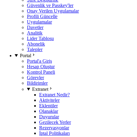
Güvenlik ve Passkey'ler
Onay Verilen Uygulamalar
Profili Güncelle
Uygulamalar
Davetler
Analitik
Lider Tablosu
Abonelik
Talepler
Portal
Portal'a Giriş
Hesap Oluştur
Kontrol Paneli
Görevler
Bildirimler
Extranet
Extranet Nedir?
Aktiviteler
Eklentiler
Olanaklar
Duyurular
Gezilecek Yerler
Rezervasyonlar
İptal Politikaları