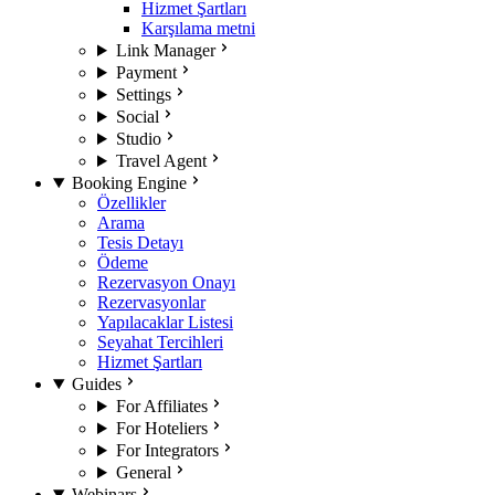
Hizmet Şartları
Karşılama metni
Link Manager
Payment
Settings
Social
Studio
Travel Agent
Booking Engine
Özellikler
Arama
Tesis Detayı
Ödeme
Rezervasyon Onayı
Rezervasyonlar
Yapılacaklar Listesi
Seyahat Tercihleri
Hizmet Şartları
Guides
For Affiliates
For Hoteliers
For Integrators
General
Webinars