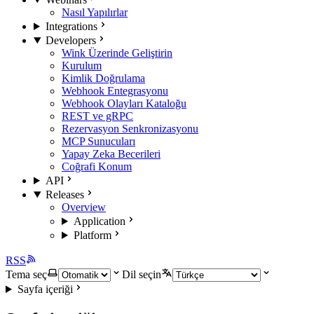
Nasıl Yapılırlar
Integrations
Developers
Wink Üzerinde Geliştirin
Kurulum
Kimlik Doğrulama
Webhook Entegrasyonu
Webhook Olayları Kataloğu
REST ve gRPC
Rezervasyon Senkronizasyonu
MCP Sunucuları
Yapay Zeka Becerileri
Coğrafi Konum
API
Releases
Overview
Application
Platform
RSS
Tema seç
Dil seçin
Sayfa içeriği