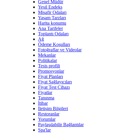
Genel Müdür
Yeşil Endeks
Misafir Odaları
Yaşam Tarzları
Harita konumu
Ana Tarifeler
Toplantı Odaları
Ağ
Ödeme Koşulları
Fotoğraflar ve Videolar
Mekanlar
Politikalar
Tesis profili
Promosyonlar
Fiyat Planları
Fiyat Sağlayıcıları
Fiyat Test Cihazı
Fiyatlar
Tanınma
İtibar
İletişim Bilgileri
Restoranlar
Yorumlar
Paylaşılabilir Bağlantılar
Spa'lar