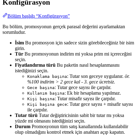
Konfigürasyon
Bölüm başlığı “Konfigürasyon”
Bu bölüm, promosyonun gerçek parasal değerini ayarlamaktan
sorumludur.
İsim
Bu promosyon için sadece sizin görebileceğiniz bir isim
girin.
Tür
Bu promosyonun indirim mi yoksa prim mi içereceğini
seçin.
Fiyatlandırma türü
Bu paketin nasıl hesaplanmasını
istediğinizi seçin.
: Tutar son geceye uygulanır.
ör.
Konaklama başına
%100 indirim > 2 gece kal - 3. gece ücretsiz.
: Tutar gece sayısı ile çarpılır.
Gece başına
: Ek bir hesaplama yapılmaz.
Kullanım başına
: Tutar misafir sayısı ile çarpılır.
Kişi başına
: Tutar gece sayısı + misafir sayısı
Kişi başına gece
ile çarpılır.
Tutar türü
Tutar değiştiricisinin sabit bir tutar mı yoksa
yüzde mi olmasını istediğinizi seçin.
Durum
Promosyonun tüm satış kanallarında kullanılabilir
olup olmadığını kontrol etmek için anahtarı açıp kapatın.