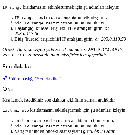
kısıtlamasını etkinleştirmek için şu adımları izleyin:
IP range
anahtarını etkinleştirin.
IP range restriction
butonuna tıklayın.
Add IP range restriction
Başlangıç [küresel erişilebilir] IP aralığını girin.
ör.
203.0.113.50
Bitiş [küresel erişilebilir] IP aralığını girin.
ör. 203.0.113.59
Örnek: Bu promosyon yalnızca IP numarası
ile
203.0.113.50
arasında olan misafirler için geçerlidir.
203.0.113.59
Son dakika
Bölüm başlığı “Son dakika”
Not
Kısıtlamak istediğiniz son dakika teklifinin zaman aralığıdır.
kısıtlamasını etkinleştirmek için şu adımları izleyin:
Last minute
anahtarını etkinleştirin.
Last minute restriction
butonuna tıklayın.
Add IP range restriction
Varış tarihinden önceki saat sayısını girin.
ör. 24 saat