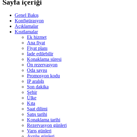
Sayfa içeriği
Genel Bakış
Konfigürasyon
Açıklamalar
Kısıtlamalar
Ek hizmet
Ana fiyat
Fiyat planı
İade edilebilir
Konaklama süresi
Ön rezervasyon
Oda sayısı
Promosyon kodu
IP aralığı
Son dakika
Şehir
Ülke
Kıta
Saat dilimi
Satış tarihi
Konaklama tarihi
Rezervasyon günleri
Varış günleri
Ayrılış günleri