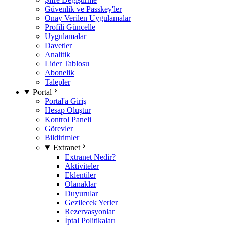
Güvenlik ve Passkey'ler
Onay Verilen Uygulamalar
Profili Güncelle
Uygulamalar
Davetler
Analitik
Lider Tablosu
Abonelik
Talepler
Portal
Portal'a Giriş
Hesap Oluştur
Kontrol Paneli
Görevler
Bildirimler
Extranet
Extranet Nedir?
Aktiviteler
Eklentiler
Olanaklar
Duyurular
Gezilecek Yerler
Rezervasyonlar
İptal Politikaları