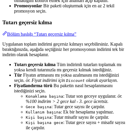
olmadığını kontrol etmek için anahtarı açıp kapatın.
Promosyonlar
Bir paketi oluşturmak için en az 2 tekil
promosyon seçin.
Tutarı geçersiz kılma
Bölüm başlığı “Tutarı geçersiz kılma”
Uygulanan toplam indirimi geçersiz kılmayı seçebilirsiniz. Kapalı
bıraktığınızda, aşağıda seçtiğiniz her promosyonun indirimi tek bir
indirim olarak hesaplanır.
Tutarı geçersiz kılma
Tüm indirimli tutarları toplamak mı
yoksa kendi tutarınızla mı geçersiz kılmak istediğiniz.
Tür
Fiyatın artmasını mı yoksa azalmasını mı istediğinizi
seçin.
ör. Fiyat indirimi için
olarak ayarlayın.
Discount
Fiyatlandırma türü
Bu paketin nasıl hesaplanmasını
istediğinizi seçin.
: Tutar son geceye uygulanır.
ör.
Konaklama başına
%100 indirim > 2 gece kal - 3. gece ücretsiz.
: Tutar gece sayısı ile çarpılır.
Gece başına
: Ek bir hesaplama yapılmaz.
Kullanım başına
: Tutar misafir sayısı ile çarpılır.
Kişi başına
: Tutar gece sayısı + misafir sayısı
Kişi başına gece
ile çarpılır.