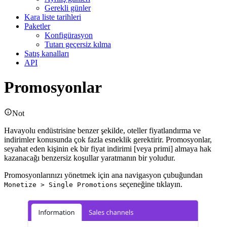
Gerekli günler
Kara liste tarihleri
Paketler
Konfigürasyon
Tutarı geçersiz kılma
Satış kanalları
API
Promosyonlar
Not
Havayolu endüstrisine benzer şekilde, oteller fiyatlandırma ve
indirimler konusunda çok fazla esneklik gerektirir. Promosyonlar,
seyahat eden kişinin ek bir fiyat indirimi [veya primi] almaya hak
kazanacağı benzersiz koşullar yaratmanın bir yoludur.
Promosyonlarınızı yönetmek için ana navigasyon çubuğundan
seçeneğine tıklayın.
Monetize > Single Promotions