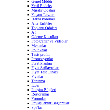
Genel Müdür
Yeşil Endeks
Misafir Odaları
Yaşam Tarzları
Harita konumu
Ana Tarifeler
Toplantı Odaları
Ağ
Ödeme Koşulları
Fotoğraflar ve Videolar
Mekanlar
Politikalar
Tesis profili
Promosyonlar
Fiyat Planları
Fiyat Sağlayıcıları
Fiyat Test Cihazı
Fiyatlar
Tanınma
İtibar
İletişim Bilgileri
Restoranlar
Yorumlar
Paylaşılabilir Bağlantılar
Spa'lar