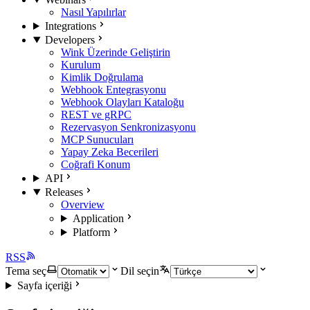
Nasıl Yapılırlar
Integrations
Developers
Wink Üzerinde Geliştirin
Kurulum
Kimlik Doğrulama
Webhook Entegrasyonu
Webhook Olayları Kataloğu
REST ve gRPC
Rezervasyon Senkronizasyonu
MCP Sunucuları
Yapay Zeka Becerileri
Coğrafi Konum
API
Releases
Overview
Application
Platform
RSS
Tema seç
Dil seçin
Sayfa içeriği