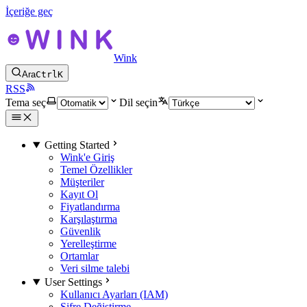
İçeriğe geç
Wink
Ara
Ctrl
K
RSS
Tema seç
Dil seçin
Getting Started
Wink'e Giriş
Temel Özellikler
Müşteriler
Kayıt Ol
Fiyatlandırma
Karşılaştırma
Güvenlik
Yerelleştirme
Ortamlar
Veri silme talebi
User Settings
Kullanıcı Ayarları (IAM)
Şifre Değiştirme