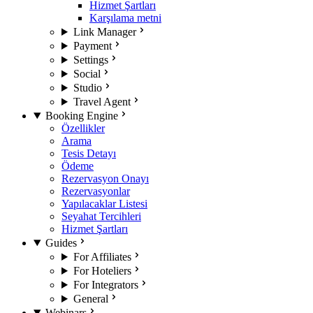
Hizmet Şartları
Karşılama metni
Link Manager
Payment
Settings
Social
Studio
Travel Agent
Booking Engine
Özellikler
Arama
Tesis Detayı
Ödeme
Rezervasyon Onayı
Rezervasyonlar
Yapılacaklar Listesi
Seyahat Tercihleri
Hizmet Şartları
Guides
For Affiliates
For Hoteliers
For Integrators
General
Webinars