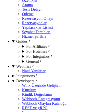
Özellikler
Arama
Tesis Detayı
Ödeme
Rezervasyon Onayı
Rezervasyonlar
Yapılacaklar Listesi
Seyahat Tercihleri
Hizmet Şartları
Guides
For Affiliates
For Hoteliers
For Integrators
General
Webinars
Nasıl Yapılırlar
Integrations
Developers
Wink Üzerinde Geliştirin
Kurulum
Kimlik Doğrulama
Webhook Entegrasyonu
Webhook Olayları Kataloğu
REST ve gRPC