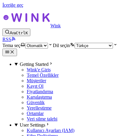
İçeriğe geç
Wink
Ara
Ctrl
K
RSS
Tema seç
Dil seçin
Getting Started
Wink'e Giriş
Temel Özellikler
Müşteriler
Kayıt Ol
Fiyatlandırma
Karşılaştırma
Güvenlik
Yerelleştirme
Ortamlar
Veri silme talebi
User Settings
Kullanıcı Ayarları (IAM)
Şifre Değiştirme