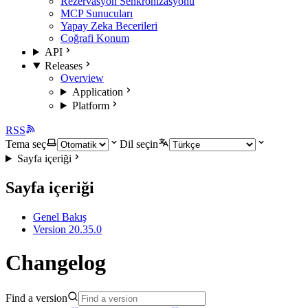
Rezervasyon Senkronizasyonu
MCP Sunucuları
Yapay Zeka Becerileri
Coğrafi Konum
API
Releases
Overview
Application
Platform
RSS
Tema seç
Dil seçin
Sayfa içeriği
Sayfa içeriği
Genel Bakış
Version 20.35.0
Changelog
Find a version