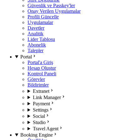
Güvenlik ve Passkey'ler
Onay Verilen Uygulamalar
Profili Güncelle
Uygulamalar
Davetler
Analitik
Lider Tablosu
Abonelik
Talepler
Portal
Portal'a Giriş
Hesap Oluştur
Kontrol Paneli
Görevler
Bildirimler
Extranet
Link Manager
Payment
Settings
Social
Studio
Travel Agent
Booking Engine