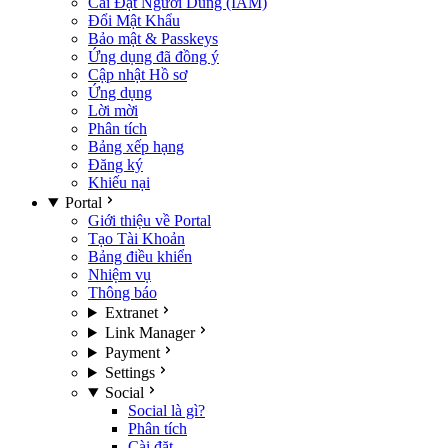
Cài Đặt Người Dùng (IAM)
Đổi Mật Khẩu
Bảo mật & Passkeys
Ứng dụng đã đồng ý
Cập nhật Hồ sơ
Ứng dụng
Lời mời
Phân tích
Bảng xếp hạng
Đăng ký
Khiếu nại
Portal
Giới thiệu về Portal
Tạo Tài Khoản
Bảng điều khiển
Nhiệm vụ
Thông báo
Extranet
Link Manager
Payment
Settings
Social
Social là gì?
Phân tích
Cài đặt