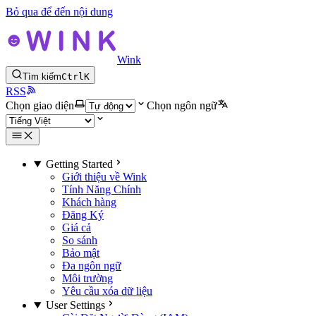
Bỏ qua để đến nội dung
Wink
Tìm kiếm
Ctrl
K
RSS
Chọn giao diện
Chọn ngôn ngữ
Getting Started
Giới thiệu về Wink
Tính Năng Chính
Khách hàng
Đăng Ký
Giá cả
So sánh
Bảo mật
Đa ngôn ngữ
Môi trường
Yêu cầu xóa dữ liệu
User Settings