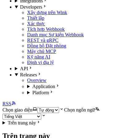
Integrations
Developers
Xây dựng trên Wink
Thiết lập
Xác thực
Tích hợp Webhook
Danh mục Sự kiện Webhook
REST và gRPC
Đồng bộ Đặt phòng
Máy chủ MCP
Kỹ năng AI
Định vị địa lý
API
Releases
Overview
Application
Platform
RSS
Chọn giao diện
Chọn ngôn ngữ
Trên trang này
Trên trang này