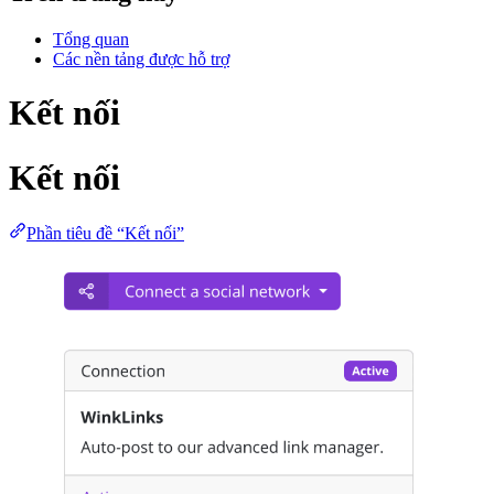
Tổng quan
Các nền tảng được hỗ trợ
Kết nối
Kết nối
Phần tiêu đề “Kết nối”