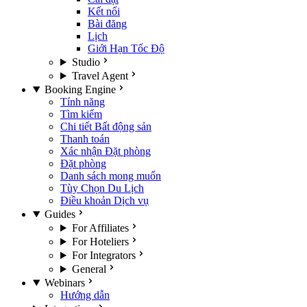
Kết nối
Bài đăng
Lịch
Giới Hạn Tốc Độ
Studio
Travel Agent
Booking Engine
Tính năng
Tìm kiếm
Chi tiết Bất động sản
Thanh toán
Xác nhận Đặt phòng
Đặt phòng
Danh sách mong muốn
Tùy Chọn Du Lịch
Điều khoản Dịch vụ
Guides
For Affiliates
For Hoteliers
For Integrators
General
Webinars
Hướng dẫn