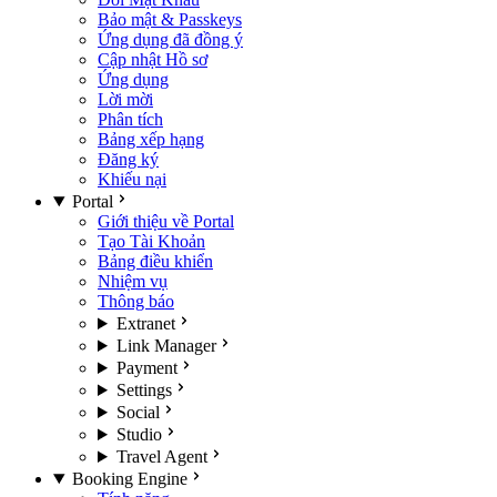
Bảo mật & Passkeys
Ứng dụng đã đồng ý
Cập nhật Hồ sơ
Ứng dụng
Lời mời
Phân tích
Bảng xếp hạng
Đăng ký
Khiếu nại
Portal
Giới thiệu về Portal
Tạo Tài Khoản
Bảng điều khiển
Nhiệm vụ
Thông báo
Extranet
Link Manager
Payment
Settings
Social
Studio
Travel Agent
Booking Engine