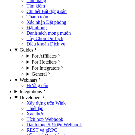
Tính năng
Tìm kiếm
Chi tiết Bất động sản
Thanh toán
Xác nhận Đặt phòng
Đặt phòng
Danh sách mong muốn
Tùy Chọn Du Lịch
Điều khoản Dịch vụ
Guides
For Affiliates
For Hoteliers
For Integrators
General
Webinars
Hướng dẫn
Integrations
Developers
Xây dựng trên Wink
Thiết lập
Xác thực
Tích hợp Webhook
Danh mục Sự kiện Webhook
REST và gRPC