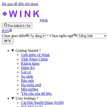
Bỏ qua để đến nội dung
Wink
Tìm kiếm
Ctrl
K
RSS
Chọn giao diện
Chọn ngôn ngữ
Getting Started
Giới thiệu về Wink
Tính Năng Chính
Khách hàng
Đăng Ký
Giá cả
So sánh
Bảo mật
Đa ngôn ngữ
Môi trường
Yêu cầu xóa dữ liệu
User Settings
Cài Đặt Người Dùng (IAM)
Đổi Mật Khẩu