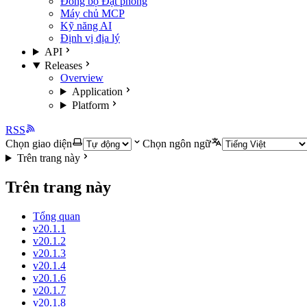
Đồng bộ Đặt phòng
Máy chủ MCP
Kỹ năng AI
Định vị địa lý
API
Releases
Overview
Application
Platform
RSS
Chọn giao diện
Chọn ngôn ngữ
Trên trang này
Trên trang này
Tổng quan
v20.1.1
v20.1.2
v20.1.3
v20.1.4
v20.1.6
v20.1.7
v20.1.8