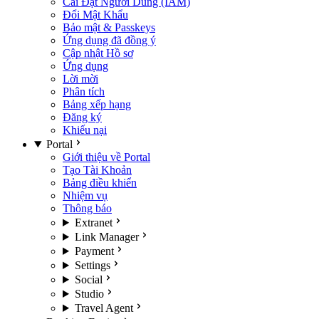
Cài Đặt Người Dùng (IAM)
Đổi Mật Khẩu
Bảo mật & Passkeys
Ứng dụng đã đồng ý
Cập nhật Hồ sơ
Ứng dụng
Lời mời
Phân tích
Bảng xếp hạng
Đăng ký
Khiếu nại
Portal
Giới thiệu về Portal
Tạo Tài Khoản
Bảng điều khiển
Nhiệm vụ
Thông báo
Extranet
Link Manager
Payment
Settings
Social
Studio
Travel Agent