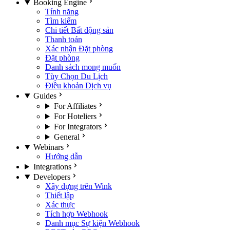
Booking Engine
Tính năng
Tìm kiếm
Chi tiết Bất động sản
Thanh toán
Xác nhận Đặt phòng
Đặt phòng
Danh sách mong muốn
Tùy Chọn Du Lịch
Điều khoản Dịch vụ
Guides
For Affiliates
For Hoteliers
For Integrators
General
Webinars
Hướng dẫn
Integrations
Developers
Xây dựng trên Wink
Thiết lập
Xác thực
Tích hợp Webhook
Danh mục Sự kiện Webhook