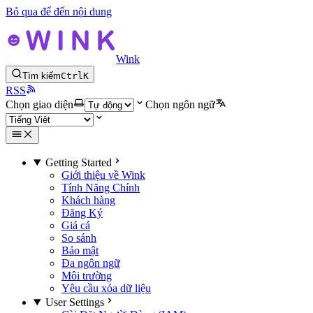
Bỏ qua để đến nội dung
Wink
Tìm kiếm
Ctrl
K
RSS
Chọn giao diện
Chọn ngôn ngữ
Getting Started
Giới thiệu về Wink
Tính Năng Chính
Khách hàng
Đăng Ký
Giá cả
So sánh
Bảo mật
Đa ngôn ngữ
Môi trường
Yêu cầu xóa dữ liệu
User Settings