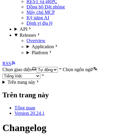
REST và gRPC
Đồng bộ Đặt phòng
Máy chủ MCP
Kỹ năng AI
Định vị địa lý
API
Releases
Overview
Application
Platform
RSS
Chọn giao diện
Chọn ngôn ngữ
Trên trang này
Trên trang này
Tổng quan
Version 20.24.1
Changelog