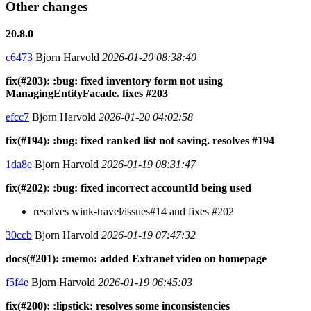
Other changes
20.8.0
c6473
Bjorn Harvold
2026-01-20 08:38:40
fix(#203): :bug: fixed inventory form not using
ManagingEntityFacade. fixes #203
efcc7
Bjorn Harvold
2026-01-20 04:02:58
fix(#194): :bug: fixed ranked list not saving. resolves #194
1da8e
Bjorn Harvold
2026-01-19 08:31:47
fix(#202): :bug: fixed incorrect accountId being used
resolves wink-travel/issues#14 and fixes #202
30ccb
Bjorn Harvold
2026-01-19 07:47:32
docs(#201): :memo: added Extranet video on homepage
f5f4e
Bjorn Harvold
2026-01-19 06:45:03
fix(#200): :lipstick: resolves some inconsistencies