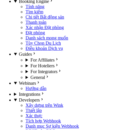
Booking Engine
Tính năng
Tìm kiếm
Chi tiết Bất động sản
Thanh toán
Xác nhận Đặt phòng
Đặt phòng
Danh sách mong muốn
Tùy Chọn Du Lịch
Điều khoản Dịch vụ
Guides
For Affiliates
For Hoteliers
For Integrators
General
Webinars
Hướng dẫn
Integrations
Developers
Xây dựng trên Wink
Thiết lập
Xác thực
Tích hợp Webhook
Danh mục Sự kiện Webhook