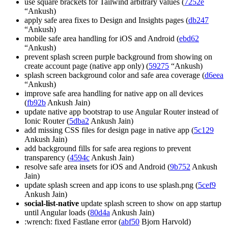
use square brackets for Tailwind arbitrary values (
7252e
“Ankush)
apply safe area fixes to Design and Insights pages (
db247
“Ankush)
mobile safe area handling for iOS and Android (
ebd62
“Ankush)
prevent splash screen purple background from showing on
create account page (native app only) (
59275
“Ankush)
splash screen background color and safe area coverage (
d6eea
“Ankush)
improve safe area handling for native app on all devices
(
fb92b
Ankush Jain)
update native app bootstrap to use Angular Router instead of
Ionic Router (
5dba2
Ankush Jain)
add missing CSS files for design page in native app (
5c129
Ankush Jain)
add background fills for safe area regions to prevent
transparency (
4594c
Ankush Jain)
resolve safe area insets for iOS and Android (
9b752
Ankush
Jain)
update splash screen and app icons to use splash.png (
5cef9
Ankush Jain)
social-list-native
update splash screen to show on app startup
until Angular loads (
80d4a
Ankush Jain)
:wrench: fixed Fastlane error (
abf50
Bjorn Harvold)