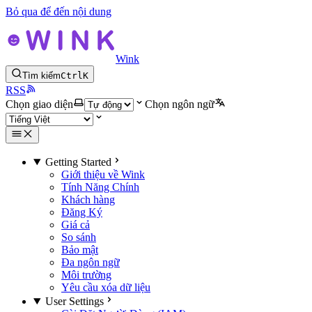
Bỏ qua để đến nội dung
Wink
Tìm kiếm
Ctrl
K
RSS
Chọn giao diện
Chọn ngôn ngữ
Getting Started
Giới thiệu về Wink
Tính Năng Chính
Khách hàng
Đăng Ký
Giá cả
So sánh
Bảo mật
Đa ngôn ngữ
Môi trường
Yêu cầu xóa dữ liệu
User Settings