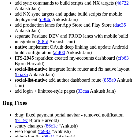
add sync commands to build scripts and NX targets (
4d722
Ankush Jain)
add NX sync targets and update build scripts for mobile
deployment (
d9f4c
Ankush Jain)
add production lanes for App Store and Play Store (
dac35
Ankush Jain)
separate Fastlane DEV and PROD lanes with mobile build
integration (
8f8fd
Ankush Jain)
native
implement OAuth deep linking and update Android
build configuration (
a5f00
Ankush Jain)
ITS-2945
:sparkles: created my-accounts dashboard (
cfb63
Bjorn Harvold)
social-list-native
integrate Ionic router and fix native layout
(
b5a3a
Ankush Jain)
social-list-native
add author dashboard route (
855a0
Ankush
Jain)
add login + linktree-style pages (
33caa
Ankush Jain)
Bug Fixes
:bug: fixed payment portal navbar - removed notification
(
b119c
Bjorn Harvold)
sentry changes (
86c1c
“Ankush)
web logout (
f6983
“Ankush)
github bot fix (
08a11
“Ankush)