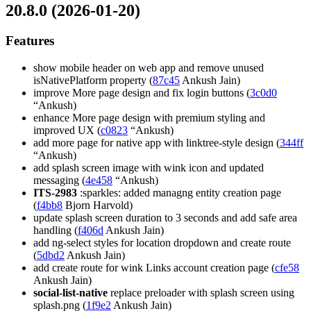
20.8.0 (2026-01-20)
Features
show mobile header on web app and remove unused
isNativePlatform property (
87c45
Ankush Jain)
improve More page design and fix login buttons (
3c0d0
“Ankush)
enhance More page design with premium styling and
improved UX (
c0823
“Ankush)
add more page for native app with linktree-style design (
344ff
“Ankush)
add splash screen image with wink icon and updated
messaging (
4e458
“Ankush)
ITS-2983
:sparkles: added managng entity creation page
(
f4bb8
Bjorn Harvold)
update splash screen duration to 3 seconds and add safe area
handling (
f406d
Ankush Jain)
add ng-select styles for location dropdown and create route
(
5dbd2
Ankush Jain)
add create route for wink Links account creation page (
cfe58
Ankush Jain)
social-list-native
replace preloader with splash screen using
splash.png (
1f9e2
Ankush Jain)