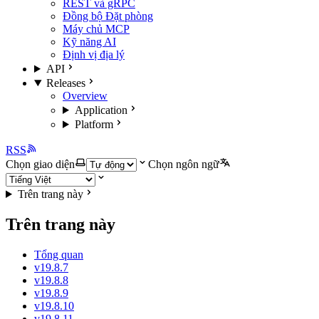
REST và gRPC
Đồng bộ Đặt phòng
Máy chủ MCP
Kỹ năng AI
Định vị địa lý
API
Releases
Overview
Application
Platform
RSS
Chọn giao diện
Chọn ngôn ngữ
Trên trang này
Trên trang này
Tổng quan
v19.8.7
v19.8.8
v19.8.9
v19.8.10
v19.8.11