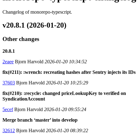
Changelog of monorepo-typescript.
v20.8.1 (2026-01-20)
Other changes
20.8.1
2eaee
Bjorn Harvold
2026-01-20 10:34:52
fix(#211): :wrench: recreating hashes after Sentry injects its IDs
37603
Bjorn Harvold
2026-01-20 10:25:29
fix(#210): :recycle: changed priceLookupKey to verified on
SyndicationAccount
5ecef
Bjorn Harvold
2026-01-20 09:55:24
Merge branch ‘master’ into develop
32612
Bjorn Harvold
2026-01-20 08:39:22