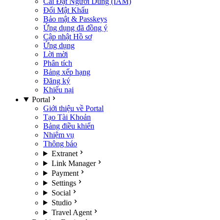
Cài Đặt Người Dùng (IAM)
Đổi Mật Khẩu
Bảo mật & Passkeys
Ứng dụng đã đồng ý
Cập nhật Hồ sơ
Ứng dụng
Lời mời
Phân tích
Bảng xếp hạng
Đăng ký
Khiếu nại
Portal
Giới thiệu về Portal
Tạo Tài Khoản
Bảng điều khiển
Nhiệm vụ
Thông báo
Extranet
Link Manager
Payment
Settings
Social
Studio
Travel Agent