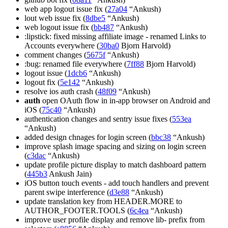
web app logout issue fix (
27a04
“Ankush)
lout web issue fix (
8dbe5
“Ankush)
web logout issue fix (
bb487
“Ankush)
:lipstick: fixed missing affiliate image - renamed Links to
Accounts everywhere (
30ba0
Bjorn Harvold)
comment changes (
5675f
“Ankush)
:bug: renamed file everywhere (
7ff88
Bjorn Harvold)
logout issue (
1dcb6
“Ankush)
logout fix (
5e142
“Ankush)
resolve ios auth crash (
48f09
“Ankush)
auth
open OAuth flow in in-app browser on Android and
iOS (
75c40
“Ankush)
authentication changes and sentry issue fixes (
553ea
“Ankush)
added design chnages for login screen (
bbc38
“Ankush)
improve splash image spacing and sizing on login screen
(
c3dac
“Ankush)
update profile picture display to match dashboard pattern
(
445b3
Ankush Jain)
iOS button touch events - add touch handlers and prevent
parent swipe interference (
d3e88
“Ankush)
update translation key from HEADER.MORE to
AUTHOR_FOOTER.TOOLS (
6c4ea
“Ankush)
improve user profile display and remove lib- prefix from