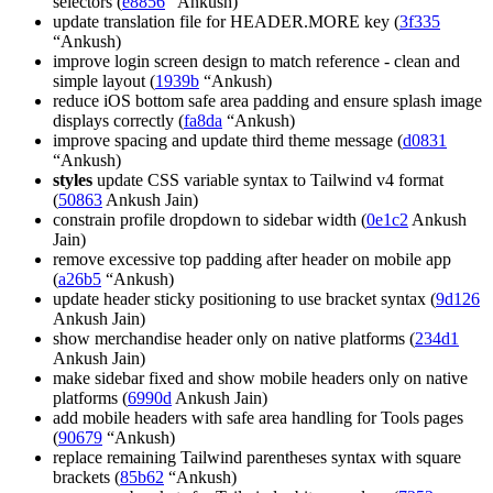
selectors (
e8856
“Ankush)
update translation file for HEADER.MORE key (
3f335
“Ankush)
improve login screen design to match reference - clean and
simple layout (
1939b
“Ankush)
reduce iOS bottom safe area padding and ensure splash image
displays correctly (
fa8da
“Ankush)
improve spacing and update third theme message (
d0831
“Ankush)
styles
update CSS variable syntax to Tailwind v4 format
(
50863
Ankush Jain)
constrain profile dropdown to sidebar width (
0e1c2
Ankush
Jain)
remove excessive top padding after header on mobile app
(
a26b5
“Ankush)
update header sticky positioning to use bracket syntax (
9d126
Ankush Jain)
show merchandise header only on native platforms (
234d1
Ankush Jain)
make sidebar fixed and show mobile headers only on native
platforms (
6990d
Ankush Jain)
add mobile headers with safe area handling for Tools pages
(
90679
“Ankush)
replace remaining Tailwind parentheses syntax with square
brackets (
85b62
“Ankush)