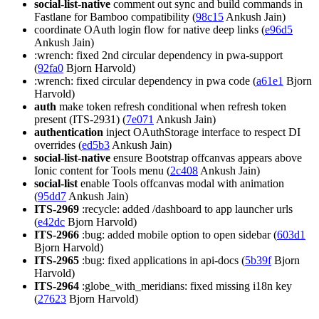
social-list-native
comment out sync and build commands in
Fastlane for Bamboo compatibility (
98c15
Ankush Jain)
coordinate OAuth login flow for native deep links (
e96d5
Ankush Jain)
:wrench: fixed 2nd circular dependency in pwa-support
(
92fa0
Bjorn Harvold)
:wrench: fixed circular dependency in pwa code (
a61e1
Bjorn
Harvold)
auth
make token refresh conditional when refresh token
present (ITS-2931) (
7e071
Ankush Jain)
authentication
inject OAuthStorage interface to respect DI
overrides (
ed5b3
Ankush Jain)
social-list-native
ensure Bootstrap offcanvas appears above
Ionic content for Tools menu (
2c408
Ankush Jain)
social-list
enable Tools offcanvas modal with animation
(
95dd7
Ankush Jain)
ITS-2969
:recycle: added /dashboard to app launcher urls
(
e42dc
Bjorn Harvold)
ITS-2966
:bug: added mobile option to open sidebar (
603d1
Bjorn Harvold)
ITS-2965
:bug: fixed applications in api-docs (
5b39f
Bjorn
Harvold)
ITS-2964
:globe_with_meridians: fixed missing i18n key
(
27623
Bjorn Harvold)