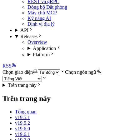
REST và gRPC
Đồng bộ Đặt phòng
Máy chủ MCP
Kỹ năng AI
Định vị địa lý
API
Releases
Overview
Application
Platform
RSS
Chọn giao diện
Chọn ngôn ngữ
Trên trang này
Trên trang này
Tổng quan
v19.5.1
v19.5.2
v19.6.0
v19.6.1
v19.7.0