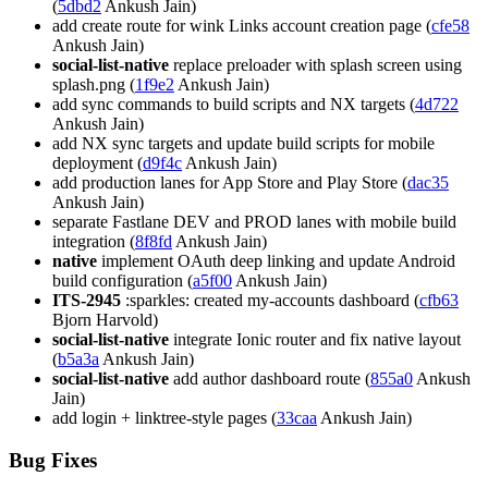
(
5dbd2
Ankush Jain)
add create route for wink Links account creation page (
cfe58
Ankush Jain)
social-list-native
replace preloader with splash screen using
splash.png (
1f9e2
Ankush Jain)
add sync commands to build scripts and NX targets (
4d722
Ankush Jain)
add NX sync targets and update build scripts for mobile
deployment (
d9f4c
Ankush Jain)
add production lanes for App Store and Play Store (
dac35
Ankush Jain)
separate Fastlane DEV and PROD lanes with mobile build
integration (
8f8fd
Ankush Jain)
native
implement OAuth deep linking and update Android
build configuration (
a5f00
Ankush Jain)
ITS-2945
:sparkles: created my-accounts dashboard (
cfb63
Bjorn Harvold)
social-list-native
integrate Ionic router and fix native layout
(
b5a3a
Ankush Jain)
social-list-native
add author dashboard route (
855a0
Ankush
Jain)
add login + linktree-style pages (
33caa
Ankush Jain)
Bug Fixes