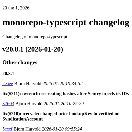
20 thg 1, 2026
monorepo-typescript changelog
Changelog of monorepo-typescript.
v20.8.1 (2026-01-20)
Other changes
20.8.1
2eaee
Bjorn Harvold
2026-01-20 10:34:52
fix(#211): :wrench: recreating hashes after Sentry injects its IDs
37603
Bjorn Harvold
2026-01-20 10:25:29
fix(#210): :recycle: changed priceLookupKey to verified on
SyndicationAccount
5ecef
Bjorn Harvold
2026-01-20 09:55:24