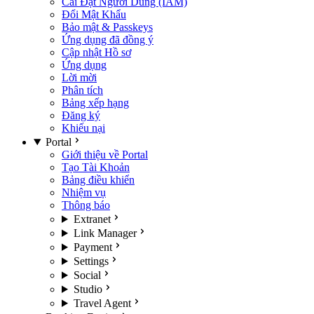
Cài Đặt Người Dùng (IAM)
Đổi Mật Khẩu
Bảo mật & Passkeys
Ứng dụng đã đồng ý
Cập nhật Hồ sơ
Ứng dụng
Lời mời
Phân tích
Bảng xếp hạng
Đăng ký
Khiếu nại
Portal
Giới thiệu về Portal
Tạo Tài Khoản
Bảng điều khiển
Nhiệm vụ
Thông báo
Extranet
Link Manager
Payment
Settings
Social
Studio
Travel Agent