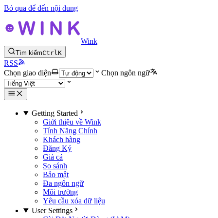
Bỏ qua để đến nội dung
Wink
Tìm kiếm
Ctrl
K
RSS
Chọn giao diện
Chọn ngôn ngữ
Getting Started
Giới thiệu về Wink
Tính Năng Chính
Khách hàng
Đăng Ký
Giá cả
So sánh
Bảo mật
Đa ngôn ngữ
Môi trường
Yêu cầu xóa dữ liệu
User Settings