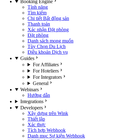
Booking Engine
Tính năng
Tìm kiếm
Chi tiết Bất động sản
Thanh toán
Xác nhận Đặt phòng
Đặt phòng
Danh sách mong muốn
Tùy Chọn Du Lịch
Điều khoản Dịch vụ
Guides
For Affiliates
For Hoteliers
For Integrators
General
Webinars
Hướng dẫn
Integrations
Developers
Xây dựng trên Wink
Thiết lập
Xác thực
Tích hợp Webhook
Danh mục Sự kiện Webhook