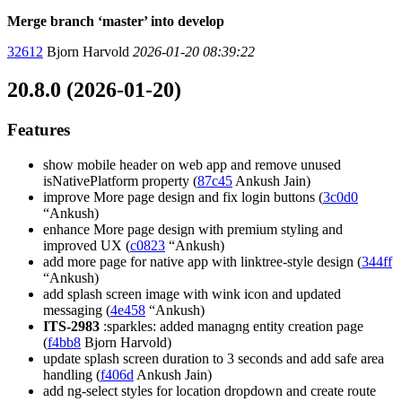
Merge branch ‘master’ into develop
32612
Bjorn Harvold
2026-01-20 08:39:22
20.8.0 (2026-01-20)
Features
show mobile header on web app and remove unused
isNativePlatform property (
87c45
Ankush Jain)
improve More page design and fix login buttons (
3c0d0
“Ankush)
enhance More page design with premium styling and
improved UX (
c0823
“Ankush)
add more page for native app with linktree-style design (
344ff
“Ankush)
add splash screen image with wink icon and updated
messaging (
4e458
“Ankush)
ITS-2983
:sparkles: added managng entity creation page
(
f4bb8
Bjorn Harvold)
update splash screen duration to 3 seconds and add safe area
handling (
f406d
Ankush Jain)
add ng-select styles for location dropdown and create route