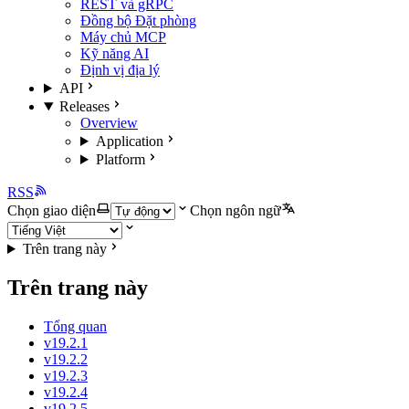
REST và gRPC
Đồng bộ Đặt phòng
Máy chủ MCP
Kỹ năng AI
Định vị địa lý
API
Releases
Overview
Application
Platform
RSS
Chọn giao diện
Chọn ngôn ngữ
Trên trang này
Trên trang này
Tổng quan
v19.2.1
v19.2.2
v19.2.3
v19.2.4
v19.2.5