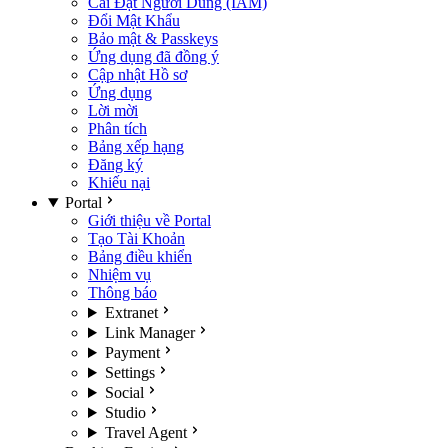
Cài Đặt Người Dùng (IAM)
Đổi Mật Khẩu
Bảo mật & Passkeys
Ứng dụng đã đồng ý
Cập nhật Hồ sơ
Ứng dụng
Lời mời
Phân tích
Bảng xếp hạng
Đăng ký
Khiếu nại
Portal
Giới thiệu về Portal
Tạo Tài Khoản
Bảng điều khiển
Nhiệm vụ
Thông báo
Extranet
Link Manager
Payment
Settings
Social
Studio
Travel Agent