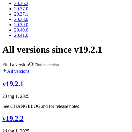
20.36.2
20.37.0
20.37.1
20.38.0
20.39.0
20.40.0
20.41.0
All versions since v19.2.1
Find a version
All versions
v19.2.1
23 thg 1, 2025
See CHANGELOG.md for release notes
v19.2.2
24 thg 1, 2025