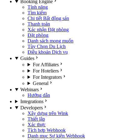
Booking Engine
Tính năng
Tìm kiếm
Chi tiết Bất động sản
Thanh toán
Xác nhận Đặt phòng
Đặt phòng
Danh sách mong muốn
Tùy Chọn Du Lịch
Điều khoản Dịch vụ
Guides
For Affiliates
For Hoteliers
For Integrators
General
Webinars
Hướng dẫn
Integrations
Developers
Xây dựng trên Wink
Thiết lập
Xác thực
Tích hợp Webhook
Danh mục Sự kiện Webhook