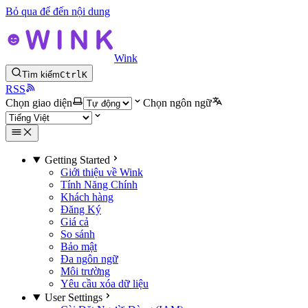
Bỏ qua để đến nội dung
Wink
Tìm kiếm
Ctrl
K
RSS
Chọn giao diện
Chọn ngôn ngữ
Getting Started
Giới thiệu về Wink
Tính Năng Chính
Khách hàng
Đăng Ký
Giá cả
So sánh
Bảo mật
Đa ngôn ngữ
Môi trường
Yêu cầu xóa dữ liệu
User Settings