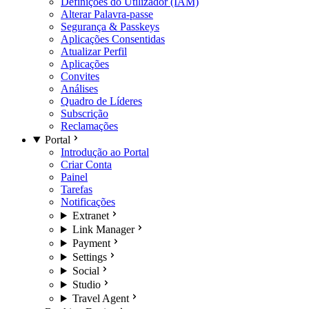
Definições do Utilizador (IAM)
Alterar Palavra-passe
Segurança & Passkeys
Aplicações Consentidas
Atualizar Perfil
Aplicações
Convites
Análises
Quadro de Líderes
Subscrição
Reclamações
Portal
Introdução ao Portal
Criar Conta
Painel
Tarefas
Notificações
Extranet
Link Manager
Payment
Settings
Social
Studio
Travel Agent