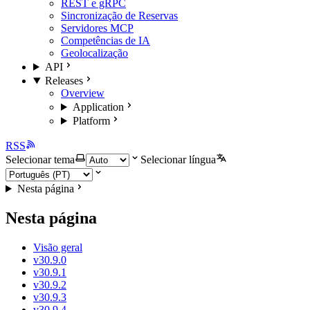
REST e gRPC
Sincronização de Reservas
Servidores MCP
Competências de IA
Geolocalização
API
Releases
Overview
Application
Platform
RSS
Selecionar tema
Selecionar língua
Nesta página
Nesta página
Visão geral
v30.9.0
v30.9.1
v30.9.2
v30.9.3
v30.9.4