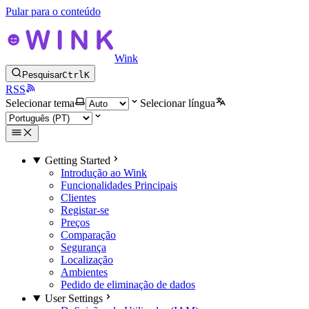
Pular para o conteúdo
Wink
Pesquisar
Ctrl
K
RSS
Selecionar tema
Selecionar língua
Getting Started
Introdução ao Wink
Funcionalidades Principais
Clientes
Registar-se
Preços
Comparação
Segurança
Localização
Ambientes
Pedido de eliminação de dados
User Settings