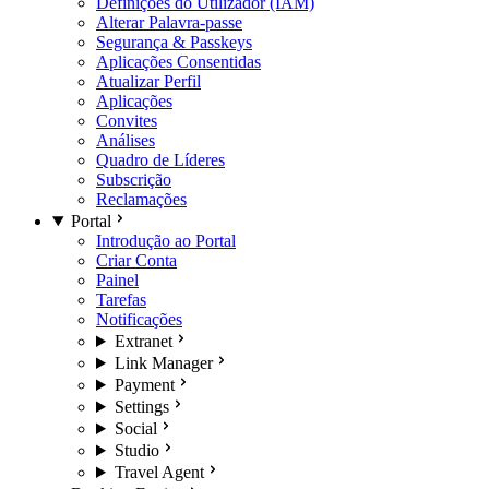
Definições do Utilizador (IAM)
Alterar Palavra-passe
Segurança & Passkeys
Aplicações Consentidas
Atualizar Perfil
Aplicações
Convites
Análises
Quadro de Líderes
Subscrição
Reclamações
Portal
Introdução ao Portal
Criar Conta
Painel
Tarefas
Notificações
Extranet
Link Manager
Payment
Settings
Social
Studio
Travel Agent