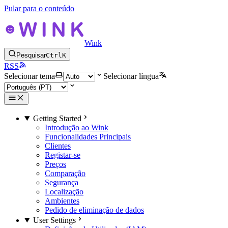
Pular para o conteúdo
Wink
Pesquisar
Ctrl
K
RSS
Selecionar tema
Selecionar língua
Getting Started
Introdução ao Wink
Funcionalidades Principais
Clientes
Registar-se
Preços
Comparação
Segurança
Localização
Ambientes
Pedido de eliminação de dados
User Settings