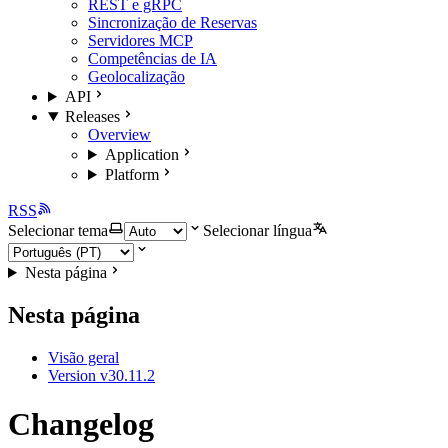
REST e gRPC
Sincronização de Reservas
Servidores MCP
Competências de IA
Geolocalização
API
Releases
Overview
Application
Platform
RSS
Selecionar tema
Selecionar língua
Nesta página
Nesta página
Visão geral
Version v30.11.2
Changelog