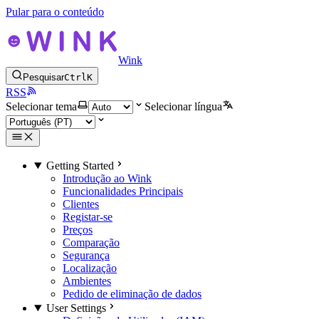
Pular para o conteúdo
Wink
Pesquisar
Ctrl
K
RSS
Selecionar tema
Selecionar língua
Getting Started
Introdução ao Wink
Funcionalidades Principais
Clientes
Registar-se
Preços
Comparação
Segurança
Localização
Ambientes
Pedido de eliminação de dados
User Settings