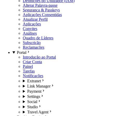
Definições do Utilizador (IAM)
Alterar Palavra-passe
Segurança & Passkeys
Aplicações Consentidas
Atualizar Perfil
Aplicações
Convites
Análises
Quadro de Líderes
Subscrição
Reclamações
Portal
Introdução ao Portal
Criar Conta
Painel
Tarefas
Notificações
Extranet
Link Manager
Payment
Settings
Social
Studio
Travel Agent