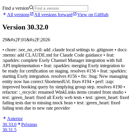
Find a version
All versions
All versions forward
View on GitHub
Version 30.32.0
29&#x2F;01&#x2F;2026
• chore: :see_no_evil: add .claude local settings to .gitignore • docs:
:memo: add CLAUDE.md for Claude Code guidance • feat:
:sparkles: complete Exely Channel Manager integration with full
API implementation • feat: :sparkles: merging Exely integration to
be ready for certification on staging. resolves #156 • feat: :sparkles:
starting Exely integration. resolves #156 • fix: :bug: New managing
entity now has correct ShortenedUrl. fixes #194 • perf: :zap:
improved booking query by simplying group step. resolves #190 •
refactor: :_recycle: renamed WinkLinks items created from studio •
test: :green_heart: fixed all Exely web tests • test: :green_heart: fixed
failing tests due to missing mock bean • test: :green_heart: fixed
failing tests due to new rate provider
Anterior
30.33.0
Próximo
30.31.5