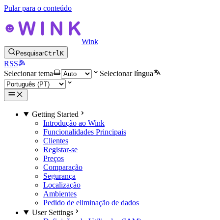
Pular para o conteúdo
Wink
Pesquisar
Ctrl
K
RSS
Selecionar tema
Selecionar língua
Getting Started
Introdução ao Wink
Funcionalidades Principais
Clientes
Registar-se
Preços
Comparação
Segurança
Localização
Ambientes
Pedido de eliminação de dados
User Settings