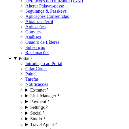
Definições do Utilizador (IAM)
Alterar Palavra-passe
Segurança & Passkeys
Aplicações Consentidas
Atualizar Perfil
Aplicações
Convites
Análises
Quadro de Líderes
Subscrição
Reclamações
Portal
Introdução ao Portal
Criar Conta
Painel
Tarefas
Notificações
Extranet
Link Manager
Payment
Settings
Social
Studio
Travel Agent