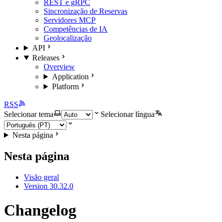
REST e gRPC
Sincronização de Reservas
Servidores MCP
Competências de IA
Geolocalização
API
Releases
Overview
Application
Platform
RSS
Selecionar tema
Selecionar língua
Nesta página
Nesta página
Visão geral
Version 30.32.0
Changelog