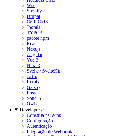
Wix
Shopify
Drupal
Craft CMS
Joomla
TYPO3
pacote npm
React
Next.js
Angular
Vue 3
Nuxt 3
Svelte / SvelteKit
Astro
Remix
Gatsby
Preact
SolidJS
Qwik
Developers
Construa na Wink
Configuração
Autenticação
Integração de Webhook