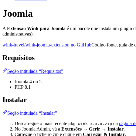
Joomla
A
Extensão Wink para Joomla
é um pacote que instala um plugin d
administrativas).
wink-travel/wink-joomla-extension no GitHub
Código fonte, guia de 
Requisitos
Seção intitulada “Requisitos”
Joomla 4 ou 5
PHP 8.1+
Instalar
Seção intitulada “Instalar”
Descarregue o mais recente
da
página d
pkg_wink-x.x.x.zip
No Joomla Admin, vá a
Extensões → Gerir → Instalar
.
Carregue o ficheiro zip e clique em
Carregar & Instalar
.