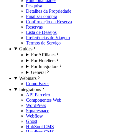
Funcionalidades
Pesquisa
Detalhes da Propriedade
Finalizar compra
Confirmação da Reserva
Reservas
Lista de Desejos
Preferências de Viagem
Termos de Serviço
Guides
For Affiliates
For Hoteliers
For Integrators
General
Webinars
Como Fazer
Integrations
API Parceiro
Componentes Web
WordPress
Squarespace
Webflow
Ghost
HubSpot CMS
Headless CMS