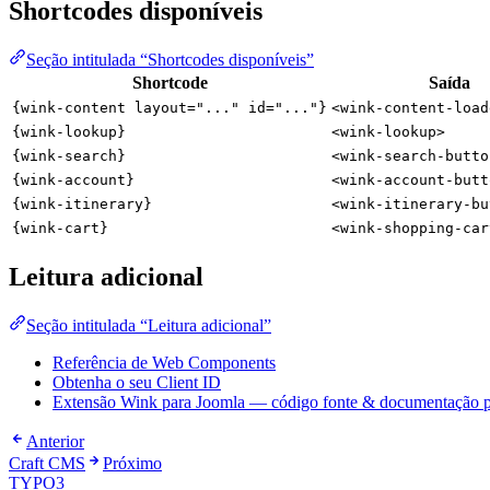
Shortcodes disponíveis
Seção intitulada “Shortcodes disponíveis”
Shortcode
Saída
{wink-content layout="..." id="..."}
<wink-content-load
{wink-lookup}
<wink-lookup>
{wink-search}
<wink-search-butto
{wink-account}
<wink-account-butt
{wink-itinerary}
<wink-itinerary-bu
{wink-cart}
<wink-shopping-car
Leitura adicional
Seção intitulada “Leitura adicional”
Referência de Web Components
Obtenha o seu Client ID
Extensão Wink para Joomla — código fonte & documentação p
Anterior
Craft CMS
Próximo
TYPO3