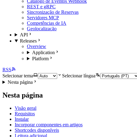
Catálogo de Eventos Webhook
REST e gRPC
Sincronização de Reservas
Servidores MCP
Competências de IA
Geolocalização
API
Releases
Overview
Application
Platform
RSS
Selecionar tema
Selecionar língua
Nesta página
Nesta página
Visão geral
Requisitos
Instalar
Incorporar componentes em artigos
Shortcodes disponíveis
Leitura adicional