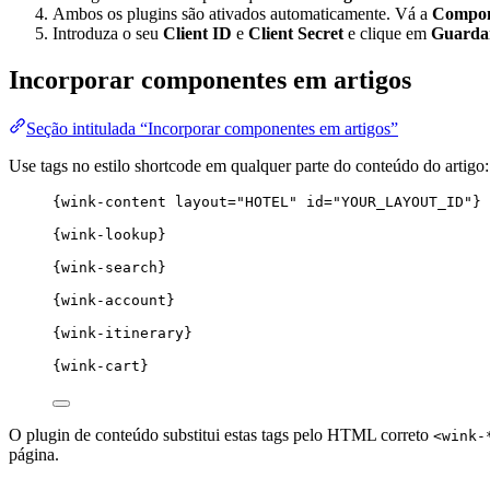
Ambos os plugins são ativados automaticamente. Vá a
Compon
Introduza o seu
Client ID
e
Client Secret
e clique em
Guarda
Incorporar componentes em artigos
Seção intitulada “Incorporar componentes em artigos”
Use tags no estilo shortcode em qualquer parte do conteúdo do artigo:
{wink-content layout="HOTEL" id="YOUR_LAYOUT_ID"}
{wink-lookup}
{wink-search}
{wink-account}
{wink-itinerary}
{wink-cart}
O plugin de conteúdo substitui estas tags pelo HTML correto
<wink-
página.