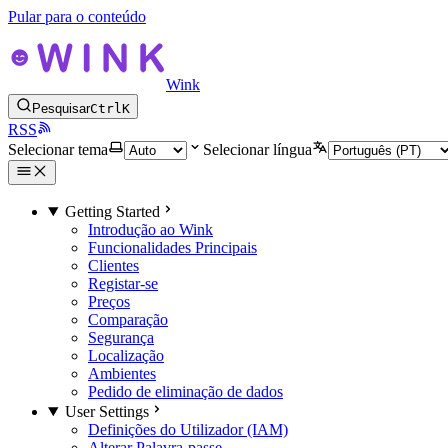
Pular para o conteúdo
Wink
Pesquisar
Ctrl
K
RSS
Selecionar tema
Selecionar língua
Getting Started
Introdução ao Wink
Funcionalidades Principais
Clientes
Registar-se
Preços
Comparação
Segurança
Localização
Ambientes
Pedido de eliminação de dados
User Settings
Definições do Utilizador (IAM)
Alterar Palavra-passe