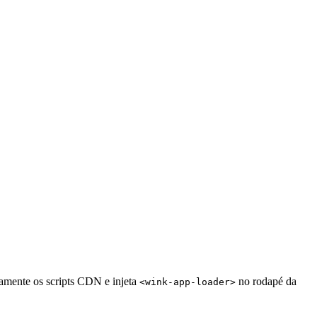
amente os scripts CDN e injeta
no rodapé da
<wink-app-loader>