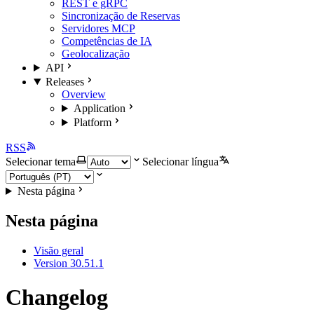
REST e gRPC
Sincronização de Reservas
Servidores MCP
Competências de IA
Geolocalização
API
Releases
Overview
Application
Platform
RSS
Selecionar tema
Selecionar língua
Nesta página
Nesta página
Visão geral
Version 30.51.1
Changelog