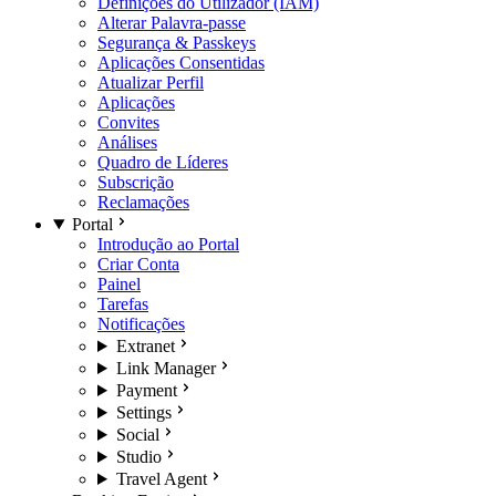
Definições do Utilizador (IAM)
Alterar Palavra-passe
Segurança & Passkeys
Aplicações Consentidas
Atualizar Perfil
Aplicações
Convites
Análises
Quadro de Líderes
Subscrição
Reclamações
Portal
Introdução ao Portal
Criar Conta
Painel
Tarefas
Notificações
Extranet
Link Manager
Payment
Settings
Social
Studio
Travel Agent