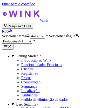
Pular para o conteúdo
Wink
Pesquisar
Ctrl
K
RSS
Selecionar tema
Selecionar língua
Getting Started
Introdução ao Wink
Funcionalidades Principais
Clientes
Registar-se
Preços
Comparação
Segurança
Localização
Ambientes
Pedido de eliminação de dados
User Settings