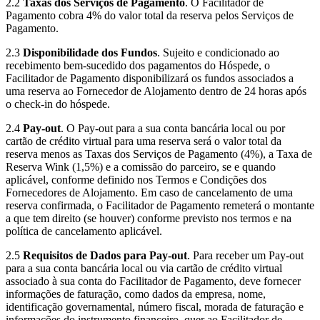
2.2
Taxas dos Serviços de Pagamento
. O Facilitador de
Pagamento cobra 4% do valor total da reserva pelos Serviços de
Pagamento.
2.3
Disponibilidade dos Fundos
. Sujeito e condicionado ao
recebimento bem-sucedido dos pagamentos do Hóspede, o
Facilitador de Pagamento disponibilizará os fundos associados a
uma reserva ao Fornecedor de Alojamento dentro de 24 horas após
o check-in do hóspede.
2.4
Pay-out
. O Pay-out para a sua conta bancária local ou por
cartão de crédito virtual para uma reserva será o valor total da
reserva menos as Taxas dos Serviços de Pagamento (4%), a Taxa de
Reserva Wink (1,5%) e a comissão do parceiro, se e quando
aplicável, conforme definido nos Termos e Condições dos
Fornecedores de Alojamento. Em caso de cancelamento de uma
reserva confirmada, o Facilitador de Pagamento remeterá o montante
a que tem direito (se houver) conforme previsto nos termos e na
política de cancelamento aplicável.
2.5
Requisitos de Dados para Pay-out
. Para receber um Pay-out
para a sua conta bancária local ou via cartão de crédito virtual
associado à sua conta do Facilitador de Pagamento, deve fornecer
informações de faturação, como dados da empresa, nome,
identificação governamental, número fiscal, morada de faturação e
informações do instrumento financeiro, quer ao Facilitador de