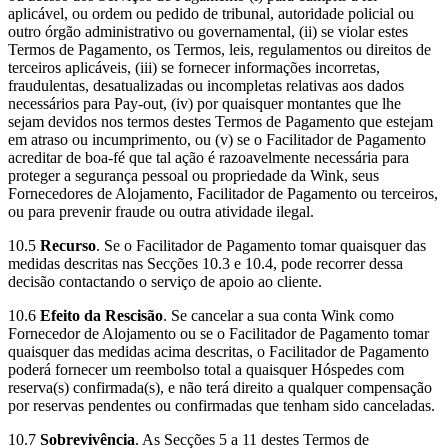
aplicável, ou ordem ou pedido de tribunal, autoridade policial ou
outro órgão administrativo ou governamental, (ii) se violar estes
Termos de Pagamento, os Termos, leis, regulamentos ou direitos de
terceiros aplicáveis, (iii) se fornecer informações incorretas,
fraudulentas, desatualizadas ou incompletas relativas aos dados
necessários para Pay-out, (iv) por quaisquer montantes que lhe
sejam devidos nos termos destes Termos de Pagamento que estejam
em atraso ou incumprimento, ou (v) se o Facilitador de Pagamento
acreditar de boa-fé que tal ação é razoavelmente necessária para
proteger a segurança pessoal ou propriedade da Wink, seus
Fornecedores de Alojamento, Facilitador de Pagamento ou terceiros,
ou para prevenir fraude ou outra atividade ilegal.
10.5
Recurso
. Se o Facilitador de Pagamento tomar quaisquer das
medidas descritas nas Secções 10.3 e 10.4, pode recorrer dessa
decisão contactando o serviço de apoio ao cliente.
10.6
Efeito da Rescisão
. Se cancelar a sua conta Wink como
Fornecedor de Alojamento ou se o Facilitador de Pagamento tomar
quaisquer das medidas acima descritas, o Facilitador de Pagamento
poderá fornecer um reembolso total a quaisquer Hóspedes com
reserva(s) confirmada(s), e não terá direito a qualquer compensação
por reservas pendentes ou confirmadas que tenham sido canceladas.
10.7
Sobrevivência
. As Secções 5 a 11 destes Termos de