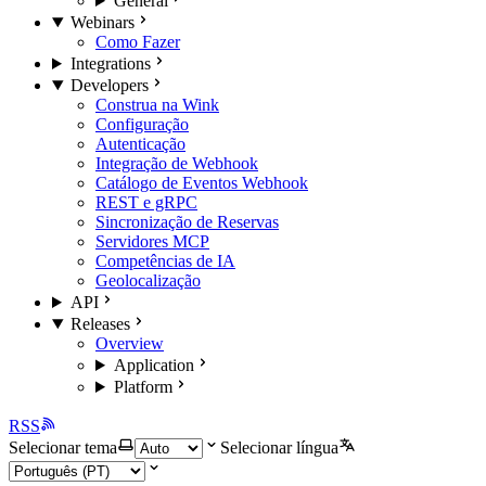
General
Webinars
Como Fazer
Integrations
Developers
Construa na Wink
Configuração
Autenticação
Integração de Webhook
Catálogo de Eventos Webhook
REST e gRPC
Sincronização de Reservas
Servidores MCP
Competências de IA
Geolocalização
API
Releases
Overview
Application
Platform
RSS
Selecionar tema
Selecionar língua