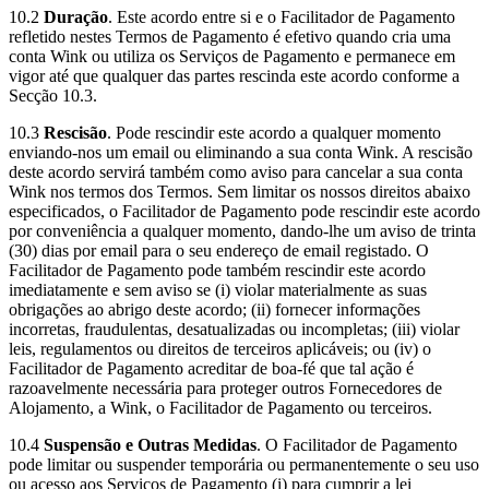
10.2
Duração
. Este acordo entre si e o Facilitador de Pagamento
refletido nestes Termos de Pagamento é efetivo quando cria uma
conta Wink ou utiliza os Serviços de Pagamento e permanece em
vigor até que qualquer das partes rescinda este acordo conforme a
Secção 10.3.
10.3
Rescisão
. Pode rescindir este acordo a qualquer momento
enviando-nos um email ou eliminando a sua conta Wink. A rescisão
deste acordo servirá também como aviso para cancelar a sua conta
Wink nos termos dos Termos. Sem limitar os nossos direitos abaixo
especificados, o Facilitador de Pagamento pode rescindir este acordo
por conveniência a qualquer momento, dando-lhe um aviso de trinta
(30) dias por email para o seu endereço de email registado. O
Facilitador de Pagamento pode também rescindir este acordo
imediatamente e sem aviso se (i) violar materialmente as suas
obrigações ao abrigo deste acordo; (ii) fornecer informações
incorretas, fraudulentas, desatualizadas ou incompletas; (iii) violar
leis, regulamentos ou direitos de terceiros aplicáveis; ou (iv) o
Facilitador de Pagamento acreditar de boa-fé que tal ação é
razoavelmente necessária para proteger outros Fornecedores de
Alojamento, a Wink, o Facilitador de Pagamento ou terceiros.
10.4
Suspensão e Outras Medidas
. O Facilitador de Pagamento
pode limitar ou suspender temporária ou permanentemente o seu uso
ou acesso aos Serviços de Pagamento (i) para cumprir a lei