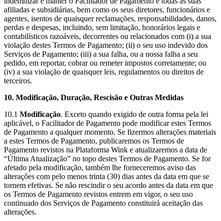
indemnizar e manter o Facilitador de Pagamento e todas as suas
afiliadas e subsidiárias, bem como os seus diretores, funcionários e
agentes, isentos de quaisquer reclamações, responsabilidades, danos,
perdas e despesas, incluindo, sem limitação, honorários legais e
contabilísticos razoáveis, decorrentes ou relacionados com (i) a sua
violação destes Termos de Pagamento; (ii) o seu uso indevido dos
Serviços de Pagamento; (iii) a sua falha, ou a nossa falha a seu
pedido, em reportar, cobrar ou remeter impostos corretamente; ou
(iv) a sua violação de quaisquer leis, regulamentos ou direitos de
terceiros.
10. Modificação, Duração, Rescisão e Outras Medidas
10.1
Modificação
. Exceto quando exigido de outra forma pela lei
aplicável, o Facilitador de Pagamento pode modificar estes Termos
de Pagamento a qualquer momento. Se fizermos alterações materiais
a estes Termos de Pagamento, publicaremos os Termos de
Pagamento revistos na Plataforma Wink e atualizaremos a data de
“Última Atualização” no topo destes Termos de Pagamento. Se for
afetado pela modificação, também lhe forneceremos aviso das
alterações com pelo menos trinta (30) dias antes da data em que se
tornem efetivas. Se não rescindir o seu acordo antes da data em que
os Termos de Pagamento revistos entrem em vigor, o seu uso
continuado dos Serviços de Pagamento constituirá aceitação das
alterações.