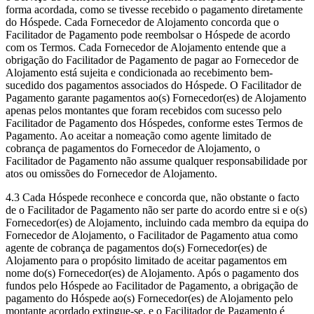
forma acordada, como se tivesse recebido o pagamento diretamente
do Hóspede. Cada Fornecedor de Alojamento concorda que o
Facilitador de Pagamento pode reembolsar o Hóspede de acordo
com os Termos. Cada Fornecedor de Alojamento entende que a
obrigação do Facilitador de Pagamento de pagar ao Fornecedor de
Alojamento está sujeita e condicionada ao recebimento bem-
sucedido dos pagamentos associados do Hóspede. O Facilitador de
Pagamento garante pagamentos ao(s) Fornecedor(es) de Alojamento
apenas pelos montantes que foram recebidos com sucesso pelo
Facilitador de Pagamento dos Hóspedes, conforme estes Termos de
Pagamento. Ao aceitar a nomeação como agente limitado de
cobrança de pagamentos do Fornecedor de Alojamento, o
Facilitador de Pagamento não assume qualquer responsabilidade por
atos ou omissões do Fornecedor de Alojamento.
4.3 Cada Hóspede reconhece e concorda que, não obstante o facto
de o Facilitador de Pagamento não ser parte do acordo entre si e o(s)
Fornecedor(es) de Alojamento, incluindo cada membro da equipa do
Fornecedor de Alojamento, o Facilitador de Pagamento atua como
agente de cobrança de pagamentos do(s) Fornecedor(es) de
Alojamento para o propósito limitado de aceitar pagamentos em
nome do(s) Fornecedor(es) de Alojamento. Após o pagamento dos
fundos pelo Hóspede ao Facilitador de Pagamento, a obrigação de
pagamento do Hóspede ao(s) Fornecedor(es) de Alojamento pelo
montante acordado extingue-se, e o Facilitador de Pagamento é