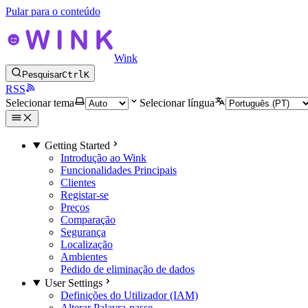
Pular para o conteúdo
Wink
Pesquisar
Ctrl
K
RSS
Selecionar tema
Selecionar língua
Getting Started
Introdução ao Wink
Funcionalidades Principais
Clientes
Registar-se
Preços
Comparação
Segurança
Localização
Ambientes
Pedido de eliminação de dados
User Settings
Definições do Utilizador (IAM)
Alterar Palavra-passe