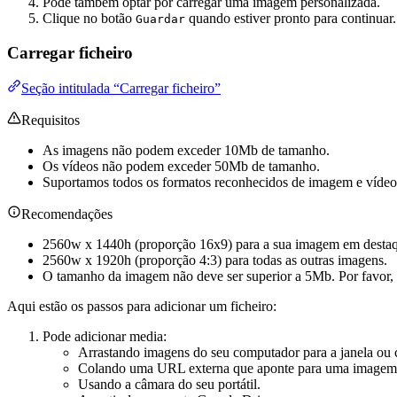
Pode também optar por carregar uma imagem personalizada.
Clique no botão
quando estiver pronto para continuar.
Guardar
Carregar ficheiro
Seção intitulada “Carregar ficheiro”
Requisitos
As imagens não podem exceder 10Mb de tamanho.
Os vídeos não podem exceder 50Mb de tamanho.
Suportamos todos os formatos reconhecidos de imagem e vídeo
Recomendações
2560w x 1440h (proporção 16x9) para a sua imagem em desta
2560w x 1920h (proporção 4:3) para todas as outras imagens.
O tamanho da imagem não deve ser superior a 5Mb. Por favor, 
Aqui estão os passos para adicionar um ficheiro:
Pode adicionar media:
Arrastando imagens do seu computador para a janela ou
Colando uma URL externa que aponte para uma imagem
Usando a câmara do seu portátil.