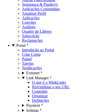
Segurança & Passkeys
Aplicações Consentidas
Atualizar Perfil
Aplicações
Convites
Análises
Quadro de Líderes
Subscrição
Reclamações
Portal
Introdução ao Portal
Criar Conta
Painel
Tarefas
Notificações
Extranet
Link Manager
O que é o WinkLinks
Reivindique o seu URL
Conteúdo
Organizar
Definições
Payment
Settings