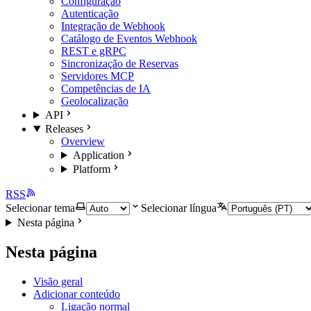
Configuração
Autenticação
Integração de Webhook
Catálogo de Eventos Webhook
REST e gRPC
Sincronização de Reservas
Servidores MCP
Competências de IA
Geolocalização
API
Releases
Overview
Application
Platform
RSS
Selecionar tema
Selecionar língua
Nesta página
Nesta página
Visão geral
Adicionar conteúdo
Ligação normal