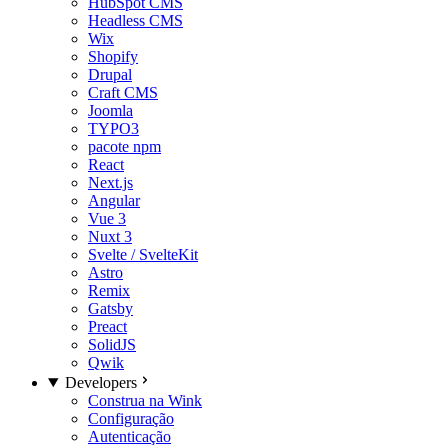
HubSpot CMS
Headless CMS
Wix
Shopify
Drupal
Craft CMS
Joomla
TYPO3
pacote npm
React
Next.js
Angular
Vue 3
Nuxt 3
Svelte / SvelteKit
Astro
Remix
Gatsby
Preact
SolidJS
Qwik
Developers
Construa na Wink
Configuração
Autenticação