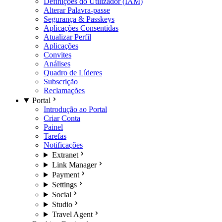
Definições do Utilizador (IAM)
Alterar Palavra-passe
Segurança & Passkeys
Aplicações Consentidas
Atualizar Perfil
Aplicações
Convites
Análises
Quadro de Líderes
Subscrição
Reclamações
Portal
Introdução ao Portal
Criar Conta
Painel
Tarefas
Notificações
Extranet
Link Manager
Payment
Settings
Social
Studio
Travel Agent