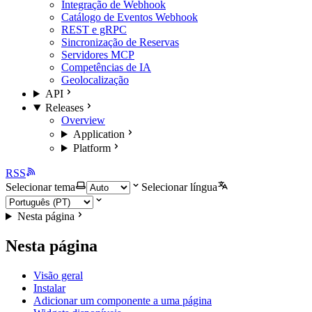
Integração de Webhook
Catálogo de Eventos Webhook
REST e gRPC
Sincronização de Reservas
Servidores MCP
Competências de IA
Geolocalização
API
Releases
Overview
Application
Platform
RSS
Selecionar tema
Selecionar língua
Nesta página
Nesta página
Visão geral
Instalar
Adicionar um componente a uma página