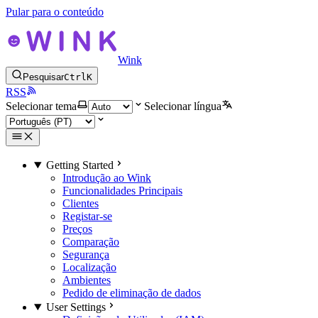
Pular para o conteúdo
Wink
Pesquisar
Ctrl
K
RSS
Selecionar tema
Selecionar língua
Getting Started
Introdução ao Wink
Funcionalidades Principais
Clientes
Registar-se
Preços
Comparação
Segurança
Localização
Ambientes
Pedido de eliminação de dados
User Settings