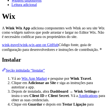
Widgets disponíveis
Leitura adicional
Wix
A
Wink Wix App
adiciona componentes web Wink ao seu site Wix
como widgets nativos que pode arrastar e largar no Editor Wix. Não
é necessário codificar para os proprietários do site.
wink-travel/wink-wix-app on GitHub
Código fonte, guia de
configuração para desenvolvedores e instruções de contribuição.
Instalar
Seção intitulada “Instalar”
Vá ao
Wix App Market
e pesquise por
Wink Travel
.
Clique em
Adicionar ao Site
e siga as instruções para
autorizar a app.
Depois de instalada, abra
Dashboard → Wink Settings
e
insira o seu
Client ID
e
Client Secret
. Vá a
Applications
para
obter as suas credenciais.
Clique em
Guardar
e depois em
Testar Ligação
para