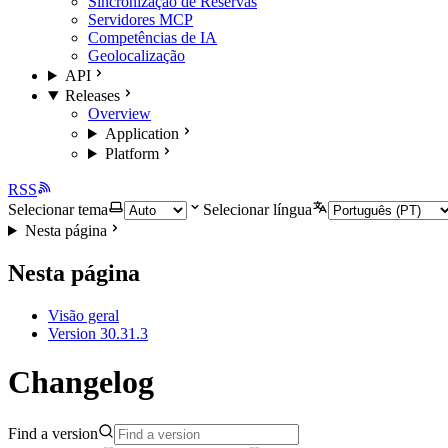
Sincronização de Reservas
Servidores MCP
Competências de IA
Geolocalização
API
Releases
Overview
Application
Platform
RSS
Selecionar tema
Selecionar língua
Nesta página
Nesta página
Visão geral
Version 30.31.3
Changelog
Find a version