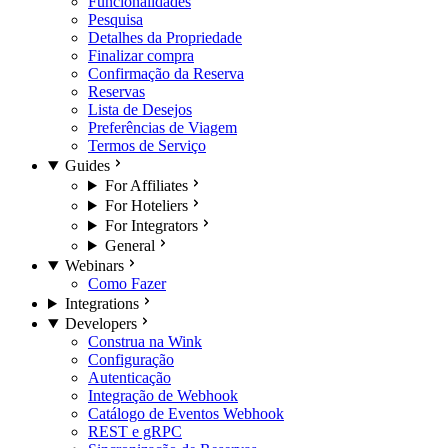
Funcionalidades
Pesquisa
Detalhes da Propriedade
Finalizar compra
Confirmação da Reserva
Reservas
Lista de Desejos
Preferências de Viagem
Termos de Serviço
Guides
For Affiliates
For Hoteliers
For Integrators
General
Webinars
Como Fazer
Integrations
Developers
Construa na Wink
Configuração
Autenticação
Integração de Webhook
Catálogo de Eventos Webhook
REST e gRPC