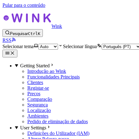
Pular para o conteúdo
Wink
Pesquisar
Ctrl
K
RSS
Selecionar tema
Selecionar língua
Getting Started
Introdução ao Wink
Funcionalidades Principais
Clientes
Registar-se
Preços
Comparação
Segurança
Localização
Ambientes
Pedido de eliminação de dados
User Settings
Definições do Utilizador (IAM)
Alterar Palavra-passe