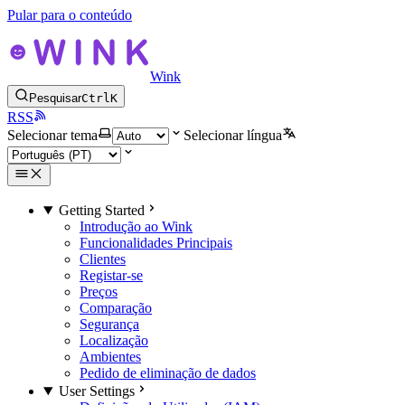
Pular para o conteúdo
Wink
Pesquisar
Ctrl
K
RSS
Selecionar tema
Selecionar língua
Getting Started
Introdução ao Wink
Funcionalidades Principais
Clientes
Registar-se
Preços
Comparação
Segurança
Localização
Ambientes
Pedido de eliminação de dados
User Settings