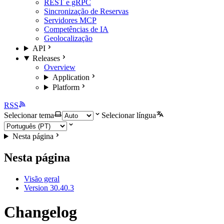
REST e gRPC
Sincronização de Reservas
Servidores MCP
Competências de IA
Geolocalização
API
Releases
Overview
Application
Platform
RSS
Selecionar tema
Selecionar língua
Nesta página
Nesta página
Visão geral
Version 30.40.3
Changelog