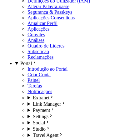
Definições do Utilizador (IAM)
Alterar Palavra-passe
Segurança & Passkeys
Aplicações Consentidas
Atualizar Perfil
Aplicações
Convites
Análises
Quadro de Líderes
Subscrição
Reclamações
Portal
Introdução ao Portal
Criar Conta
Painel
Tarefas
Notificações
Extranet
Link Manager
Payment
Settings
Social
Studio
Travel Agent