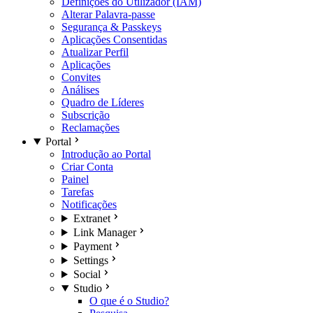
Definições do Utilizador (IAM)
Alterar Palavra-passe
Segurança & Passkeys
Aplicações Consentidas
Atualizar Perfil
Aplicações
Convites
Análises
Quadro de Líderes
Subscrição
Reclamações
Portal
Introdução ao Portal
Criar Conta
Painel
Tarefas
Notificações
Extranet
Link Manager
Payment
Settings
Social
Studio
O que é o Studio?