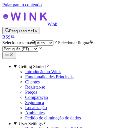
Pular para o conteúdo
Wink
Pesquisar
Ctrl
K
RSS
Selecionar tema
Selecionar língua
Getting Started
Introdução ao Wink
Funcionalidades Principais
Clientes
Registar-se
Preços
Comparação
Segurança
Localização
Ambientes
Pedido de eliminação de dados
User Settings