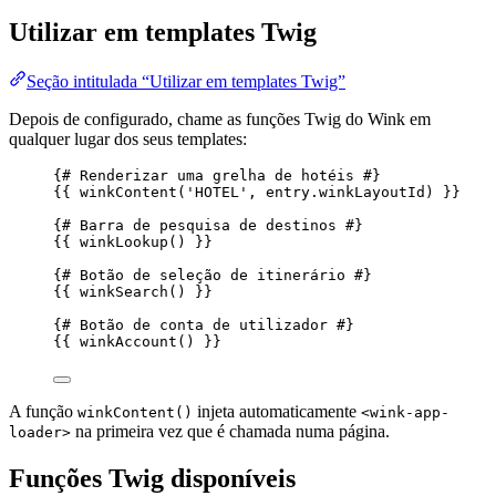
Utilizar em templates Twig
Seção intitulada “Utilizar em templates Twig”
Depois de configurado, chame as funções Twig do Wink em
qualquer lugar dos seus templates:
{# Renderizar uma grelha de hotéis #}
{{ 
winkContent
(
'
HOTEL
'
, 
entry
.
winkLayoutId
)
 }}
{# Barra de pesquisa de destinos #}
{{ 
winkLookup
()
 }}
{# Botão de seleção de itinerário #}
{{ 
winkSearch
()
 }}
{# Botão de conta de utilizador #}
{{ 
winkAccount
()
 }}
A função
injeta automaticamente
winkContent()
<wink-app-
na primeira vez que é chamada numa página.
loader>
Funções Twig disponíveis