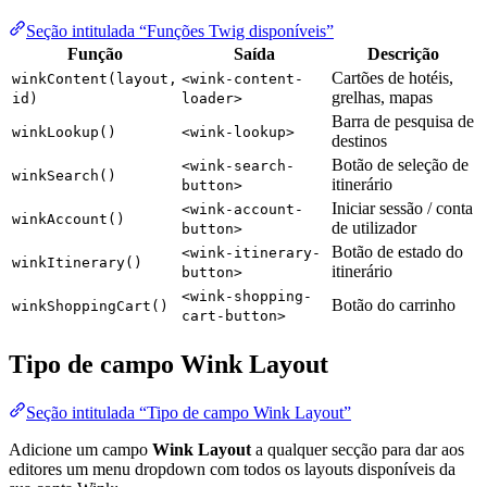
Seção intitulada “Funções Twig disponíveis”
Função
Saída
Descrição
Cartões de hotéis,
winkContent(layout,
<wink-content-
grelhas, mapas
id)
loader>
Barra de pesquisa de
winkLookup()
<wink-lookup>
destinos
Botão de seleção de
<wink-search-
winkSearch()
itinerário
button>
Iniciar sessão / conta
<wink-account-
winkAccount()
de utilizador
button>
Botão de estado do
<wink-itinerary-
winkItinerary()
itinerário
button>
<wink-shopping-
Botão do carrinho
winkShoppingCart()
cart-button>
Tipo de campo Wink Layout
Seção intitulada “Tipo de campo Wink Layout”
Adicione um campo
Wink Layout
a qualquer secção para dar aos
editores um menu dropdown com todos os layouts disponíveis da