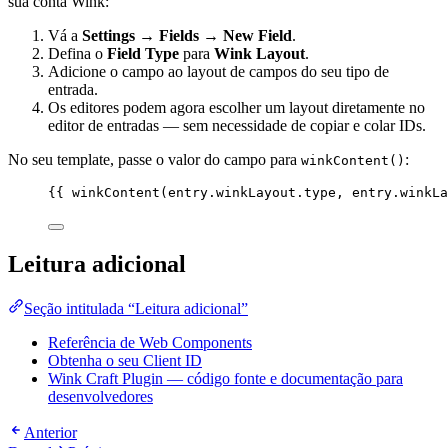
sua conta Wink:
Vá a
Settings → Fields → New Field
.
Defina o
Field Type
para
Wink Layout
.
Adicione o campo ao layout de campos do seu tipo de
entrada.
Os editores podem agora escolher um layout diretamente no
editor de entradas — sem necessidade de copiar e colar IDs.
No seu template, passe o valor do campo para
:
winkContent()
{{ 
winkContent
(
entry
.
winkLayout
.
type
, 
entry
.
winkLa
Leitura adicional
Seção intitulada “Leitura adicional”
Referência de Web Components
Obtenha o seu Client ID
Wink Craft Plugin — código fonte e documentação para
desenvolvedores
Anterior