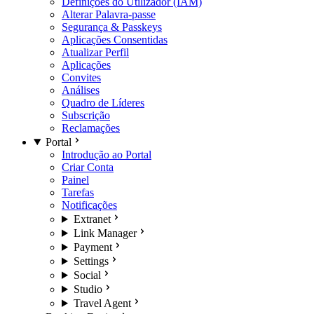
Definições do Utilizador (IAM)
Alterar Palavra-passe
Segurança & Passkeys
Aplicações Consentidas
Atualizar Perfil
Aplicações
Convites
Análises
Quadro de Líderes
Subscrição
Reclamações
Portal
Introdução ao Portal
Criar Conta
Painel
Tarefas
Notificações
Extranet
Link Manager
Payment
Settings
Social
Studio
Travel Agent