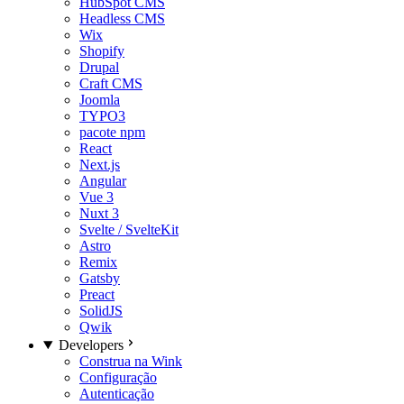
HubSpot CMS
Headless CMS
Wix
Shopify
Drupal
Craft CMS
Joomla
TYPO3
pacote npm
React
Next.js
Angular
Vue 3
Nuxt 3
Svelte / SvelteKit
Astro
Remix
Gatsby
Preact
SolidJS
Qwik
Developers
Construa na Wink
Configuração
Autenticação