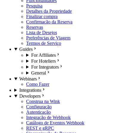
Funcionalidades
Pesquisa
Detalhes da Propriedade
Finalizar compra
Confirmação da Reserva
Reservas
Lista de Desejos
Preferências de Viagem
Termos de Serviço
Guides
For Affiliates
For Hoteliers
For Integrators
General
Webinars
Como Fazer
Integrations
Developers
Construa na Wink
Configuração
Autenticação
Integração de Webhook
Catálogo de Eventos Webhook
REST e gRPC