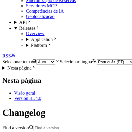
Sincronização de Reservas
Servidores MCP
Competências de IA
Geolocalização
API
Releases
Overview
Application
Platform
RSS
Selecionar tema
Selecionar língua
Nesta página
Nesta página
Visão geral
Version 31.4.0
Changelog
Find a version