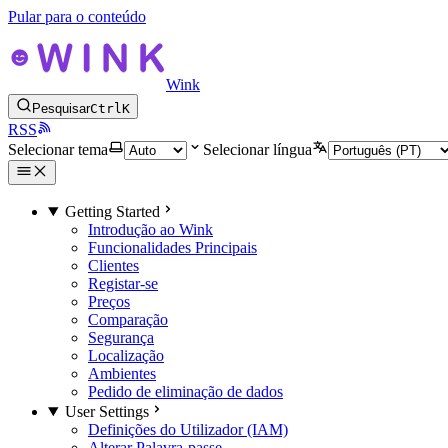
Pular para o conteúdo
Wink
Pesquisar
Ctrl
K
RSS
Selecionar tema
Selecionar língua
Getting Started
Introdução ao Wink
Funcionalidades Principais
Clientes
Registar-se
Preços
Comparação
Segurança
Localização
Ambientes
Pedido de eliminação de dados
User Settings
Definições do Utilizador (IAM)
Alterar Palavra-passe