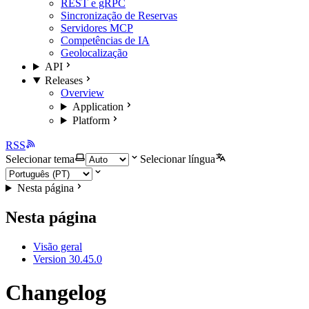
REST e gRPC
Sincronização de Reservas
Servidores MCP
Competências de IA
Geolocalização
API
Releases
Overview
Application
Platform
RSS
Selecionar tema
Selecionar língua
Nesta página
Nesta página
Visão geral
Version 30.45.0
Changelog