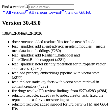
Find a version
All versions
All versions forward
View on GitHub
Version 30.45.0
13&#x2F;04&#x2F;2026
docs: :memo: added readme files for the new AI code
feat: :sparkles: add ai-rag-advisor, ai-agent modules + media
metadata in embeddings (#280)
feat: :sparkles: add ResilientChatModel and
ChatClient.Builder support (#281)
feat: :sparkles: hotel identity federation for third-party vector
store access (#286)
feat: add property embeddings pipeline with vector store
(#277)
feat: replace static key facts with vector store retrieval in
content creators (#282)
fix: :bug: resolve PR review findings from #279-#283 (#284)
refactor: :recycle: added rag to index creator task. fixed the
reputation text for vector store ingest
refactor: :recycle: added support for 3rd party GTM and GA4
IDs