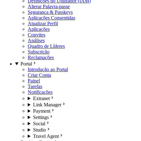
Definições do Utilizador (IAM)
Alterar Palavra-passe
Segurança & Passkeys
Aplicações Consentidas
Atualizar Perfil
Aplicações
Convites
Análises
Quadro de Líderes
Subscrição
Reclamações
Portal
Introdução ao Portal
Criar Conta
Painel
Tarefas
Notificações
Extranet
Link Manager
Payment
Settings
Social
Studio
Travel Agent