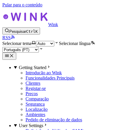
Pular para o conteúdo
Wink
Pesquisar
Ctrl
K
RSS
Selecionar tema
Selecionar língua
Getting Started
Introdução ao Wink
Funcionalidades Principais
Clientes
Registar-se
Preços
Comparação
Segurança
Localização
Ambientes
Pedido de eliminação de dados
User Settings