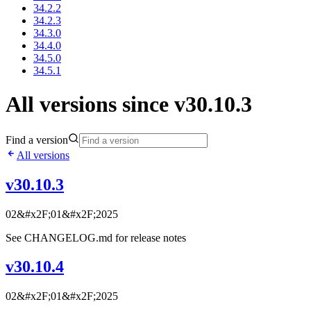
34.2.2
34.2.3
34.3.0
34.4.0
34.5.0
34.5.1
All versions since v30.10.3
Find a version
All versions
v30.10.3
02&#x2F;01&#x2F;2025
See CHANGELOG.md for release notes
v30.10.4
02&#x2F;01&#x2F;2025