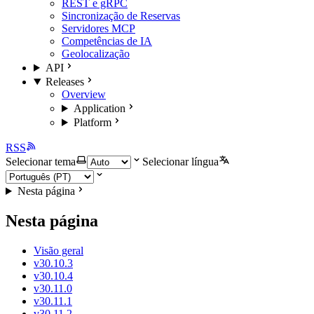
REST e gRPC
Sincronização de Reservas
Servidores MCP
Competências de IA
Geolocalização
API
Releases
Overview
Application
Platform
RSS
Selecionar tema
Selecionar língua
Nesta página
Nesta página
Visão geral
v30.10.3
v30.10.4
v30.11.0
v30.11.1
v30.11.2