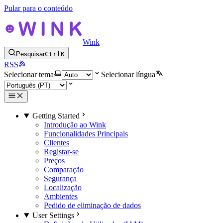
Pular para o conteúdo
Wink
Pesquisar
Ctrl
K
RSS
Selecionar tema
Selecionar língua
Getting Started
Introdução ao Wink
Funcionalidades Principais
Clientes
Registar-se
Preços
Comparação
Segurança
Localização
Ambientes
Pedido de eliminação de dados
User Settings