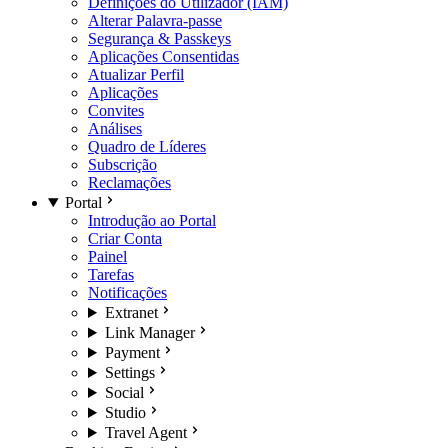
Definições do Utilizador (IAM)
Alterar Palavra-passe
Segurança & Passkeys
Aplicações Consentidas
Atualizar Perfil
Aplicações
Convites
Análises
Quadro de Líderes
Subscrição
Reclamações
Portal
Introdução ao Portal
Criar Conta
Painel
Tarefas
Notificações
Extranet
Link Manager
Payment
Settings
Social
Studio
Travel Agent